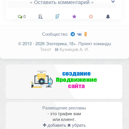
« Оставить комментарий »
0
Сообщество:
Ваш адрес email не будет
© 2013 - 2026 Эзотерика, 18+.
Проект команды
опубликован.
Обязательные поля
Техот
𝌴
Кузнецов А. И.
помечены
*
Комментарий
Размещение рекламы
- это трафик вам
или клиент.
добавить
убрать
Имя
*