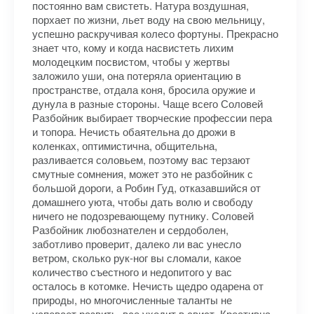
постоянно вам свистеть. Натура воздушная,
порхает по жизни, льет воду на свою мельницу,
успешно раскручивая колесо фортуны. Прекрасно
знает что, кому и когда насвистеть лихим
молодецким посвистом, чтобы у жертвы
заложило уши, она потеряла ориентацию в
пространстве, отдала коня, бросила оружие и
дунула в разные стороны. Чаще всего Соловей
Разбойник выбирает творческие профессии пера
и топора. Нечисть обаятельна до дрожи в
коленках, оптимистична, общительна,
разливается соловьем, поэтому вас терзают
смутные сомнения, может это не разбойник с
большой дороги, а Робин Гуд, отказавшийся от
домашнего уюта, чтобы дать волю и свободу
ничего не подозревающему путнику. Соловей
Разбойник любознателен и сердоболен,
заботливо проверит, далеко ли вас унесло
ветром, сколько рук-ног вы сломали, какое
количество съестного и недопитого у вас
осталось в котомке. Нечисть щедро одарена от
природы, но многочисленные таланты не
успевает развить, все уходит в свист. Креативна,