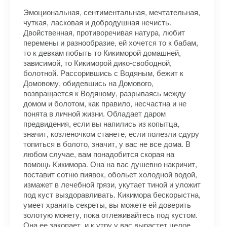
Эмоциональная, сентиментальная, мечтательная,
чуткая, ласковая и добродушная нечисть.
Двойственная, противоречивая натура, любит
перемены и разнообразие, ей хочется то к бабам,
то к девкам побыть то Кикиморой домашней,
зависимой, то Кикиморой дико-свободной,
болотной. Рассорившись с Водяным, бежит к
Домовому, обидевшись на Домового,
возвращается к Водяному, разрываясь между
домом и болотом, как правило, несчастна и не
понята в личной жизни. Обладает даром
предвидения, если вы напились из копытца,
значит, козленочком станете, если полезли сдуру
топиться в болото, значит, у вас не все дома. В
любом случае, вам понадобится скорая на
помощь Кикимора. Она на вас душевно накричит,
поставит сотню пиявок, обольет холодной водой,
измажет в лечебной грязи, укутает тиной и уложит
под куст выздоравливать. Кикимора бескорыстна,
умеет хранить секреты, вы можете ей доверить
золотую монету, пока отлеживайтесь под кустом.
Она ее закопает, и к утру у вас вырастет целое