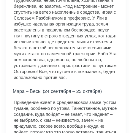
бережлива, но азартна, «под настроение» может
спустить на ветер накопленные средства, играя с
Соловьем Разбойником в преферанс. У Яги в
избушке идеальная организация труда, зелья
расставлены в правильном беспорядке, пауки
ткут паутину в строго отведенных углах, кот гадит
исключительно, где придется, мыши строятся и
бегают в четкой последовательности свиньями,
мухи летают по намеченной траектории. Баба Яга
немногословна, сдержанна, но любопытна,
устраивает дознание с пристрастием по пустякам.
Осторожно! Все, что путаете в показаниях, будет
использовано против вас.
Мара – Весы (24 сентября – 23 октября)
Приведение живет в средневековом замке густом
тумане, особенно по утрам. Таинственное, мутное
создание, куда пойдет – не знает, что наденет –
не выбрало, с кем – неизвестно, зачем – не
придумало, скорее всего, вообще никуда не
пойдет, потому что это нужно вставать, тащиться