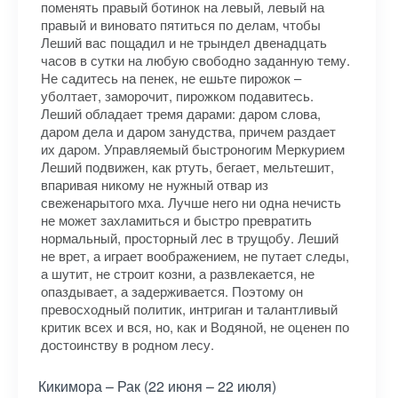
поменять правый ботинок на левый, левый на
правый и виновато пятиться по делам, чтобы
Леший вас пощадил и не трындел двенадцать
часов в сутки на любую свободно заданную тему.
Не садитесь на пенек, не ешьте пирожок –
уболтает, заморочит, пирожком подавитесь.
Леший обладает тремя дарами: даром слова,
даром дела и даром занудства, причем раздает
их даром. Управляемый быстроногим Меркурием
Леший подвижен, как ртуть, бегает, мельтешит,
впаривая никому не нужный отвар из
свеженарытого мха. Лучше него ни одна нечисть
не может захламиться и быстро превратить
нормальный, просторный лес в трущобу. Леший
не врет, а играет воображением, не путает следы,
а шутит, не строит козни, а развлекается, не
опаздывает, а задерживается. Поэтому он
превосходный политик, интриган и талантливый
критик всех и вся, но, как и Водяной, не оценен по
достоинству в родном лесу.
Кикимора – Рак (22 июня – 22 июля)