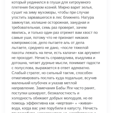
который уединился в глуши для хитроумного
плетения бисером козней. Мирно варит зелья,
сушит на зиму мухоморы, чтобы при случае
угостить зарвавшегося в лес ближнего. Натура
замкнутая, излишне осторожная, занудная и
требовательная, семь раз проверит, зачем
явились, и только один раз отрежет вам хвост по
самые уши, потому что не признает никаких
компромиссов, дело пытаете аль от дела
лытаете, среднего не дано, «после тяжелой
пахоты лежать на печи, есть калачи» как аргумент
не проходит. Нечисть справедлива, въедлива и
дотошна, читает дурные мысли, понимает гадости
с полуслова, выражается в ответ адекватно.
Слабый стратег, но сильный тактик, способен
отмативировать послать куда подальше, всучив
маленький клубочек и указав метлой
направление. Замечания Бабы Яги часто ранят,
поступки шокируют, безжалостность и
холодность обижают добрых молодцев, но ее
помощь эффективна как «мертвая» + «живая»
вода, когда вас уже порубили в капусту. Нечисть
трудолюбива, нерасточительна, хозяйственна и