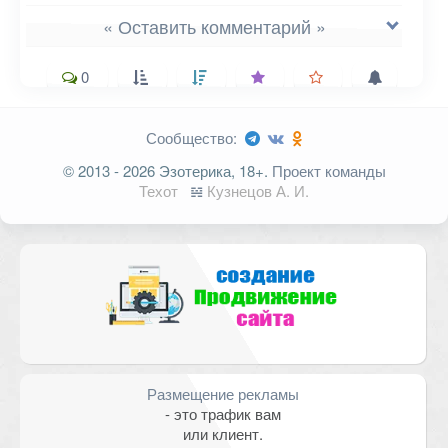
« Оставить комментарий »
0
Сообщество:
Ваш адрес email не будет
© 2013 - 2026 Эзотерика, 18+.
Проект команды
опубликован.
Обязательные поля
Техот
𝌴
Кузнецов А. И.
помечены
*
Комментарий
Размещение рекламы
- это трафик вам
или клиент.