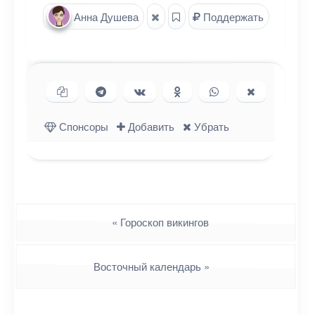
Анна Душева
Поддержать
Копировать ссылку
Поделиться в Telegram
Поделиться ВКонтакте
Поделиться в
Поделиться в
Поделиться
Одноклассниках
WhatsApp
в X (Twitter)
Спонсоры
Добавить
Убрать
Навигация
«
Гороскоп викингов
Восточный календарь
»