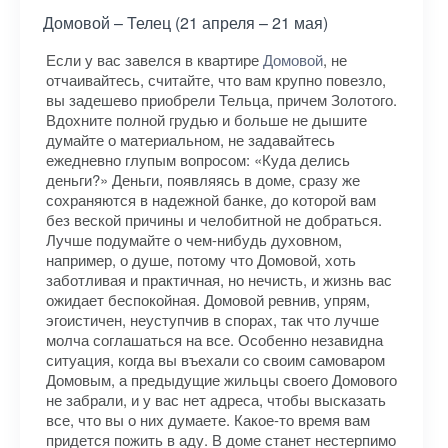
Домовой – Телец (21 апреля – 21 мая)
Если у вас завелся в квартире
Домовой
, не
отчаивайтесь, считайте, что вам крупно повезло,
вы задешево приобрели Тельца, причем Золотого.
Вдохните полной грудью и больше не дышите
думайте о материальном, не задавайтесь
ежедневно глупым вопросом: «Куда делись
деньги?» Деньги, появляясь в доме, сразу же
сохраняются в надежной банке, до которой вам
без веской причины и челобитной не добраться.
Лучше подумайте о чем-нибудь духовном,
например, о душе, потому что Домовой, хоть
заботливая и практичная, но нечисть, и жизнь вас
ожидает беспокойная. Домовой ревнив, упрям,
эгоистичен, неуступчив в спорах, так что лучше
молча соглашаться на все. Особенно незавидна
ситуация, когда вы въехали со своим самоваром
Домовым, а предыдущие жильцы своего Домового
не забрали, и у вас нет адреса, чтобы высказать
все, что вы о них думаете. Какое-то время вам
придется пожить в аду. В доме станет нестерпимо