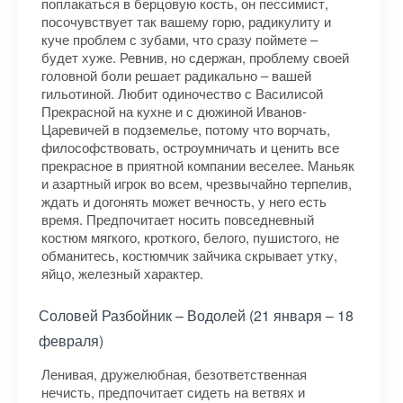
поплакаться в берцовую кость, он пессимист,
посочувствует так вашему горю, радикулиту и
куче проблем с зубами, что сразу поймете –
будет хуже. Ревнив, но сдержан, проблему своей
головной боли решает радикально – вашей
гильотиной. Любит одиночество с Василисой
Прекрасной на кухне и с дюжиной Иванов-
Царевичей в подземелье, потому что ворчать,
философствовать, остроумничать и ценить все
прекрасное в приятной компании веселее. Маньяк
и азартный игрок во всем, чрезвычайно терпелив,
ждать и догонять может вечность, у него есть
время. Предпочитает носить повседневный
костюм мягкого, кроткого, белого, пушистого, не
обманитесь, костюмчик зайчика скрывает утку,
яйцо, железный характер.
Соловей Разбойник – Водолей (21 января – 18
февраля)
Ленивая, дружелюбная, безответственная
нечисть, предпочитает сидеть на ветвях и