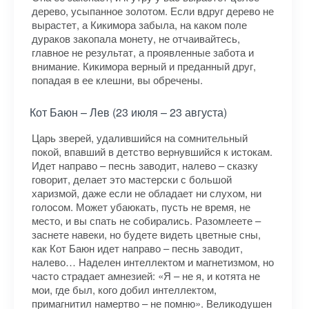
дерево, усыпанное золотом. Если вдруг дерево не
вырастет, а Кикимора забыла, на каком поле
дураков закопала монету, не отчаивайтесь,
главное не результат, а проявленные забота и
внимание. Кикимора верный и преданный друг,
попадая в ее клешни, вы обречены.
Кот Баюн – Лев (23 июля – 23 августа)
Царь зверей, удалившийся на сомнительный
покой, впавший в детство вернувшийся к истокам.
Идет направо – песнь заводит, налево – сказку
говорит, делает это мастерски с большой
харизмой, даже если не обладает ни слухом, ни
голосом. Может убаюкать, пусть не время, не
место, и вы спать не собирались. Разомлеете –
заснете навеки, но будете видеть цветные сны,
как Кот Баюн идет направо – песнь заводит,
налево… Наделен интеллектом и магнетизмом, но
часто страдает амнезией: «Я – не я, и котята не
мои, где был, кого добил интеллектом,
примагнитил намертво – не помню». Великодушен