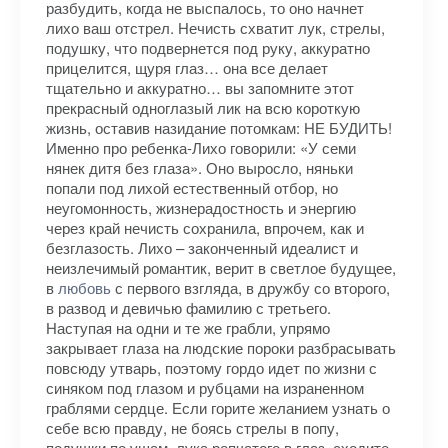
разбудить, когда не выспалось, то оно начнет
лихо ваш отстрел. Нечисть схватит лук, стрелы,
подушку, что подвернется под руку, аккуратно
прицелится, щуря глаз… она все делает
тщательно и аккуратно… вы запомните этот
прекрасный одноглазый лик на всю короткую
жизнь, оставив назидание потомкам: НЕ БУДИТЬ!
Именно про ребенка-Лихо говорили: «У семи
нянек дитя без глаза». Оно выросло, няньки
попали под лихой естественный отбор, но
неугомонность, жизнерадостность и энергию
через край нечисть сохранила, впрочем, как и
безглазость. Лихо – законченный идеалист и
неизлечимый романтик, верит в светлое будущее,
в
любовь
с первого взгляда, в дружбу со второго,
в развод и девичью фамилию с третьего.
Наступая на одни и те же грабли, упрямо
закрывает глаза на людские пороки разбрасывать
повсюду утварь, поэтому гордо идет по жизни с
синяком под глазом и рубцами на израненном
граблями сердце. Если горите желанием узнать о
себе всю правду, не боясь стрелы в попу,
подушки по ушам, лука репчатого в глаз, сходите