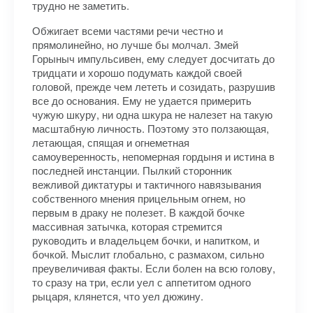
трудно не заметить.
Обжигает всеми частями речи честно и
прямолинейно, но лучше бы молчал. Змей
Горыныч импульсивен, ему следует досчитать до
тридцати и хорошо подумать каждой своей
головой, прежде чем лететь и созидать, разрушив
все до основания. Ему не удается примерить
чужую шкуру, ни одна шкура не налезет на такую
масштабную личность. Поэтому это ползающая,
летающая, спящая и огнеметная
самоуверенность, непомерная гордыня и истина в
последней инстанции. Пылкий сторонник
вежливой диктатуры и тактичного навязывания
собственного мнения прицельным огнем, но
первым в драку не полезет. В каждой бочке
массивная затычка, которая стремится
руководить и владельцем бочки, и напитком, и
бочкой. Мыслит глобально, с размахом, сильно
преувеличивая факты. Если болен на всю голову,
то сразу на три, если уел с аппетитом одного
рыцаря, клянется, что уел дюжину.