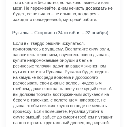
того света и бестактно, но ласково, вынести вам
мозг. Не переживайте, днем нечисть досаждать не
будет, ее не видно – не слышно, когда речь
заходит о повседневной, муторной работе.
Русалка – Скорпион (24 октября – 22 ноября)
Если вы твердо решили искупаться,
приготовьтесь к худшему. Воспитайте силу воли,
запаситесь терпением, научитесь ровно дышать,
купите непромокаемые бируши и белые
резиновые тапочки, вдруг на вашем жизненном
пути встретится Русалка. Русалка будет сидеть
на камушке посреди водоема и доооооолго
расчесывать свои дивные волосы чудесным
гребнем, даже если на голове у нее куцый ежик. А
вы должны торчать восторженным истуканом на
берегу в тапочках, с полотенцем наперевес, не
дыша, чтобы никаких кругов по воде не мешать
процессу. Если помешаете, Русалка утопит в
омуте эмоций, забьет до смерти гребнем и утащит
на дно строить хрустальный дворец под корягой.