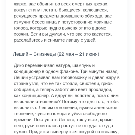
жарко, вас обвинят во всех смертных грехах,
вокруг станут летать бьющиеся, колющиеся,
режущиеся предметы домашнего обихода, вас
измучит бессонница и потусторонние мрачные
голоса, которые нудно выясняют кто в доме
хозяин. Если вы думали, что вас это касается,
расслабьтесь и снимите лапшу с ушей.
Леший – Близнецы (22 мая – 21 июня)
Дико переменчивая натура, шампунь и
кондиционер в одном флаконе. Три минуты назад
Леший устраивал вам головомойку и давал жару в
стране угля, что не так стояли, свистели, грибы
собирали, а теперь заботливо веет прохладой,
как кондиционер. А вдруг вы вспотели, пока с ним
выясняли отношения? Потому что для того, чтобы
выяснить с Лешим отношения, нужны ангельское
терпение, чувство юмора и уйма свободного
времени. Послушать Лешего, так у всех, кроме
него, руки-ноги-голова растут не оттуда, откуда
нужно. Придется вывернуться шкурой на изнанку,