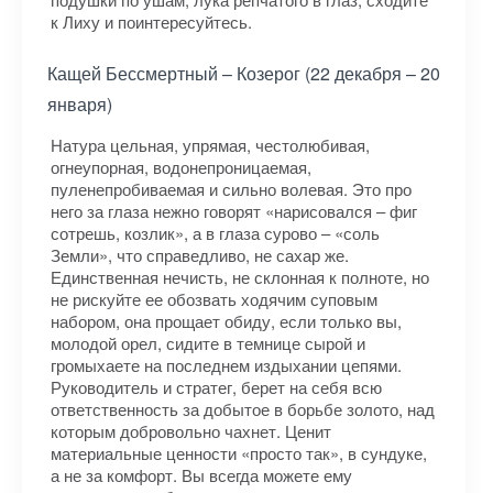
к Лиху и поинтересуйтесь.
Кащей Бессмертный – Козерог (22 декабря – 20
января)
Натура цельная, упрямая, честолюбивая,
огнеупорная, водонепроницаемая,
пуленепробиваемая и сильно волевая. Это про
него за глаза нежно говорят «нарисовался – фиг
сотрешь, козлик», а в глаза сурово – «соль
Земли», что справедливо, не сахар же.
Единственная нечисть, не склонная к полноте, но
не рискуйте ее обозвать ходячим суповым
набором, она прощает обиду, если только вы,
молодой орел, сидите в темнице сырой и
громыхаете на последнем издыхании цепями.
Руководитель и стратег, берет на себя всю
ответственность за добытое в борьбе золото, над
которым добровольно чахнет. Ценит
материальные ценности «просто так», в сундуке,
а не за комфорт. Вы всегда можете ему