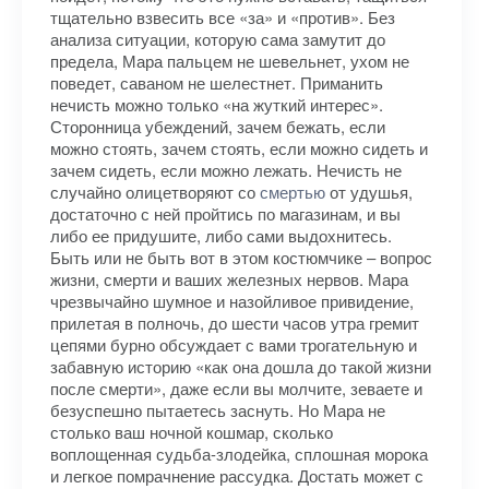
тщательно взвесить все «за» и «против». Без
анализа ситуации, которую сама замутит до
предела, Мара пальцем не шевельнет, ухом не
поведет, саваном не шелестнет. Приманить
нечисть можно только «на жуткий интерес».
Сторонница убеждений, зачем бежать, если
можно стоять, зачем стоять, если можно сидеть и
зачем сидеть, если можно лежать. Нечисть не
случайно олицетворяют со
смертью
от удушья,
достаточно с ней пройтись по магазинам, и вы
либо ее придушите, либо сами выдохнитесь.
Быть или не быть вот в этом костюмчике – вопрос
жизни, смерти и ваших железных нервов. Мара
чрезвычайно шумное и назойливое привидение,
прилетая в полночь, до шести часов утра гремит
цепями бурно обсуждает с вами трогательную и
забавную историю «как она дошла до такой жизни
после смерти», даже если вы молчите, зеваете и
безуспешно пытаетесь заснуть. Но Мара не
столько ваш ночной кошмар, сколько
воплощенная судьба-злодейка, сплошная морока
и легкое помрачнение рассудка. Достать может с