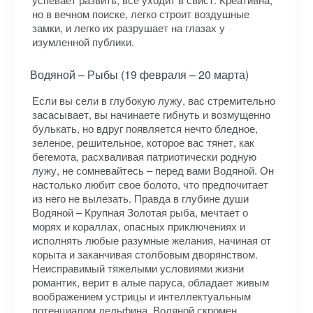
но в вечном поиске, легко строит воздушные
замки, и легко их разрушает на глазах у
изумленной публики.
Водяной – Рыбы (19 февраля – 20 марта)
Если вы сели в глубокую лужу, вас стремительно
засасывает, вы начинаете гибнуть и возмущенно
булькать, но вдруг появляется нечто бледное,
зеленое, решительное, которое вас тянет, как
бегемота, расхваливая патриотически родную
лужу, не сомневайтесь – перед вами Водяной. Он
настолько любит свое болото, что предпочитает
из него не вылезать. Правда в глубине души
Водяной – Крупная Золотая рыба, мечтает о
морях и кораллах, опасных приключениях и
исполнять любые разумные желания, начиная от
корыта и заканчивая столбовым дворянством.
Неисправимый тяжелыми условиями жизни
романтик, верит в алые паруса, обладает живым
воображением устрицы и интеллектуальным
потенциалом дельфина. Водяной скромен,