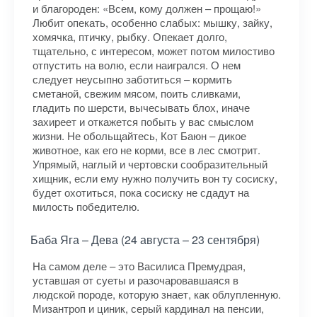
и благороден: «Всем, кому должен – прощаю!»
Любит опекать, особенно слабых: мышку, зайку,
хомячка, птичку, рыбку. Опекает долго,
тщательно, с интересом, может потом милостиво
отпустить на волю, если наигрался. О нем
следует неусыпно заботиться – кормить
сметаной, свежим мясом, поить сливками,
гладить по шерсти, вычесывать блох, иначе
захиреет и откажется побыть у вас смыслом
жизни. Не обольщайтесь, Кот Баюн – дикое
животное, как его не корми, все в лес смотрит.
Упрямый, наглый и чертовски сообразительный
хищник, если ему нужно получить вон ту сосиску,
будет охотиться, пока сосиску не сдадут на
милость победителю.
Баба Яга – Дева (24 августа – 23 сентября)
На самом деле – это Василиса Премудрая,
уставшая от суеты и разочаровавшаяся в
людской породе, которую знает, как облупленную.
Мизантроп и циник, серый кардинал на пенсии,