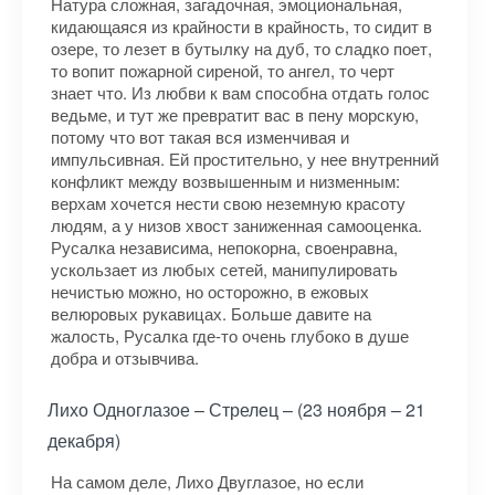
Натура сложная, загадочная, эмоциональная,
кидающаяся из крайности в крайность, то сидит в
озере, то лезет в бутылку на дуб, то сладко поет,
то вопит пожарной сиреной, то ангел, то черт
знает что. Из любви к вам способна отдать голос
ведьме, и тут же превратит вас в пену морскую,
потому что вот такая вся изменчивая и
импульсивная. Ей простительно, у нее внутренний
конфликт между возвышенным и низменным:
верхам хочется нести свою неземную красоту
людям, а у низов хвост заниженная самооценка.
Русалка независима, непокорна, своенравна,
ускользает из любых сетей, манипулировать
нечистью можно, но осторожно, в ежовых
велюровых рукавицах. Больше давите на
жалость, Русалка где-то очень глубоко в душе
добра и отзывчива.
Лихо Одноглазое – Стрелец – (23 ноября – 21
декабря)
На самом деле, Лихо Двуглазое, но если