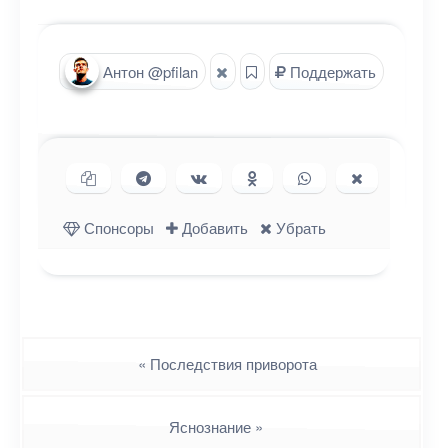
Антон @pfilan
Поддержать
Копировать ссылку
Поделиться в Telegram
Поделиться ВКонтакте
Поделиться в
Поделиться в
Поделиться
Одноклассниках
WhatsApp
в X (Twitter)
Спонсоры
Добавить
Убрать
Навигация
«
Последствия приворота
Яснознание
»