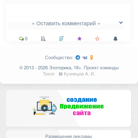
« Оставить комментарий »
0
Сообщество:
Ваш адрес email не будет
© 2013 - 2026 Эзотерика, 18+.
Проект команды
опубликован.
Обязательные поля
Техот
𝌴
Кузнецов А. И.
помечены
*
Комментарий
Размещение рекламы