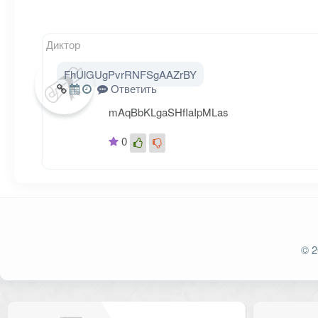
Диктор
FhUlGUgPvrRNFSgAAZrBY
Ваш адрес email не будет опубликован.
Обязат
Ответить
Комментарий
mAqBbKLgaSHfIaIpMLas
0
© 2
Имя
*