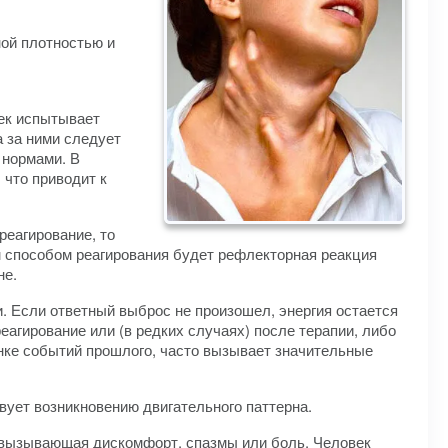
ной плотностью и
век испытывает
 за ними следует
 нормами. В
 что приводит к
реагирование, то
 способом реагирования будет рефлекторная реакция
не.
и. Если ответный выброс не произошел, энергия остается
реагирование или (в редких случаях) после терапии, либо
енке событий прошлого, часто вызывает значительные
ует возникновению двигательного паттерна.
 вызывающая дискомфорт, спазмы или боль. Человек