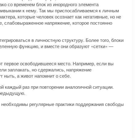
нако со временем блок из инородного элемента
ривыкании к нему. Так мы приспосабливаемся к личным
актера, которые человек осознает как негативные, но не
ое, слабовыраженное напряжение, которое постоянно
егрироваться в личностную структуру. Более того, блоки
еленную функцию, и вместе они образуют «сетки» —
ают первое освободившееся место. Например, если вы
тели заплакать, но сдержались, напряжение
т ныть, а живот напомнит о себе.
й каждый раз при повторении аналогичной ситуации.
предыдущую.
ов необходимы регулярные практики поддержания свободы