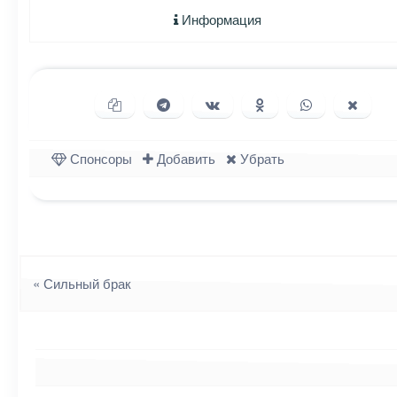
Информация
Копировать ссылку
Поделиться в Telegram
Поделиться ВКонтакте
Поделиться в Однок
Поделиться в
Подели
Спонсоры
Добавить
Убрать
Навигация
«
Сильный брак