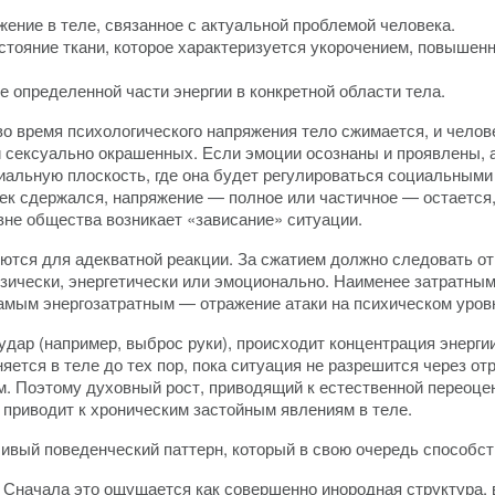
жение в теле, связанное с актуальной проблемой человека.
стояние ткани, которое характеризуется укорочением, повышен
е определенной части энергии в конкретной области тела.
во время психологического напряжения тело сжимается, и чело
и сексуально окрашенных. Если эмоции осознаны и проявлены, а
циальную плоскость, где она будет регулироваться социальными
ек сдержался, напряжение — полное или частичное — остается,
вне общества возникает «зависание» ситуации.
тся для адекватной реакции. За сжатием должно следовать от
ически, энергетически или эмоционально. Наименее затратным
самым энергозатратным — отражение атаки на психическом уров
удар (например, выброс руки), происходит концентрация энерги
яется в теле до тех пор, пока ситуация не разрешится через от
ем. Поэтому духовный рост, приводящий к естественной переоц
 приводит к хроническим застойным явлениям в теле.
ый поведенческий паттерн, который в свою очередь способств
 Сначала это ощущается как совершенно инородная структура,