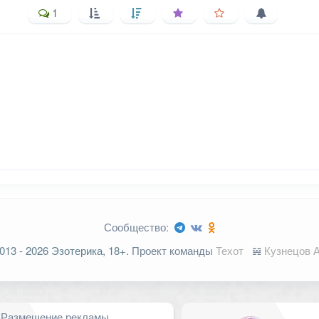
1
ельные поля помечены
*
Сообщество:
013 - 2026 Эзотерика, 18+.
Проект команды
Техот
𝌴
Кузнецов А
Email
*
Размещение рекламы