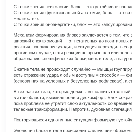
С точки зрения психологии, блок — это устойчивое напря
С точки зрения функциональной анатомии, блок — это со
жесткостью.
С точки зрения биоэнергетики, блок — это капсулировани
Механизм формирования блоков заключается в том, что 
широкий спектр эмоций — от негативных до позитивных 
реакция, напряжение уходит, и ситуация переходит в со
противном случае, если реакции не произошло или челов
образованию специфических блокировок в теле, а на уро
Сжатие тела не происходит случайно — мышцы группирую
есть отражение удара любым доступным способом — физ
(основанная на условных и безусловных рефлексах), а 
В тех частях тела, которые должны выполнить ответный 
в этой области, вызывая боль и дискомфорт. Блок сохран
пока проблема не утратит свою актуальность со времен
телесные трансформации. Напротив, духовная стагнация
Повторяющиеся однотипные ситуации формируют устойчив
Эволюция блока в теле происходит следующим образом.