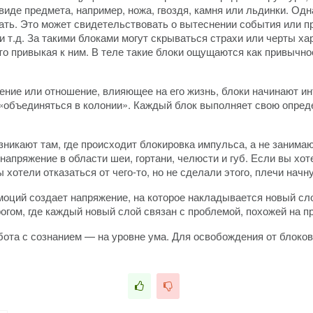
 виде предмета, например, ножа, гвоздя, камня или льдинки. Од
ать. Это может свидетельствовать о вытеснении события или п
 т.д. За такими блоками могут скрываться страхи или черты хар
то привыкая к ним. В теле такие блоки ощущаются как привычн
ие или отношение, влияющее на его жизнь, блоки начинают инт
«объединяться в колонии». Каждый блок выполняет свою опред
озникают там, где происходит блокировка импульса, а не заним
 напряжение в области шеи, гортани, челюсти и губ. Если вы хо
 хотели отказаться от чего-то, но не сделали этого, плечи начну
оций создает напряжение, на которое накладывается новый сло
огом, где каждый новый слой связан с проблемой, похожей на 
абота с сознанием — на уровне ума. Для освобождения от блок