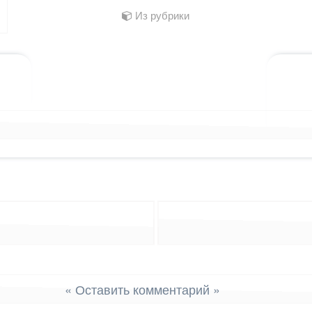
Из рубрики
лассниках
 WhatsApp
ться в X (Twitter)
« Оставить комментарий »