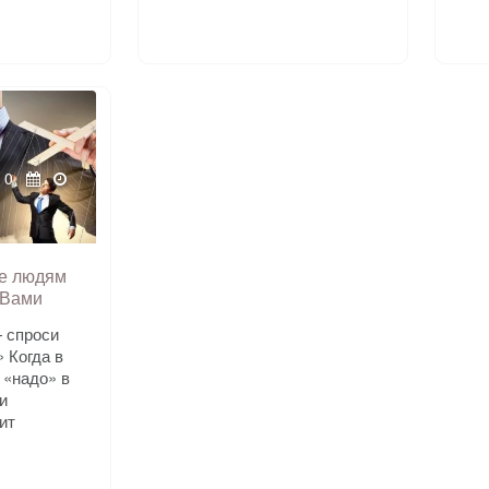
0
е людям
 Вами
— спроси
 Когда в
 «надо» в
и
ит