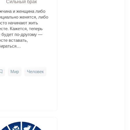
Сильный брак
жчина и женщина либо
ициально женятся, либо
осто начинают жить
сте. Кажется, теперь
е будет по‑другому —
сте вставать,
бираться…
Мир
Человек