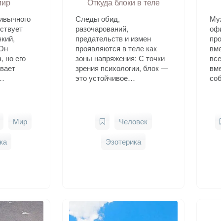
мир
Откуда блоки в теле
ивычного
Следы обид,
Му
ствует
разочарований,
оф
нкий,
предательств и измен
пр
 Он
проявляются в теле как
вме
, но его
зоны напряжения: С точки
вс
вает
зрения психологии, блок —
вме
у…
это устойчивое…
со
Мир
Человек
ка
Эзотерика