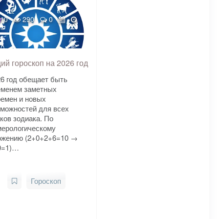
0
290
0
ий гороскоп на 2026 год
6 год обещает быть
еменем заметных
ремен и новых
зможностей для всех
ков зодиака. По
мерологическому
ожению (2+0+2+6=10 →
0=1)…
Гороскоп