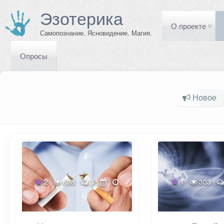
Эзотерика
О проекте
Самопознание. Ясновидение. Магия.
Опросы
Новое
2
698
3
1
303