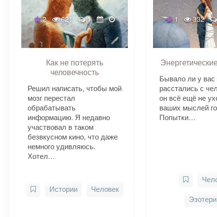
2
621
1
1
332
Как не потерять
Энергетические
человечность
Бывало ли у вас 
Решил написать, чтобы мой
расстались с че
мозг перестал
он всё ещё не ух
обрабатывать
ваших мыслей г
информацию. Я недавно
Попытки…
участвовал в таком
безвкусном кино, что даже
немного удивляюсь.
Хотел…
Чел
Истории
Человек
Эзотери