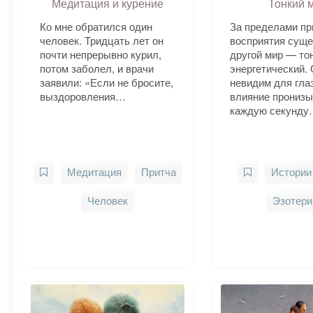
Медитация и курение
Тонкий 
Ко мне обратился один
За пределами пр
человек. Тридцать лет он
восприятия суще
почти непрерывно курил,
другой мир — то
потом заболел, и врачи
энергетический.
заявили: «Если не бросите,
невидим для глаз
выздоровления…
влияние пронизы
каждую секунд
Медитация
Притча
Истории
Человек
Эзотери