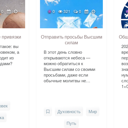
0
0
321
0
 привязки
Отправить просьбы Высшим
Общ
силам
такое: вы
202
ловеком, а
В этот день словно
вр
одит из
открываются небеса —
пе
одами?
можно обратиться к
во
Высшим силам со своими
зна
просьбами, даже если
ну
обычные молитвы не…
сл
1+
овек
Духовность
Мир
ка
Путь