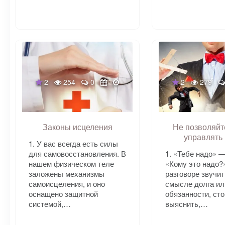
2
254
0
2
279
Законы исцеления
Не позволяйт
управлять
1. У вас всегда есть силы
для самовосстановления. В
1. «Тебе надо» 
нашем физическом теле
«Кому это надо?»
заложены механизмы
разговоре звучит
самоисцеления, и оно
смысле долга ил
оснащено защитной
обязанности, сто
системой,…
выяснить,…