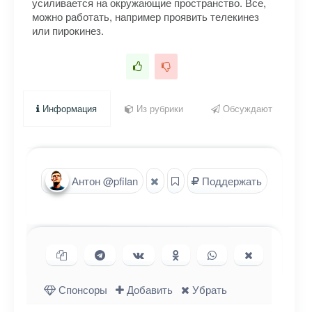
усиливается на окружающие пространство. Все,
можно работать, например проявить телекинез
или пирокинез.
Информация
Из рубрики
Обсуждают
Антон @pfilan
Поддержать
Копировать ссылку
Поделиться в Telegram
Поделиться ВКонтакте
Поделиться в
Поделиться в
Поделиться
Одноклассниках
WhatsApp
в X (Twitter)
Спонсоры
Добавить
Убрать