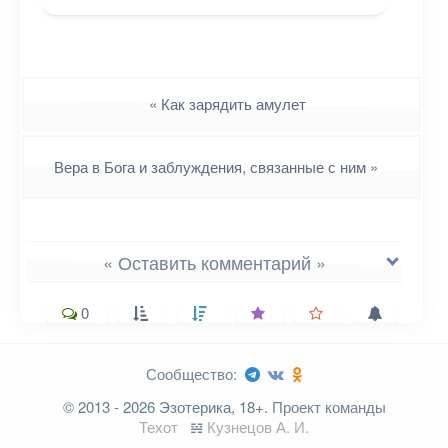
Навигация
«
Как зарядить амулет
Вера в Бога и заблуждения, связанные с ним
»
« Оставить комментарий »
0
Сообщество:
Ваш адрес email не будет
© 2013 - 2026 Эзотерика, 18+.
Проект команды
опубликован.
Обязательные поля
Техот
𝌴
Кузнецов А. И.
помечены
*