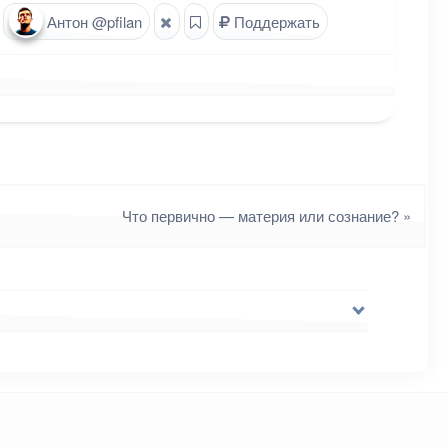
Антон @pfilan
Поддержать
Что первично — материя или сознание?
»