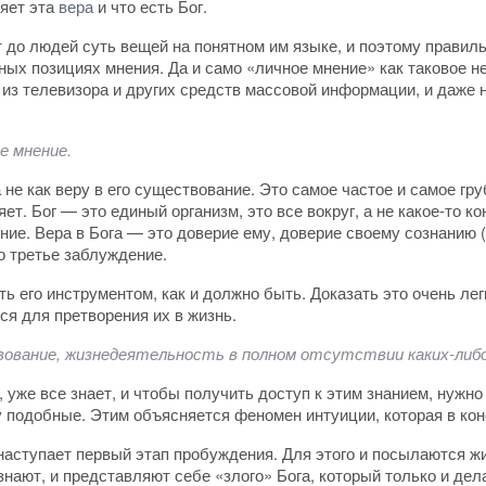
ляет эта
вера
и что есть Бог.
 до людей суть вещей на понятном им языке, и поэтому правил
ых позициях мнения. Да и само «личное мнение» как таковое н
из телевизора и других средств массовой информации, и даже н
е мнение.
 не как веру в его существование. Это самое частое и самое гр
т. Бог — это единый организм, это все вокруг, а не какое-то к
ие. Вера в Бога — это доверие ему, доверие своему сознанию (
о третье заблуждение.
ь его инструментом, как и должно быть. Доказать это очень ле
ся для претворения их в жизнь.
вование, жизнедеятельность в полном отсутствии каких-либо 
 уже все знает, и чтобы получить доступ к этим знанием, нужно
у подобные. Этим объясняется феномен интуиции, которая в кон
аступает первый этап пробуждения. Для этого и посылаются жи
нают, и представляют себе «злого» Бога, который только и дел