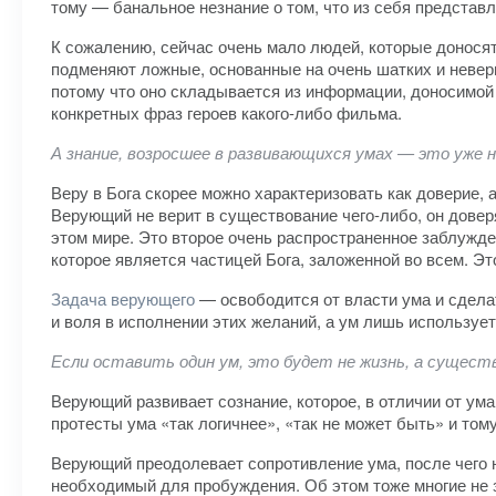
тому — банальное незнание о том, что из себя представ
К сожалению, сейчас очень мало людей, которые доносят
подменяют ложные, основанные на очень шатких и неверн
потому что оно складывается из информации, доносимой 
конкретных фраз героев какого-либо фильма.
А знание, возросшее в развивающихся умах — это уже н
Веру в Бога скорее можно характеризовать как доверие, а
Верующий не верит в существование чего-либо, он доверяе
этом мире. Это второе очень распространенное заблужден
которое является частицей Бога, заложенной во всем. Эт
Задача верующего
— освободится от власти ума и сделат
и воля в исполнении этих желаний, а ум лишь использует
Если оставить один ум, это будет не жизнь, а сущест
Верующий развивает сознание, которое, в отличии от ума,
протесты ума «так логичнее», «так не может быть» и том
Верующий преодолевает сопротивление ума, после чего н
необходимый для пробуждения. Об этом тоже многие не з