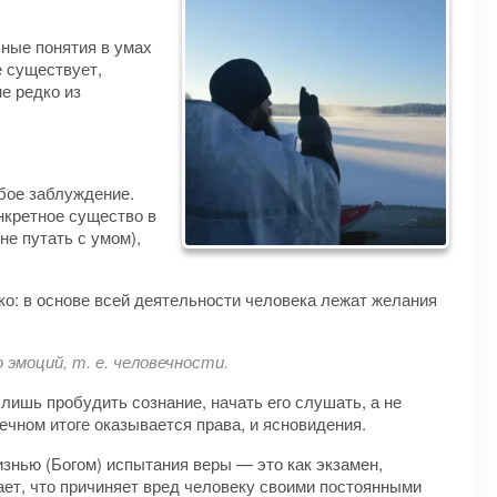
ьные понятия в умах
е существует,
е редко из
убое заблуждение.
онкретное существо в
не путать с умом),
гко: в основе всей деятельности человека лежат желания
эмоций, т. е. человечности.
 лишь пробудить сознание, начать его слушать, а не
ечном итоге оказывается права, и ясновидения.
знью (Богом) испытания веры — это как экзамен,
ает, что причиняет вред человеку своими постоянными