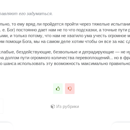
ставляют его задуматься.
ольно, то ему вряд ли пройдется пройти через тяжелые испыта
(т. е. Бог) постоянно дает нам не то что подсказки, а точные пу
ными, и только потому, что нам не хватило ума учесть огромно
сим помощи Бога, мы на самом деле хотим чтобы он все за нас с
лабые, бездействующие, безвольные и деградирующие — не нуж
а долгом пути огромного количества перевоплощений... но в фра
го шанса использовать эту возможность максимально правильно 
Из рубрики