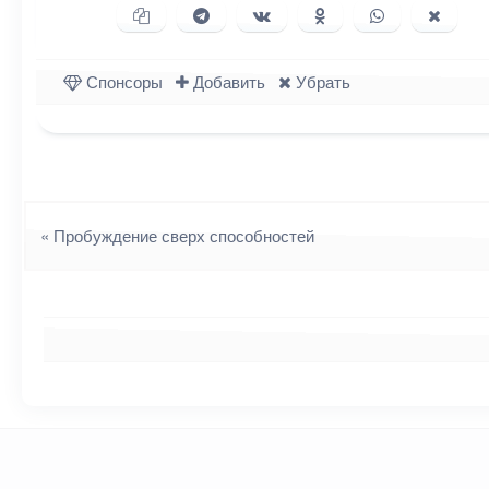
Копировать ссылку
Поделиться в Telegram
Поделиться ВКонтакте
Поделиться в Однок
Поделиться в
Подели
Спонсоры
Добавить
Убрать
Навигация
«
Пробуждение сверх способностей