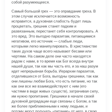
собой разумеющееся.
Самый большой грех — это оправдание греха. В
этом случае исключается возможность
исправится, а духовная слабость будет лишь
процветать, грешник станет падким и
развязанным, перестанет себя контролировать. А
это вред. Это выгодно паразитам, питающимися
негативом, его источник — слабые люди,
которыми легко манипулировать. В христианстве
таких духов чаще всего называют бесами или
чертями. На самом деле они часто находятся
радом с нами, в то время как Бог всегда внутри
нашей души, так как мы часть его, и за наш разум
идет непрерывная борьба. Иерархии паразитов,
отделившихся от Бога, выгодны грешники, так как
они лишены любви Бога, что есть питание, но так
как они все же взаимодействуют с ним (его
частями в виде живых существ), затрачивая силу,
им нужно пропитание. Грешники в начале своей
духовной деградации еще связаны с Богом, а так
же более приближенными к нему людьми, и
потому могут получать «питание» от него, в свою