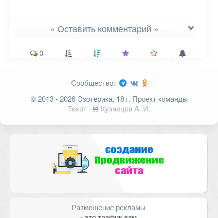
« Оставить комментарий »
0
Сообщество:
Ваш адрес email не будет
© 2013 - 2026 Эзотерика, 18+.
Проект команды
опубликован.
Обязательные поля
Техот
𝌴
Кузнецов А. И.
помечены
*
Комментарий
Размещение рекламы
- это трафик вам