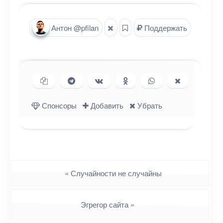
Антон @pfilan
Поддержать
Копировать ссылку
Поделиться в Telegram
Поделиться ВКонтакте
Поделиться в
Поделиться в
Поделиться
Одноклассниках
WhatsApp
в X (Twitter)
Спонсоры
Добавить
Убрать
Навигация
«
Случайности не случайны
Эгрегор сайта
»