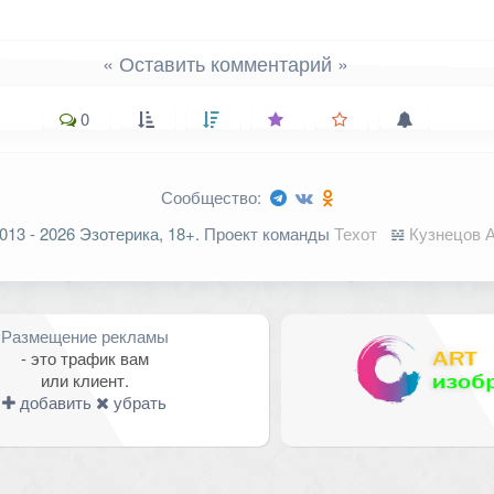
« Оставить комментарий »
0
Сообщество:
ельные поля помечены
*
013 - 2026 Эзотерика, 18+.
Проект команды
Техот
𝌴
Кузнецов А
Размещение рекламы
- это трафик вам
или клиент.
добавить
убрать