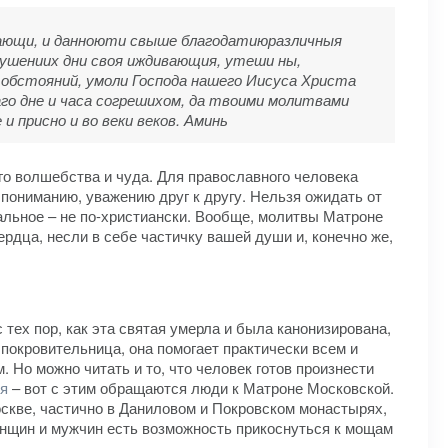
вающи, и данноюти свыше благодатиюразличныя
кушениих дни своя иждивающия, утеши ны,
 обстояний, умоли Господа нашего Иисуса Христа
го дне и часа согрешихом, да твоими молитвами
и присно и во веки веков. Аминь
ого волшебства и чуда. Для православного человека
 пониманию, уважению друг к другу. Нельзя ожидать от
альное – не по-христиански. Вообще, молитвы Матроне
рдца, несли в себе частичку вашей души и, конечно же,
ех пор, как эта святая умерла и была канонизирована,
покровительница, она помогает практически всем и
 Но можно читать и то, что человек готов произнести
я
– вот с этим обращаются люди к Матроне Московской.
оскве, частично в Даниловом и Покровском монастырях,
женщин и мужчин есть возможность прикоснуться к мощам