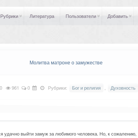
Рубрики
Литература
Пользователи
Добавить
Молитва матроне о замужестве
0
961
0
Рубрики:
Бог и религия
,
Духовность
 удачно выйти замуж за любимого человека. Но, к сожалению, н