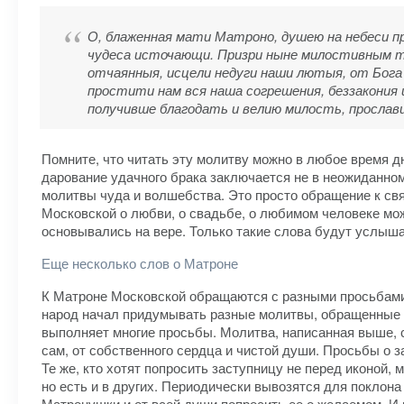
О, блаженная мати Матроно, душею на небеси 
чудеса источающи. Призри ныне милостивным тво
отчаянныя, исцели недуги наши лютыя, от Бога 
простити нам вся наша согрешения, беззакония
получивше благодать и велию милость, прославим
Помните, что читать эту молитву можно в любое время д
дарование удачного брака заключается не в неожиданном
молитвы чуда и волшебства. Это просто обращение к свя
Московской о любви, о свадьбе, о любимом человеке можн
основывались на вере. Только такие слова будут услыша
Еще несколько слов о Матроне
К Матроне Московской обращаются с разными просьбами, 
народ начал придумывать разные молитвы, обращенные им
выполняет многие просьбы. Молитва, написанная выше, со
сам, от собственного сердца и чистой души. Просьбы о 
Те же, кто хотят попросить заступницу не перед иконой
но есть и в других. Периодически вывозятся для поклона
Матронушки и от всей души попросить ее о желаемом. И