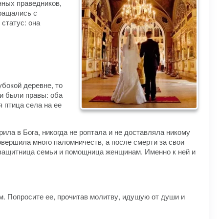
нных праведников,
ращались с
статус: она
убокой деревне, то
 и были правы: оба
 птица села на ее
рила в Бога, никогда не роптала и не доставляла никому
овершила много паломничеств, а после смерти за свои
к защитница семьи и помощница женщинам. Именно к ней и
. Попросите ее, прочитав молитву, идущую от души и