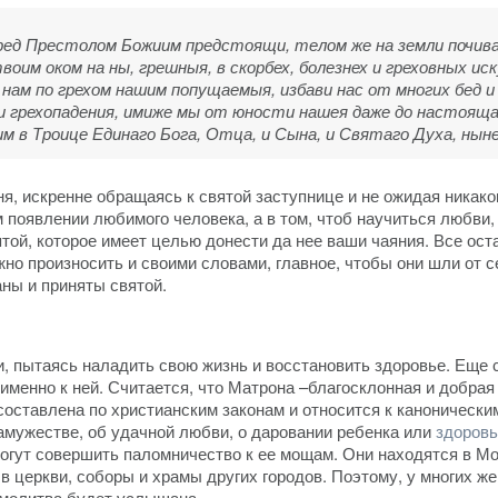
пред Престолом Божиим предстоящи, телом же на земли почи
им оком на ны, грешныя, в скорбех, болезнех и греховных ис
нам по грехом нашим попущаемыя, избави нас от многих бед и
 и грехопадения, имиже мы от юности нашея даже до настояща
 в Троице Единаго Бога, Отца, и Сына, и Святаго Духа, ныне 
ня, искренне обращаясь к святой заступнице и не ожидая никак
 появлении любимого человека, а в том, чтоб научиться любви,
той, которое имеет целью донести да нее ваши чаяния. Все ост
о произносить и своими словами, главное, чтобы они шли от се
ны и приняты святой.
пытаясь наладить свою жизнь и восстановить здоровье. Еще с т
енно к ней. Считается, что Матрона –благосклонная и добрая 
ставлена по христианским законам и относится к каноническим.
замужестве, об удачной любви, о даровании ребенка или
здоровь
, могут совершить паломничество к ее мощам. Они находятся в М
 в церкви, соборы и храмы других городов. Поэтому, у многих 
 молитва будет услышана.