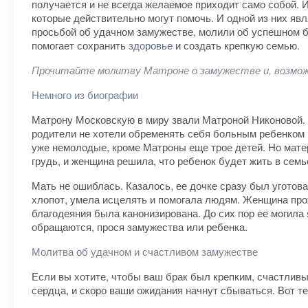
получается и не всегда желаемое приходит само собой. 
которые действительно могут помочь. И одной из них я
просьбой об удачном замужестве, молили об успешном бр
помогает сохранить
здоровье
и создать крепкую семью.
Прочитайте молитву Матроне о замужестве и, возможн
Немного из биографии
Матрону Московскую в миру звали Матроной Никоновой. О
родители не хотели обременять себя больным ребенком и
уже немолодые, кроме Матроны еще трое детей. Но матер
грудь, и женщина решила, что ребенок будет жить в семь
Мать не ошиблась. Казалось, ее дочке сразу был уготова
хлопот, умела исцелять и помогала людям. Женщина прож
благодеяния была канонизирована. До сих пор ее могила
обращаются, прося замужества или ребенка.
Молитва об удачном и счастливом замужестве
Если вы хотите, чтобы ваш брак был крепким, счастливы
сердца, и скоро ваши ожидания начнут сбываться. Вот т