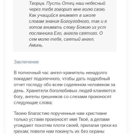
Творца. Пусть Отец наш небесный
через тебя говорит мне волю свою.
Как учащийся внимает в школе
словам знания Богоугодного, так и я
готов внимать слову Божию из уст
посланника Его, ангела святого. О
сем молю тебя, святый ангел.
Аминь.
Заключение
В полночный час ангел-хранитель ненадолго
покидает подопечного, чтобы дать подробный
отчет господу обо всем содеянном человеком за
день. Хранители боголюбивых людей кланяются
богу, ангелы грешников со слезами произносят
следующие слова:
Твоею благостию порученные нам христиане
только устами произносят имя Твоё, а делами
угождают похотям плоти своей, прилагая грехи ко
грехам; повели нам покинуть их без охраны