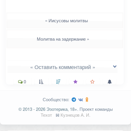
Навигация
«
Иисусовы молитвы
Молитва на задержание
»
« Оставить комментарий »
0
Сообщество:
Ваш адрес email не будет
© 2013 - 2026 Эзотерика, 18+.
Проект команды
опубликован.
Обязательные поля
Техот
𝌴
Кузнецов А. И.
помечены
*
Комментарий