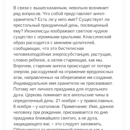
В связи с вышесказанным, невольно возникает
ряд вопросов. Что собой представляет ангел-
хранитель? Есть ли у него имя? Существует ли
престольный праздничный день, посвященный
ему? Иконописцы изображают светлое чудное
существо с огромными крыльями. Классический
образ расходится с мнением целителей,
сообщающих, что это бестелесная
человекоподобная энергосубстанция, растущая,
словно ребенок, а затем стареющая, как мы.
Впрочем, старение ангела происходит от потери
энергии, расходуемой на отражение вредоносных
атак, направленных на оберегаемое им создание.
Индивидуальное имя хранителю не присваивают.
Потому нет личного праздника для отдельного
духа. Церковь поминает все ангельские чины в
определенный день: 21 ноября – у православных,
8 ноября – у католиков. Примечание: Имя, данное
человеку при рождении, присваивается по дню
праздника ближайшего святого, а не духа,
защищающего вас – это следует запомнить.
Обращаются за молитвенной помощью как к