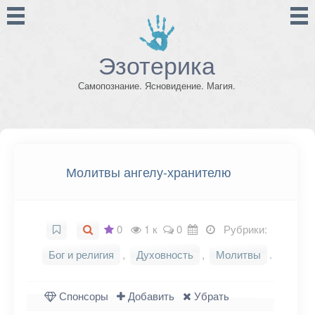
Эзотерика
Самопознание. Ясновидение. Магия.
Молитвы ангелу-хранителю
0
1 к
0
Рубрики:
Бог и религия
,
Духовность
,
Молитвы
.
Спонсоры
Добавить
Убрать