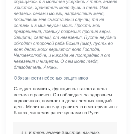
обращаюсь я в молитве усердной к тебе, ангеле
Христов, хранитель моея души и тела. Иже
ведаешь делами моими, направляешь меня,
посылаешь мне счастливый случай, та не
оставь и в миг неудач моих. Прости мои
прегрешения, поелику погреших против веры.
Защити, святый, от невезения. Пусть неудачи
обходят стороной раба Божия (имя), пусть во
всех делах моих вершится воля Господа,
Человеколюбче, и никогда не пострадаю я от
невезения и нищеты. О сем молю тебя,
благодетель. Аминь.
Обязанности небесных защитников
Следует помнить, функционал такого ангела
весьма ограничен. Он наблюдает за здоровьем
подопечного, помогает в делах земных каждый
день. Молитва ангелу хранителю о материальных
благах, читаемая ранее купцами на Руси:
К тебе, ангеле Христов, взываю.