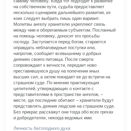
самому человеку. Когда тот подходит к развилке
на собственном пути, судьба предоставляет
несколько сценариев дальнейшего развития, из
коих следует выбрать лишь один вариант.
Молитвы ангелу хранителю укрепляют связь
между ним и оберегаемым субъектом. Посланный
на помощь человеку, доносит его просьбы
господу. Заступается перед богом, старается
оправдать неблаговидные поступки или,
напротив, сообщает всевышнему о добрых
деяниях своего питомца. После смерти
сопровождает к вечности, передает ново
преставившуюся душу на попечении иных
высших сил, а затем покидает ее до встречи на
страшном суде. По мнению практикующих
целителей, утверждающих о контакте с
представителями в пространстве ангелов, –
месте, где последние обитают – хранители будут
представлять деяния людские на страшном суде.
Без прикрас расскажут они тогда обо всех грехах
и добродетелях, некогда ведомых ими.
Личность бесплодного духа