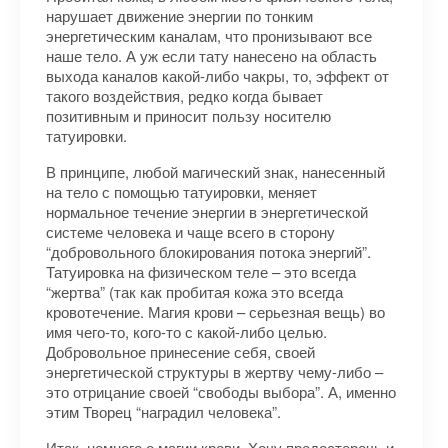
нарушает движение энергии по тонким
энергетическим каналам, что пронизывают все
наше тело. А уж если тату нанесено на область
выхода каналов какой-либо чакры, то, эффект от
такого воздействия, редко когда бывает
позитивным и приносит пользу носителю
татуировки.
В принципе, любой магический знак, нанесенный
на тело с помощью татуировки, меняет
нормальное течение энергии в энергетической
системе человека и чаще всего в сторону
“добровольного блокирования потока энергий”.
Татуировка на физическом теле – это всегда
“жертва” (так как пробитая кожа это всегда
кровотечение. Магия крови – серьезная вещь) во
имя чего-то, кого-то с какой-либо целью.
Добровольное принесение себя, своей
энергетической структуры в жертву чему-либо –
это отрицание своей “свободы выбора”. А, именно
этим Творец “наградил человека”.
Итак, немного о магии крови. Хочу предостеречь и