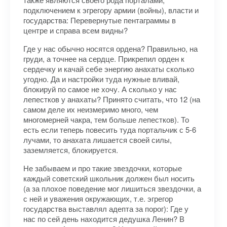
подключением к эгрегору армии (войны), власти и
государства: Перевернутые пентаграммы в
центре и справа всем видны?
Где у нас обычно носятся ордена? Правильно, на
груди, а точнее на сердце. Прикрепил орден к
сердечку и качай себе энергию анахаты сколько
угодно. Да и настройки туда нужные вливай,
блокируй по самое не хочу. А сколько у нас
лепестков у анахаты? Принято считать, что 12 (на
самом деле их неизмеримо много, чем
многомерней чакра, тем больше лепестков). То
есть если теперь повесить туда портальчик с 5-6
лучами, то анахата лишается своей силы,
заземляется, блокируется.
Не забываем и про такие звездочки, которые
каждый советский школьник должен был носить
(а за плохое поведение мог лишиться звездочки, а
с ней и уважения окружающих, т.е. эгрегор
государства выставлял адепта за порог): Где у
нас по сей день находится дедушка Ленин? В