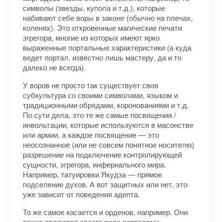
символы (звезды, купола и т.д.), которые
набивают себе воры в законе (обычно на плечах,
коленях). Это откровенные магические печати
эгрегора, многие из которых имеют ярко
выраженные портальные характеристики (а куда
ведет портал, известно лишь мастеру, да и то
далеко не всегда).
У воров не просто так существует своя
субкультура со своими символами, языком и
традиционными обрядами, коронованиями и т.д.
По сути дела, это те же самые посвящения /
инвольтации, которые используются в масонстве
или армии, а каждое посвящение — это
неосознанное (или не совсем понятное носителю)
разрешение на подключение контролирующей
сущности, эгрегора, инфернального мира.
Например, татуировки Якудза — прямое
подселение духов. А вот защитных или нет, это
уже зависит от поведения адепта.
То же самое касается и орденов, например. Они
также являются своего рода порталами,