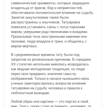
символические орнаменты, которые защищали
владельца от врагов, бед и неприятностей,
обеспечивали положительное влияние на судьбу.
Занятия оккультизмом также были
распространены у язычников. Татуировка
помогала установить связь с потусторонним
миром, умершими родственниками и вождями.
Прокалывая тела заостренными камнями или
палками, люди впадали в транс и общались с
миром мертвых.
В средневековые времена тату были под
запретом по религиозным причинам. В середине
ХХ столетия нательная живопись возродилась
как модная молодежная тенденция, но люди
перестали придавать значение смыслу
изображений. Только в начале нынешнего века
ученые заинтересовались вопросом влияния
татуировки на судьбу человека и пришли к
любопытным выводам.
Любой образ или картина — это портал в свой
мир. Здесь также стоит вспомнить, например, те