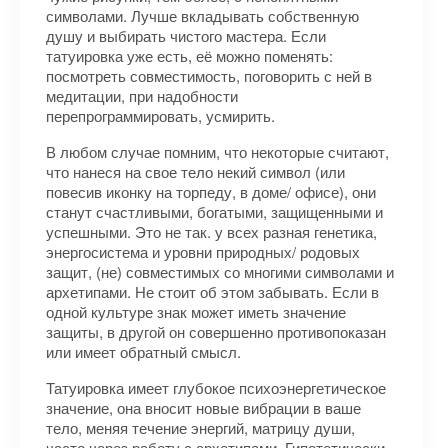
символами. Лучше вкладывать собственную
душу и выбирать чистого мастера. Если
татуировка уже есть, её можно поменять:
посмотреть совместимость, поговорить с ней в
медитации, при надобности
перепрограммировать, усмирить.
В любом случае помним, что некоторые считают,
что нанеся на свое тело некий символ (или
повесив иконку на торпеду, в доме/ офисе), они
станут счастливыми, богатыми, защищенными и
успешными. Это не так. у всех разная генетика,
энергосистема и уровни природных/ родовых
защит, (не) совместимых со многими символами и
архетипами. Не стоит об этом забывать. Если в
одной культуре знак может иметь значение
защиты, в другой он совершенно противопоказан
или имеет обратный смысл.
Татуировка имеет глубокое психоэнергетическое
значение, она вносит новые вибрации в ваше
тело, меняя течение энергий, матрицу души,
часто через работу с архетипами. Гипотетически,