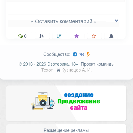
« Оставить комментарий »
0
Сообщество:
Ваш адрес email не будет
© 2013 - 2026 Эзотерика, 18+.
Проект команды
опубликован.
Обязательные поля
Техот
𝌴
Кузнецов А. И.
помечены
*
Комментарий
Размещение рекламы