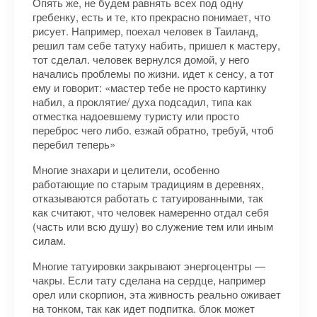
Опять же, не будем равнять всех под одну
гребенку, есть и те, кто прекрасно понимает, что
рисует. Например, поехал человек в Таиланд,
решил там себе татуху набить, пришел к мастеру,
тот сделал. человек вернулся домой, у него
начались проблемы по жизни. идет к сенсу, а тот
ему и говорит: «мастер тебе не просто картинку
набил, а проклятие/ духа подсадил, типа как
отместка надоевшему туристу или просто
переброс чего либо. езжай обратно, требуй, чтоб
перебил теперь»
Многие знахари и целители, особенно
работающие по старым традициям в деревнях,
отказываются работать с татуированными, так
как считают, что человек намеренно отдал себя
(часть или всю душу) во служение тем или иным
силам.
Многие татуировки закрывают энергоцентры —
чакры. Если тату сделана на сердце, например
орел или скорпион, эта живность реально оживает
на тонком, так как идет подпитка. блок может