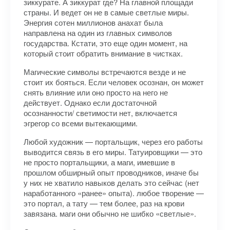
зиккурате. А зиккурат где? На главной площади
страны. И ведет он не в самые светлые миры.
Энергия сотен миллионов анахат была
направлена на один из главных символов
государства. Кстати, это еще один момент, на
который стоит обратить внимание в чистках.
Магические символы встречаются везде и не
стоит их бояться. Если человек осознан, он может
снять влияние или оно просто на него не
действует. Однако если достаточной
осознанности/ светимости нет, включается
эгрегор со всеми вытекающими.
Любой художник — портальщик, через его работы
выводится связь в его миры. Татуировщики — это
не просто портальщики, а маги, имевшие в
прошлом обширный опыт проводников, иначе бы
у них не хватило навыков делать это сейчас (нет
наработанного «ранее» опыта). любое творение —
это портал, а тату — тем более, раз на крови
завязана. маги они обычно не шибко «светлые».