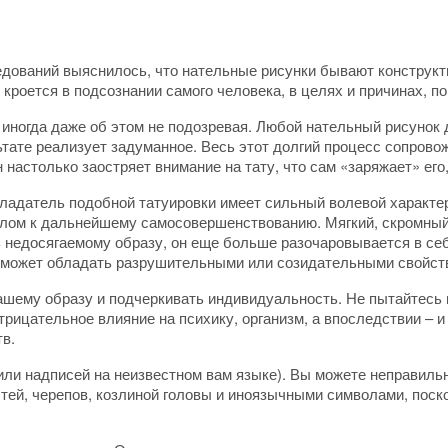
едований выяснилось, что нательные рисунки бывают конструкт
кроется в подсознании самого человека, в целях и причинах, п
иногда даже об этом не подозревая. Любой нательный рисунок д
ьтате реализует задуманное. Весь этот долгий процесс сопров
настолько заостряет внимание на тату, что сам «заряжает» его
ладатель подобной татуировки имеет сильный волевой характер,
улом к дальнейшему самосовершенствованию. Мягкий, скромный
 недосягаемому образу, он еще больше разочаровывается в себе
вка может обладать разрушительными или созидательными свойст
ашему образу и подчеркивать индивидуальность. Не пытайтесь 
рицательное влияние на психику, организм, а впоследствии – 
тв.
ли надписей на неизвестном вам языке). Вы можете неправильн
тей, черепов, козлиной головы и иноязычными символами, пос