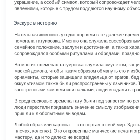
украшение, а особый символ, который сопровождает чел
явлениями, которые с трудом поддаются научному объя
Экскурс в историю
Нательная живопись уходит корнями в те далекие времен
помогала татуировка. Именно она служила своеобразным
семейное положение, заслуги и достижения, а также ха
сопровождался особыми ритуалами и обрядами, праздно
Во многих племенах татуировка служила амулетом, защ
маской демона, чтобы таким образом обмануть его и из
орнаменты, которые защищали владельца от врагов, бед
оккультизмом также были распространены у язычников. 
заостренными камнями или палками, люди впадали в тра
В средневековые времена тату были под запретом по ре
люди перестали придавать значение смыслу изображений
пришли к любопытным выводам.
Любой образ или картина — это портал в свой мир. Здесь
плечах, коленях). Это откровенные магические печати эг
мастеру, да и то далеко не всегда).