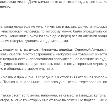
овека всю жизнь. Даже самые ярые скептики иногда сталкивали
снению.
а, когда люди еще не умели и читать и писать. Донести инфор
 «паспортом» человека, по которому можно было определить с
рактер. Наносились рисунки прилюдно перед всеми членами общ
вания которых длились иногда месяцами.
ищающим от злых духов. Например, индейцы Северной Америки
бежать смерти. Часто встречались изображения тотемных живот
 и неприятностей, обеспечивали положительное влияние на судь
Татуировка помогала установить связь с потусторонним миром,
нс и общались с миром мертвых.
лигиозным причинам. В середине ХХ столетия нательная живопи
. Только в начале нынешнего века ученые заинтересовались во
 также стоит вспомнить, например, те символы (звезды, купола и
регора, многие из которых имеют ярко выраженные портальные х