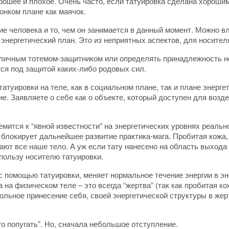
хорошее и плохое. Очень часто, если татуировка сделана хорош
тонком плане как маячок.
 человека и то, чем он занимается в данный момент. Можно влия
о энергетический план. Это из неприятных аспектов, для носител
 личным тотемом-защитником или определять принадлежность нос
ся под защитой каких-либо родовых сил.
атуировки на теле, как в социальном плане, так и плане энерг
ие. Заявляете о себе как о объекте, который доступен для возд
емится к “явной известности” на энергетических уровнях реальн
и блокирует дальнейшее развитие практика-мага. Пробитая кожа
ают все наше тело. А уж если тату нанесено на область выхода 
 пользу носителю татуировки.
с помощью татуировки, меняет нормальное течение энергии в эн
 на физическом теле – это всегда “жертва” (так как пробитая ко
овольное принесение себя, своей энергетической структуры в же
го попугать”. Но, сначала небольшое отступление.