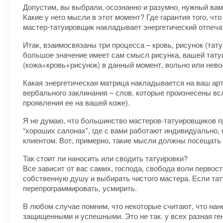
Допустим, вы выбрали, осознанно и разумно, нужный вам 
Какие у него мысли в этот момент? Где гарантия того, чт
мастер-татуировщик накладывает энергетический отпечат
Итак, взаимосвязаны три процесса – кровь, рисунок (тат
большое значение имеет сам смысл рисунка, вашей татуи
(кожа+кровь+рисунок) в данный момент, вольно или нево
Какая энергетическая матрица накладывается на ваш арт
вербального заклинания – слов, которые произнесены всл
проявления ее на вашей коже).
Я не думаю, что большинство мастеров-татуировщиков пр
“хороших салонах”, где с вами работают индивидуально, 
клиентом. Вот, примерно, такие мысли должны посещать 
Так стоит ли наносить или сводить татуировки?
Все зависит от вас самих, господа, свобода воли перво
собственную душу и выбирать чистого мастера. Если тат
перепрограммировать, усмирить.
В любом случае помним, что некоторые считают, что нане
защищенными и успешными. Это не так. у всех разная ге