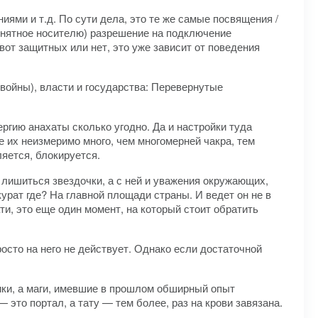
ями и т.д. По сути дела, это те же самые посвящения /
онятное носителю) разрешение на подключение
от защитных или нет, это уже зависит от поведения
(войны), власти и государства: Перевернутые
ергию анахаты сколько угодно. Да и настройки туда
е их неизмеримо много, чем многомерней чакра, тем
ляется, блокируется.
 лишиться звездочки, а с ней и уважения окружающих,
ккурат где? На главной площади страны. И ведет он не в
и, это еще один момент, на который стоит обратить
осто на него не действует. Однако если достаточной
ики, а маги, имевшие в прошлом обширный опыт
 это портал, а тату — тем более, раз на крови завязана.