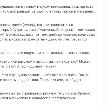
ысушиваются в темном и сухом помещении, там, где есть
чно было раньше, сегодня клей покупается в магазинах,
ческая масса (смесь), которая наносится на
оторый будет наложен “магический рисунок” – лик какого-
). Во-первых, пост (от трех дней до недели), во-вторых
ся во множество конкретных деталей. Так готовился
али процесса и подумаем о нескольких важных вещах.
коен ли он разумом и эмоциями, при виде вас? Может
ы о вас? А, если думает, то как?
. Что еще нужно помнить и обязательно знать. Важен
е аспекты ее действия. Так или иначе, это будет
ырочками” выстраивается рисунок татуировки. Кровью
овится магическим и обладает энергетическим