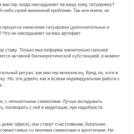
м мастер, когда накладывает на вашу кожу татуировку?
ой-либо своей жизненной проблеме. Так или иначе, но
 в процессе нанесения татуировки (дополнительное и
? Что он накладывает на ваш артефакт
ому ставу. Только мыслеформа значительно сильнее
ляется активной биоэнергетической субстанцией, в момент
ельный ритуал, как мастер-иконописец. Вряд ли, хотя в
у. Но, это дорого, как и всякая индивидуальная работа с
у.
олее, с непонятными символами. Лучше вкладывать
, поговорить с ней в медитации, при надобности
в доме/ офисе), они станут счастливыми, богатыми,
) совместимых со многими символами и архетипами. Не