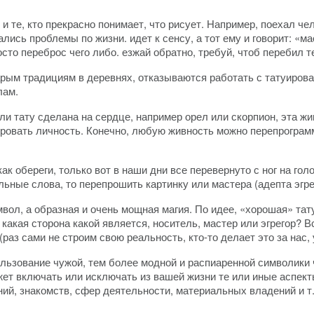
 и те, кто прекрасно понимает, что рисует. Например, поехал ч
ались проблемы по жизни. идет к сенсу, а тот ему и говорит: «ма
сто переброс чего либо. езжай обратно, требуй, чтоб перебил т
рым традициям в деревнях, отказываются работать с татуирован
лам.
 тату сделана на сердце, например орел или скорпион, эта жив
ировать личность. Конечно, любую живность можно перепрограм
к обереги, только вот в наши дни все перевернуто с ног на гол
ьные слова, то перепрошить картинку или мастера (адепта эгре
вол, а образная и очень мощная магия. По идее, «хорошая» та
, какая сторона какой является, носитель, мастер или эгрегор?
раз сами не строим свою реальность, кто-то делает это за нас, у
ользование чужой, тем более модной и распиаренной символики 
жет включать или исключать из вашей жизни те или иные аспек
ний, знакомств, сфер деятельности, материальных владений и 