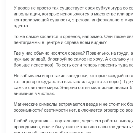
У воров не просто так существует своя субкультура со с
инвольтации, которые используются в масонстве или ар
контролирующей сущности, эгрегора, инфернального мира
адепта.
То же самое касается и орденов, например. Они также яв
пентаграммы в центре и справа всем видны?
Где у нас обычно носятся ордена? Правильно, на груди, а
нужные вливай, блокируй по самое не хочу. А сколько у 
больше лепестков). То есть если теперь повесить туда п
Не забываем и про такие звездочки, которые каждый сов
т.е. эгрегор государства выставлял адепта за порог): Гд
самые светлые миры. Энергия сотен миллионов анахат бы
внимание в чистках.
Магические символы встречаются везде и не стоит их боя
осознанности/ светимости нет, включается эгрегор со в
Любой художник — портальщик, через его работы выводи
проводников, иначе бы у них не хватило навыков делать э
маги они обычно не шибко «светлые».