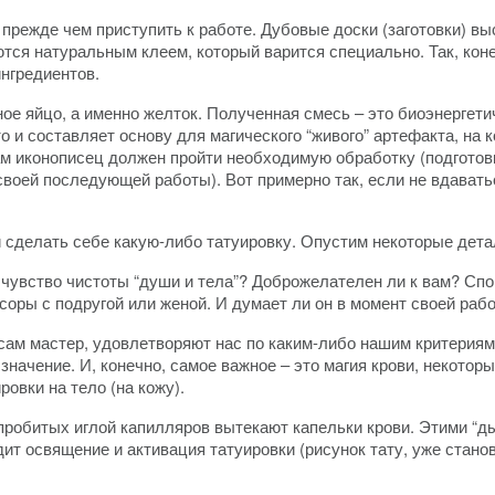
, прежде чем приступить к работе. Дубовые доски (заготовки) в
тся натуральным клеем, который варится специально. Так, коне
ингредиентов.
ное яйцо, а именно желток. Полученная смесь – это биоэнергети
 и составляет основу для магического “живого” артефакта, на к
ам иконописец должен пройти необходимую обработку (подготовку
своей последующей работы). Вот примерно так, если не вдавать
ли сделать себе какую-либо татуировку. Опустим некоторые дет
 чувство чистоты “души и тела”? Доброжелателен ли к вам? Спо
оры с подругой или женой. И думает ли он в момент своей работ
 сам мастер, удовлетворяют нас по каким-либо нашим критериям
начение. И, конечно, самое важное – это магия крови, некоторы
овки на тело (на кожу).
 пробитых иглой капилляров вытекают капельки крови. Этими “д
дит освящение и активация татуировки (рисунок тату, уже стан