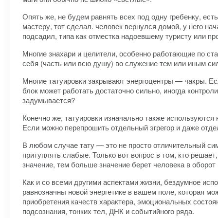
Опять же, не будем равнять всех под одну гребенку, есть
мастеру, тот сделал. человек вернулся домой, у него нач
подсадил, типа как отместка надоевшему туристу или про
Многие знахари и целители, особенно работающие по ста
себя (часть или всю душу) во служение тем или иным си
Многие татуировки закрывают энергоцентры — чакры. Если
блок может работать достаточно сильно, иногда контрол
задумывается?
Конечно же, татуировки изначально также используются ка
Если можно перепрошить отдельный эгрегор и даже отдел
В любом случае тату — это не просто отличительный сим
притуплять слабые. Только вот вопрос в том, кто решает
значение, тем больше значение берет человека в оборот (
Как и со всеми другими аспектами жизни, бездумное исп
равнозначны новой энергетике в вашем поле, которая мо
приобретения качеств характера, эмоциональных состоя
подсознания, тонких тел, ДНК и событийного ряда.