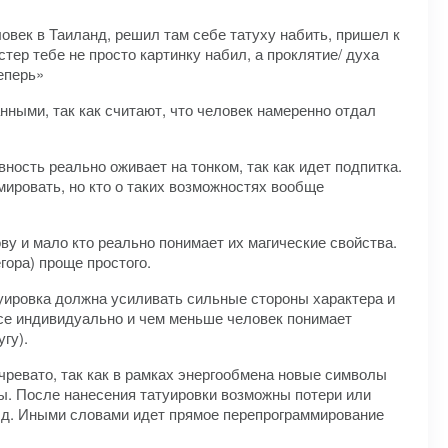
еловек в Таиланд, решил там себе татуху набить, пришел к
стер тебе не просто картинку набил, а проклятие/ духа
еперь»
ными, так как считают, что человек намеренно отдал
ность реально оживает на тонком, так как идет подпитка.
мировать, но кто о таких возможностях вообще
ову и мало кто реально понимает их магические свойства.
гора) проще простого.
туировка должна усиливать сильные стороны характера и
 Все индивидуально и чем меньше человек понимает
гу).
чревато, так как в рамках энергообмена новые символы
ты. После нанесения татуировки возможны потери или
т.д. Иными словами идет прямое перепрограммирование