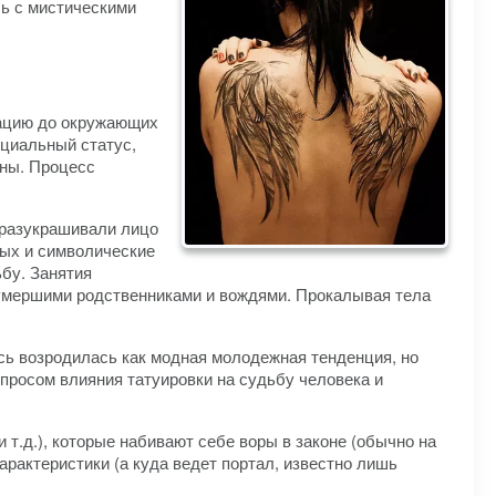
сь с мистическими
мацию до окружающих
оциальный статус,
ины. Процесс
 разукрашивали лицо
ных и символические
бу. Занятия
 умершими родственниками и вождями. Прокалывая тела
сь возродилась как модная молодежная тенденция, но
просом влияния татуировки на судьбу человека и
 т.д.), которые набивают себе воры в законе (обычно на
арактеристики (а куда ведет портал, известно лишь