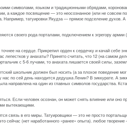
воими символами, языком и традиционными обрядами, короновани
мии, а каждое посвящение — это неосознанное (или не совсем п
. Например, татуировки Якудза — прямое подселение духов. А в
ляются своего рода порталами, подключением к эгрегору армии 
 точнее на сердце. Прикрепил орден к сердечку и качай себе эн
нас лепестков у анахаты? Принято считать, что 12 (на самом дел
ортальчик с 5-6 лучами, то анахата лишается своей силы, зазем
етский школьник должен был носить (а за плохое поведение мог
е у нас по сей день находится дедушка Ленин? В зиккурате. А зи
ла направлена на один из главных символов государства. Кстат
ться. Если человек осознан, он может снять влияние или оно пр
семи вытекающими.
тся связь в его миры. Татуировщики — это не просто портальщ
то сейчас (нет наработанного «ранее» опыта). любое творение —