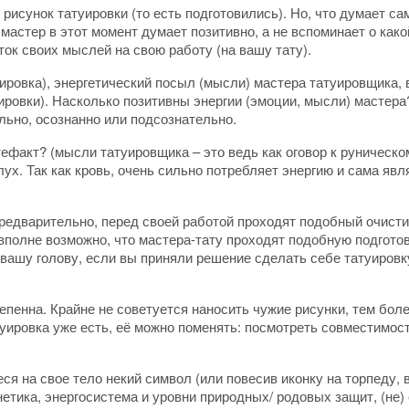
рисунок татуировки (то есть подготовились). Но, что думает са
о мастер в этот момент думает позитивно, а не вспоминает о как
ок своих мыслей на свою работу (на вашу тату).
уировка), энергетический посыл (мысли) мастера татуировщика,
ровки). Насколько позитивны энергии (эмоции, мысли) мастера
льно, осознанно или подсознательно.
ефакт? (мысли татуировщика – это ведь как оговор к руническ
ух. Так как кровь, очень сильно потребляет энергию и сама яв
едварительно, перед своей работой проходят подобный очистит
вполне возможно, что мастера-тату проходят подобную подготовк
вашу голову, если вы приняли решение сделать себе татуировк
степенна. Крайне не советуется наносить чужие рисунки, тем б
уировка уже есть, её можно поменять: посмотреть совместимость
ся на свое тело некий символ (или повесив иконку на торпеду, 
нетика, энергосистема и уровни природных/ родовых защит, (не