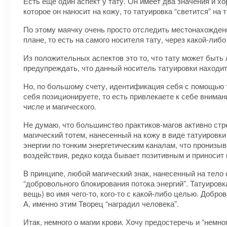
Есть еще один аспект у тату. Он имеет два значения и 
которое он наносит на кожу, то татуировка “светится” на 
По этому маячку очень просто отследить местонахождение
плане, то есть на самого носителя тату, через какой-либ
Из положительных аспектов это то, что тату может быть
предупреждать, что данный носитель татуировки находит
Но, по большому счету, идентификация себя с помощью т
себя позиционируете, то есть привлекаете к себе вниман
числе и магического.
Не думаю, что большинство практиков-магов активно стр
магический тотем, нанесенный на кожу в виде татуировк
энергии по тонким энергетическим каналам, что пронизыв
воздействия, редко когда бывает позитивным и приносит
В принципе, любой магический знак, нанесенный на тело 
“добровольного блокирования потока энергий”. Татуировка
вещь) во имя чего-то, кого-то с какой-либо целью. Добр
А, именно этим Творец “наградил человека”.
Итак, немного о магии крови. Хочу предостеречь и “немно