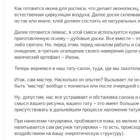
Как готовится икона для росписи, что делает иконописец
естественная циркуляция воздуха. Далее доски склеиваю
но так или иначе, клей должен состоять из натуральных 
Далее готовится левкас, в этой смеси используется кури
приготовленную основу – дубовые доски. Все вместе – это
либо святого. Но, перед этим, перед началом работы и с
очищение, в-третьих освящение своего намерения (цели 
магический артефакт – Икона.
Теперь вернемся в наш тату-салон, туда, где мы захоте
Итак, сам мастер. Насколько он опытен? Вызывает ли он
быть “мастер” вообще с похмелья или после очередной сс
Ну, допустим, нас все устраивает и обстановка салона и
смысл вашего рисунка, вашего тату – это имеет большое з
присутствовать в дальнейшем процессе наложения татуир
При нанесении татуировки, пробивается кожа, из мелких
напитывается сам рисунок татуировки – то есть, происхо
воздействием на вашу энергетическую структуру).