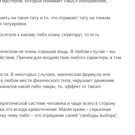
им мастером, который понимает смысл изображения,
ть на такое тату и то, что отражает тату на тонком
я татуировки.
ителя к какому-либо клану (эгрегору), то есть
етическом не очень хорошая вещь. В любом случае – вы
ействия. Причем для воздействия любого характера, в том
ости. В некоторых случаях, магическая формула или
, в любом месте физического тела, нарушает движение
каналов какой-либо чакры, то, эффект от такого
ергетической системе человека и чаще всего в сторону
жа это всегда кровотечение. Магия крови – серьезная
ртву чему-либо – это отрицание своей “свободы выбора”.