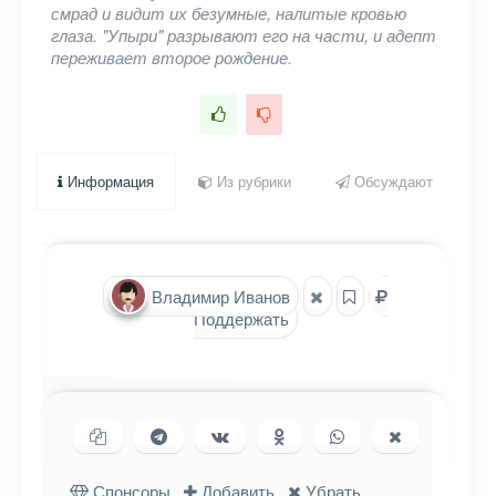
смрад и видит их безумные, налитые кровью
глаза. "Упыри" разрывают его на части, и адепт
переживает второе рождение.
Информация
Из рубрики
Обсуждают
Владимир Иванов
Поддержать
Копировать ссылку
Поделиться в Telegram
Поделиться ВКонтакте
Поделиться в
Поделиться в
Поделиться
Одноклассниках
WhatsApp
в X (Twitter)
Спонсоры
Добавить
Убрать