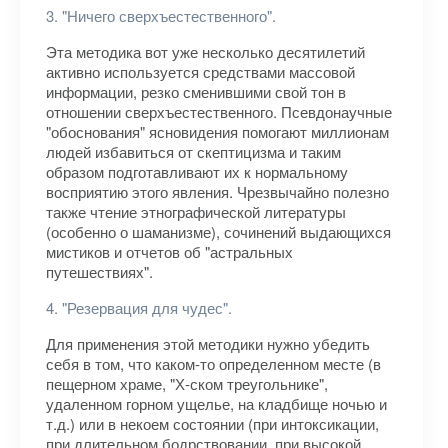
3. "Ничего сверхъестественного".
Эта методика вот уже несколько десятилетий
активно используется средствами массовой
информации, резко сменившими свой тон в
отношении сверхъестественного. Псевдонаучные
"обоснования" ясновидения помогают миллионам
людей избавиться от скептицизма и таким
образом подготавливают их к нормальному
восприятию этого явления. Чрезвычайно полезно
также чтение этнографической литературы
(особенно о шаманизме), сочинений выдающихся
мистиков и отчетов об "астральных
путешествиях".
4. "Резервация для чудес".
Для применения этой методики нужно убедить
себя в том, что каком-то определенном месте (в
пещерном храме, "Х-ском треугольнике",
удаленном горном ущелье, на кладбище ночью и
т.д.) или в некоем состоянии (при интоксикации,
при длительном бодрствовании, при высокой