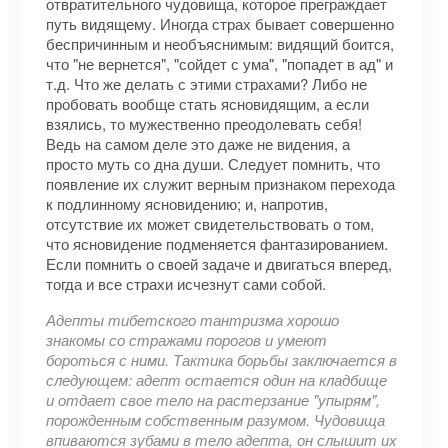
отвратительного чудовища, которое преграждает
путь видящему. Иногда страх бывает совершенно
беспричинным и необъяснимым: видящий боится,
что "не вернется", "сойдет с ума", "попадет в ад" и
т.д. Что же делать с этими страхами? Либо не
пробовать вообще стать ясновидящим, а если
взялись, то мужественно преодолевать себя!
Ведь на самом деле это даже не видения, а
просто муть со дна души. Следует помнить, что
появление их служит верным признаком перехода
к подлинному ясновидению; и, напротив,
отсутствие их может свидетельствовать о том,
что ясновидение подменяется фантазированием.
Если помнить о своей задаче и двигаться вперед,
тогда и все страхи исчезнут сами собой.
Адепты тибетского тантризма хорошо
знакомы со стражами порогов и умеют
бороться с ними. Тактика борьбы заключается в
следующем: адепт остается один на кладбище
и отдает свое тело на растерзание "упырям",
порожденным собственным разумом. Чудовища
впиваются зубами в тело адепта, он слышит их