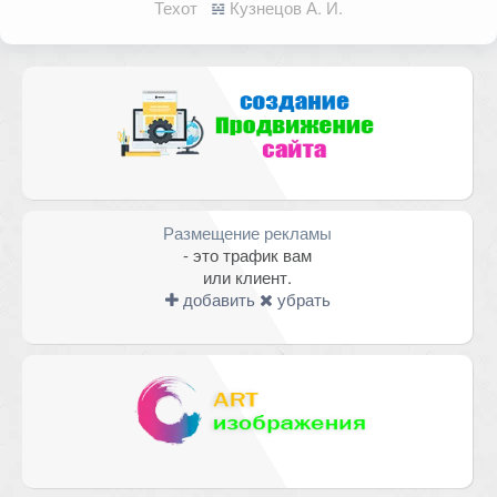
опубликован.
Обязательные поля
Техот
𝌴
Кузнецов А. И.
помечены
*
Комментарий
Размещение рекламы
- это трафик вам
или клиент.
добавить
убрать
Имя
*
Email
*