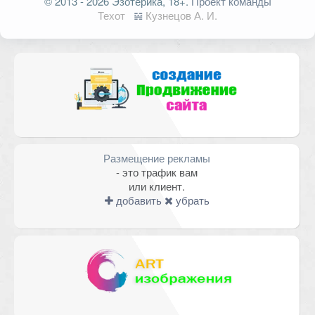
© 2013 - 2026 Эзотерика, 18+.
Проект команды
опубликован.
Обязательные поля
Техот
𝌴
Кузнецов А. И.
помечены
*
Комментарий
Размещение рекламы
- это трафик вам
или клиент.
добавить
убрать
Имя
*
Email
*