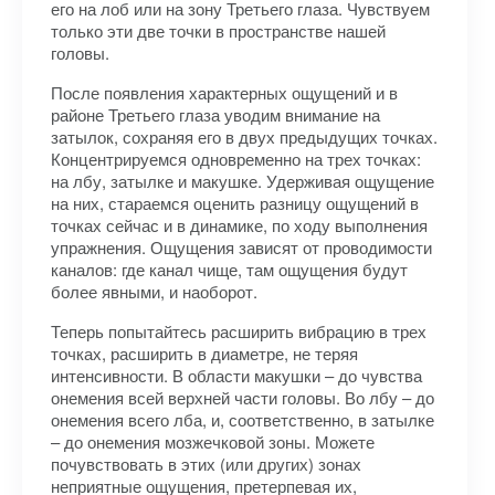
его на лоб или на зону Третьего глаза. Чувствуем
только эти две точки в пространстве нашей
головы.
После появления характерных ощущений и в
районе Третьего глаза уводим внимание на
затылок, сохраняя его в двух предыдущих точках.
Концентрируемся одновременно на трех точках:
на лбу, затылке и макушке. Удерживая ощущение
на них, стараемся оценить разницу ощущений в
точках сейчас и в динамике, по ходу выполнения
упражнения. Ощущения зависят от проводимости
каналов: где канал чище, там ощущения будут
более явными, и наоборот.
Теперь попытайтесь расширить вибрацию в трех
точках, расширить в диаметре, не теряя
интенсивности. В области макушки – до чувства
онемения всей верхней части головы. Во лбу – до
онемения всего лба, и, соответственно, в затылке
– до онемения мозжечковой зоны. Можете
почувствовать в этих (или других) зонах
неприятные ощущения, претерпевая их,