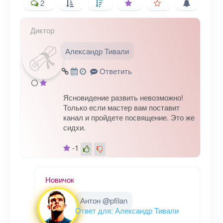
2
Диктор
Ваш адрес email не будет
Александр Тивали
опубликован.
Обязательные поля
помечены
*
Ответить
Комментарий
Ясновидение развить невозможно!
Только если мастер вам поставит
канал и пройдете посвящение. Это же
сидхи.
-1
Новичок
Имя
*
Антон @pfilan
Ответ для: Александр Тивали