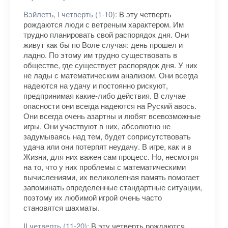
Вэйлетъ, I четверть (1-10):
В эту четверть
рождаются люди с ветреным характером. Им
трудно планировать свой распорядок дня. Они
живут как бы по Воле случая: день прошел и
ладно. По этому им трудно существовать в
обществе, где существует распорядок дня. У них
не лады с математическим анализом. Они всегда
надеются на удачу и постоянно рискуют,
предпринимая какие-либо действия. В случае
опасности они всегда надеются на Руский авось.
Они всегда очень азартны и любят всевозможные
игры. Они участвуют в них, абсолютно не
задумываясь над тем, будет соприсутствовать
удача или они потерпят неудачу. В игре, как и в
Жизни, для них важен сам процесс. Но, несмотря
на то, что у них проблемы с математическими
вычислениями, их великолепная память помогает
запоминать определенные стандартные ситуации,
поэтому их любимой игрой очень часто
становятся шахматы.
II четверть (11-20):
В эту четверть рождаются