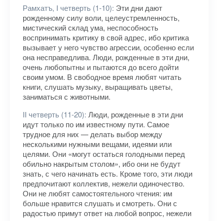
Рамхатъ, I четверть (1-10):
Эти дни дают
рожденному силу воли, целеустремленность,
мистический склад ума, неспособность
воспринимать критику в свой адрес, ибо критика
вызывает у него чувство агрессии, особенно если
она несправедлива. Люди, рожденные в эти дни,
очень любопытны и пытаются до всего дойти
своим умом. В свободное время любят читать
книги, слушать музыку, выращивать цветы,
заниматься с животными.
II четверть (11-20):
Люди, рожденные в эти дни
идут только по им известному пути. Самое
трудное для них — делать выбор между
несколькими нужными вещами, идеями или
целями. Они «могут остаться голодными перед
обильно накрытым столом», ибо они не будут
знать, с чего начинать есть. Кроме того, эти люди
предпочитают коллектив, нежели одиночество.
Они не любят самостоятельного чтения: им
больше нравится слушать и смотреть. Они с
радостью примут ответ на любой вопрос, нежели