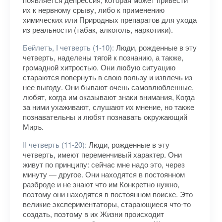
их к нервному срыву, либо к применению
химических или Природных препаратов для ухода
из реальности (табак, алкоголь, наркотики).
Бейлетъ, I четверть (1-10):
Люди, рожденные в эту
четверть, наделены тягой к познанию, а также,
громадной хитростью. Они любую ситуацию
стараются повернуть в свою пользу и извлечь из
нее выгоду. Они бывают очень самовлюбленные,
любят, когда им оказывают знаки внимания, Когда
за ними ухаживают, слушают их мнение, но также
познавательны и любят познавать окружающий
Миръ.
II четверть (11-20):
Люди, рожденные в эту
четверть, имеют переменчивый характер. Они
живут по принципу: сейчас мне надо это, через
минуту — другое. Они находятся в постоянном
разброде и не знают что им Конкретно нужно,
поэтому они находятся в постоянном поиске. Это
великие экспериментаторы, старающиеся что-то
создать, поэтому в их Жизни происходит