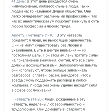
41 день:
В этот день рождаются очень
импульсивные, любвеобильные люди. Таких
людей часто называют Душой общества. Они
легко овладевают различными профессиями, так
как их аналитический ум помогает вникнуть в суть
любой профессии и любого труда.
Айлетъ, I четверть (1-10):
В эту четверть
рождаются люди, не выносящие одиночества.
Они не могут существовать без Любви и
ухаживания. Быть в центре внимания — их
постоянная цель. При этом им лень тратить силы
на привлечение внимания, считая, что все сами
должны восхищаться ими. Великолепную память
они используют, чтобы больше запоминать
разговоров, сплетен, басен, анекдотов, чтобы
всегда смочь поддержать разговор в любой
компании. Иногда они очень удачно находят себя
в сфере обслуживания.
II четверть (11-20):
Люди, рожденные в эту
четверть, наделены любвеобильностью и
трудолюбием. Они домовитые, стараются