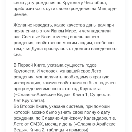
свою дату рождения по Круголету Числобога,
приблизиться к сути своего рождения на Мидгард-
Земле.
Желание изведать, какие качества даны вам при
появлении в этом Явном Мире, и чем наделили
вас Светлые Боги, в месяц и день вашего
рождения, свойственно многим людям, особенно
тем, чья Душа проснулась от долгого наведенного
сна.
В Первой Книге, указана сущность годов
Круголета. И человек, узнавший свое Лето
рождения, мог получить необходимую краткую
информацию, какими свойствами он был наделен
при рождении именно в этот год Круголета
(«Славяно-Арийские Веды». Книга 1, Сущность
Лет Круголета).
Во Второй Книге, указана система, при помощи
которой, можно было узнать свою полную дату
рождения, по Славяно-Арийскому Календарю, т.е.
Лето от СМЗХ, месяц и день («Славяно-Арийские
Веды». Книга 2, таблицы и примеры).