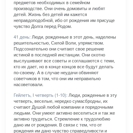
предметов необходимых в семейном
производстве. Они очень домовиты и любят
детей. Жизнь без детей им кажется
неправдоподобной, ибо от рождения им присуще
чувство Долга перед Родом.
41 день:
Люди, рожденные в этот день, наделены
решительностью, Силой Воли, упрямством.
Подсознательно они считают свое решение
истиной в последней инстанции. Они охотно
выслушивают все советы и соглашаются с теми,
кто их дает, но в конце концов все будут делать
по-своему. А в случае неудачи обвиняют
советчиков в том, что они им неправильно
насоветовали.
Гейлетъ, I четверть (1-10):
Люди, рожденные в эту
четверть, веселые, нередко сумасбродны, их
считают Душой любой компании и порядочными
людьми. Они умеют активно веселиться и так же
активно трудиться. Стремление к трудолюбию
дано им от рождения. В связи с тем, что от
рождения им дано чувство справедливости и