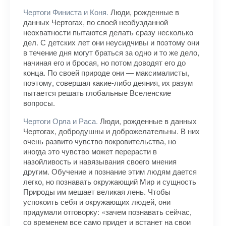
Чертоги Финиста и Коня.
Люди, рожденные в
данных Чертогах, по своей необузданной
неохватности пытаются делать сразу несколько
дел. С детских лет они неусидчивы и поэтому они
в течение дня могут браться за одно и то же дело,
начиная его и бросая, но потом доводят его до
конца. По своей природе они — максималисты,
поэтому, совершая какие-либо деяния, их разум
пытается решать глобальные Вселенские
вопросы.
Чертоги Орла и Раса.
Люди, рожденные в данных
Чертогах, добродушны и доброжелательны. В них
очень развито чувство покровительства, но
иногда это чувство может перерасти в
назойливость и навязывания своего мнения
другим. Обучение и познание этим людям дается
легко, но познавать окружающий Мир и сущность
Природы им мешает великая лень. Чтобы
успокоить себя и окружающих людей, они
придумали отговорку: «зачем познавать сейчас,
со временем все само придет и встанет на свои