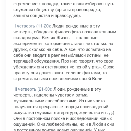
стремление к порядку, такие люди избирают путь
служения обществу (органы правопорядка,
защиты общества и правосудия).
II четверть (11-20):
Люди, рожденные в эту
четверть, обладают философско-познавательным
складом ума. Вся их Жизнь — сплошные
эксперименты, которые они ставят не столько на
других, сколько на себе. А все, что испытано на
себе они вводят в ранг незыблемой истины, не
терпящей обсуждения. Про них говорят, что свои
убеждения они отстаивают «с пеной у рта». Свою
правоту они доказывают, если не фактами, то
стремительными проявлениями своей Воли.
III четверть (21-30):
Люди, рожденные в эту
четверть, наделены чувством ритма,
музыкальными способностями. Из них часто
получаются прекрасные творцы произведений
искусства (музыка, литература, зодчество и т. д.)
Они в постоянном поиске и исследовании новых
ощущений. Они любвеобильны, но и в Любви они
в постоянном поиске новых ощущений. У них