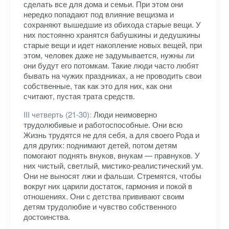
сделать все для дома и семьи. При этом они
нередко попадают под влияние вещизма и
сохраняют вышедшие из обихода старые вещи. У
них постоянно хранятся бабушкины и дедушкины
старые вещи и идет накопление новых вещей, при
этом, человек даже не задумывается, нужны ли
они будут его потомкам. Такие люди часто любят
бывать на чужих праздниках, а не проводить свои
собственные, так как это для них, как они
считают, пустая трата средств.
III четверть (21-30):
Люди неимоверно
трудолюбивые и работоспособные. Они всю
Жизнь трудятся не для себя, а для своего Рода и
для других: поднимают детей, потом детям
помогают поднять внуков, внукам — правнуков. У
них чистый, светлый, мистико-реалистический ум.
Они не выносят лжи и фальши. Стремятся, чтобы
вокруг них царили достаток, гармония и покой в
отношениях. Они с детства прививают своим
детям трудолюбие и чувство собственного
достоинства.