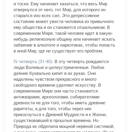
и тоски. Ему начинает казаться, что весь Мир
отвернулся от него, тот Мир, для которого он
старался изо всех сил. Это депрессивное
состояние может увести человека из привычного
ему общества и он становится отшельником. В
современном Мире, такой человек идет в какую-
нибудь религиозную общину или начинает искать
забвение в алкоголе и наркотиках, чтобы попасть
в иной Мир, где не существует его проблем.
IV четверть (31-40):
В эту четверть рождаются
люди Волевые и целеустремленные. Любое
деяние буквально кипит в их руках. Они
наделены чувством прекрасного и много
свободного времени уделяют искусству. В
современном Мире они часто становятся
антикварами, археологами, собирателями
древности не для того, чтобы иметь древние
раритеты, а для того, чтобы через них
прикоснуться к Древней Мудрости и к Жизни,
существовавшей в прошлые времена. Но
Природа их обделила мощной нервной системой,
и они очень часто нервничают по мелочам. Из-за