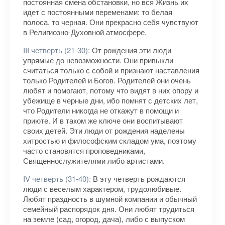
постоянная смена обстановки, но вся Жизнь их
идет с постоянными переменами: то белая
полоса, то черная. Они прекрасно себя чувствуют
в Религиозно-Духовной атмосфере.
III четверть (21-30):
От рождения эти люди
упрямые до невозможности. Они привыкли
считаться только с собой и признают наставления
только Родителей и Богов. Родителей они очень
любят и помогают, потому что видят в них опору и
убежище в черные дни, ибо помнят с детских лет,
что Родители никогда не откажут в помощи и
приюте. И в таком же ключе они воспитывают
своих детей. Эти люди от рождения наделены
хитростью и философским складом ума, поэтому
часто становятся проповедниками,
Священнослужителями либо артистами.
IV четверть (31-40):
В эту четверть рождаются
люди с веселым характером, трудолюбивые.
Любят праздность в шумной компании и обычный
семейный распорядок дня. Они любят трудиться
на земле (сад, огород, дача), либо с выпуском