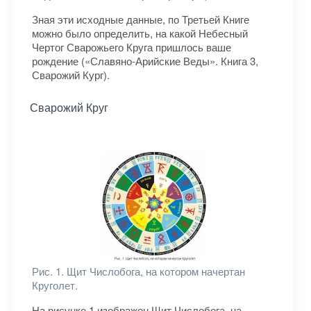
Зная эти исходные данные, по Третьей Книге
можно было определить, на какой Небесный
Чертог Сварожьего Круга пришлось ваше
рождение («Славяно-Арийские Веды». Книга 3,
Сварожий Кург).
Сварожий Круг
Рис. 1. Щит Числобога, на котором начертан
Круголет.
На рисунке 1 изображен Щит Числобога, на