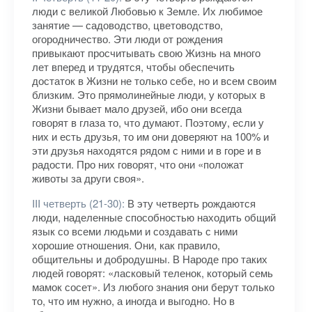
люди с великой Любовью к Земле. Их любимое
занятие — садоводство, цветоводство,
огородничество. Эти люди от рождения
привыкают просчитывать свою Жизнь на много
лет вперед и трудятся, чтобы обеспечить
достаток в Жизни не только себе, но и всем своим
близким. Это прямолинейные люди, у которых в
Жизни бывает мало друзей, ибо они всегда
говорят в глаза то, что думают. Поэтому, если у
них и есть друзья, то им они доверяют на 100% и
эти друзья находятся рядом с ними и в горе и в
радости. Про них говорят, что они «положат
животы за други своя».
III четверть (21-30):
В эту четверть рождаются
люди, наделенные способностью находить общий
язык со всеми людьми и создавать с ними
хорошие отношения. Они, как правило,
общительны и добродушны. В Народе про таких
людей говорят: «ласковый теленок, который семь
мамок сосет». Из любого знания они берут только
то, что им нужно, а иногда и выгодно. Но в