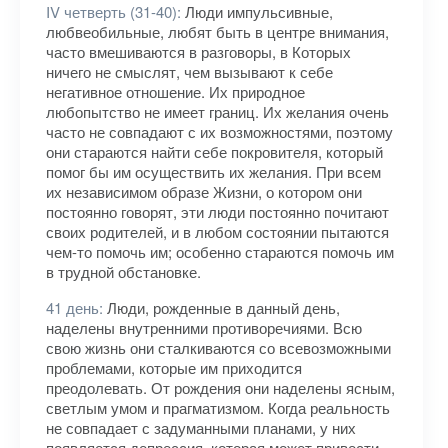
IV четверть (31-40):
Люди импульсивные,
любвеобильные, любят быть в центре внимания,
часто вмешиваются в разговоры, в Которых
ничего не смыслят, чем вызывают к себе
негативное отношение. Их природное
любопытство не имеет границ. Их желания очень
часто не совпадают с их возможностями, поэтому
они стараются найти себе покровителя, который
помог бы им осуществить их желания. При всем
их независимом образе Жизни, о котором они
постоянно говорят, эти люди постоянно почитают
своих родителей, и в любом состоянии пытаются
чем-то помочь им; особенно стараются помочь им
в трудной обстановке.
41 день:
Люди, рожденные в данный день,
наделены внутренними противоречиями. Всю
свою жизнь они сталкиваются со всевозможными
проблемами, которые им приходится
преодолевать. От рождения они наделены ясным,
светлым умом и прагматизмом. Когда реальность
не совпадает с задуманными планами, у них
появляется депрессия, которая может привести