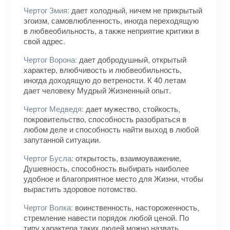
Чертог Змия:
дает холодный, ничем не прикрытый
эгоизм, самовлюбленность, иногда переходящую
в любвеобильность, а также неприятие критики в
свой адрес.
Чертог Ворона:
дает добродушный, открытый
характер, влюбчивость и любвеобильность,
иногда доходящую до ветрености. К 40 летам
дает человеку Мудрый Жизненный опыт.
Чертог Медведя:
дает мужество, стойкость,
покровительство, способность разобраться в
любом деле и способность найти выход в любой
запутанной ситуации.
Чертог Бусла:
открытость, взаимоуважение,
Душевность, способность выбирать наиболее
удобное и благоприятное место для Жизни, чтобы
вырастить здоровое потомство.
Чертог Волка:
воинственность, настороженность,
стремление навести порядок любой ценой. По
типу характера таких людей можно назвать