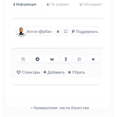
Информация
Из рубрики
Обсуждают
Антон @pfilan
Поддержать
Копировать ссылку
Поделиться в Telegram
Поделиться ВКонтакте
Поделиться в
Поделиться в
Поделиться
Одноклассниках
WhatsApp
в X (Twitter)
Спонсоры
Добавить
Убрать
Навигация
«
Нумерология: числа богатства