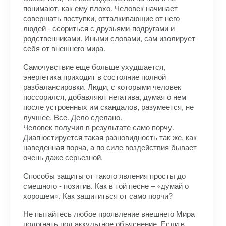
понимают, как ему плохо. Человек начинает
совершать поступки, отталкивающие от него
людей - ссориться с друзьями-подругами и
родственниками. Иными словами, сам изолирует
себя от внешнего мира.
Самочувствие еще больше ухудшается,
энергетика приходит в состояние полной
разбалансировки. Люди, с которыми человек
поссорился, добавляют негатива, думая о нем
после устроенных им скандалов, разумеется, не
лучшее. Все. Дело сделано.
Человек получил в результате само порчу.
Диагностируется такая разновидность так же, как
наведенная порча, а по силе воздействия бывает
очень даже серьезной.
Способы защиты от такого явления просты до
смешного - позитив. Как в той песне – «думай о
хорошем». Как защититься от само порчи?
Не пытайтесь любое проявление внешнего Мира
подогнать под аккультное объяснение. Если в