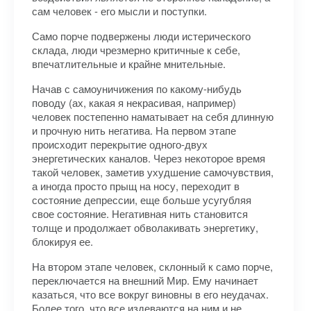
сам человек - его мысли и поступки.
Само порче подвержены люди истерического
склада, люди чрезмерно критичные к себе,
впечатлительные и крайне мнительные.
Начав с самоуничижения по какому-нибудь
поводу (ах, какая я некрасивая, например)
человек постепенно наматывает на себя длинную
и прочную нить негатива. На первом этапе
происходит перекрытие одного-двух
энергетических каналов. Через некоторое время
такой человек, заметив ухудшение самочувствия,
а иногда просто прыщ на носу, переходит в
состояние депрессии, еще больше усугубляя
свое состояние. Негативная нить становится
толще и продолжает обволакивать энергетику,
блокируя ее.
На втором этапе человек, склонный к само порче,
переключается на внешний Мир. Ему начинает
казаться, что все вокруг виновны в его неудачах.
Более того, что все издеваются на ним и не