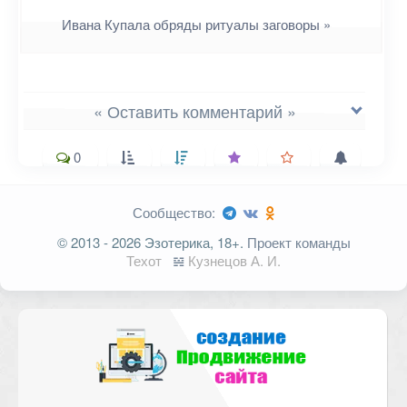
Ивана Купала обряды ритуалы заговоры
»
« Оставить комментарий »
0
Сообщество:
Ваш адрес email не будет
© 2013 - 2026 Эзотерика, 18+.
Проект команды
опубликован.
Обязательные поля
Техот
𝌴
Кузнецов А. И.
помечены
*
Комментарий