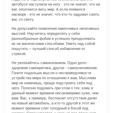
автобусе наступили на ногу - это не значит, что на
вас ополчился весь мир. А если появился
насморк - это не значит, что кто-то задумал сжить
вас со свету.
Не допускайте появления навязчивых негативных
мыслей. Научитесь определять у себя
разнообразные фобии и успешно преодолевать
их не магическими способами. Уметь над собой
пошутить – лучший способ избавления от
страхов.
Не увлекайтесь самокопанием. Одно дело -
здоровая самокритика, другое - самоуничижение.
Гоните подальше мысли о несправедливости
устройства мира по отношению к вам. Мыслями
мир не изменишь, проще подстроить себя под
него. Полезно подумать при этом о тех, кому в
данный момент времени несоизмеримо хуже, чем
вам. Вас, к примеру, беспокоит отсутствие денег
на новый автомобиль, а кто-то другой в этот же
момент времени спит голодный и босой под
мостом. Спрашивается, к кому из вас двоих мир