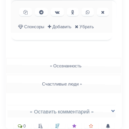
Копировать ссылку
Поделиться в Telegram
Поделиться ВКонтакте
Поделиться в
Поделиться в
Поделиться
Одноклассниках
WhatsApp
в X (Twitter)
Спонсоры
Добавить
Убрать
Навигация
«
Осознанность
Счастливые люди
»
« Оставить комментарий »
0