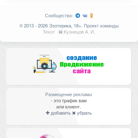
Сообщество:
Ваш адрес email не будет
© 2013 - 2026 Эзотерика, 18+.
Проект команды
опубликован.
Обязательные поля
Техот
𝌴
Кузнецов А. И.
помечены
*
Комментарий
Размещение рекламы
- это трафик вам
или клиент.
добавить
убрать
Имя
*