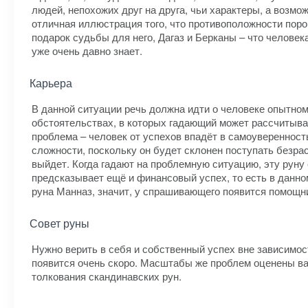
людей, непохожих друг на друга, чьи характеры, а возм
отличная иллюстрация того, что противоположности поро
подарок судьбы для него, Дагаз и Берканы – что человек
уже очень давно знает.
Карьера
В данной ситуации речь должна идти о человеке опытно
обстоятельствах, в которых гадающий может рассчитыват
проблема – человек от успехов впадёт в самоувереннос
сложности, поскольку он будет склонен поступать безрасс
выйдет. Когда гадают на проблемную ситуацию, эту руну
предсказывает ещё и финансовый успех, то есть в данно
руна Манназ, значит, у спрашивающего появится помощни
Совет руны
Нужно верить в себя и собственный успех вне зависимос
появится очень скоро. Масштабы же проблем оценены вам
толкования скандинавских рун.