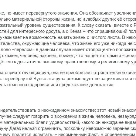
 же, не имеет перевёрнутого значения. Она обозначает увеличен
лько материальной стороны жизни, но и любых других её сторо
ательный уровень существования. К слову сказать, вместе с Р
стей для интересного досуга, а с Кеназ – что спрашивающий по
 указывает на возможность начать жизнь с чистого листа. В нек
тельства, окружающие человека, что жизнь его уже никогда не 
 слово «перелом» в данном случае имеет стопроцентно положит
скажем, человек, наконец, поймёт, что нашёл тот самый «свой
ёт его к достаточно высокому нравственному и религиозному у
агоприятствующих рун, она не приобретает отрицательного знач
 с перевёрнутой Вуньо эта руна рекомендует не зацикливаться 
тель отменного здоровья или предсказание долголетия.
видетельствовать о неожиданном знакомстве; этот новый знак
случае следует говорить о вхождении в жизнь человека, незауря
 материальных благ и удовольствий, какого он никогда не вид
ну Дагаз нельзя ограничить, поскольку невозможно заранее ска
ие ему придётся испытать, – несомненный факт. В определённо