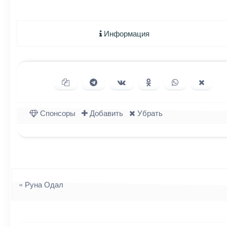
Информация
Копировать ссылку
Поделиться в Telegram
Поделиться ВКонтакте
Поделиться в Однок
Поделиться в
Подели
Спонсоры
Добавить
Убрать
Навигация
«
Руна Одал