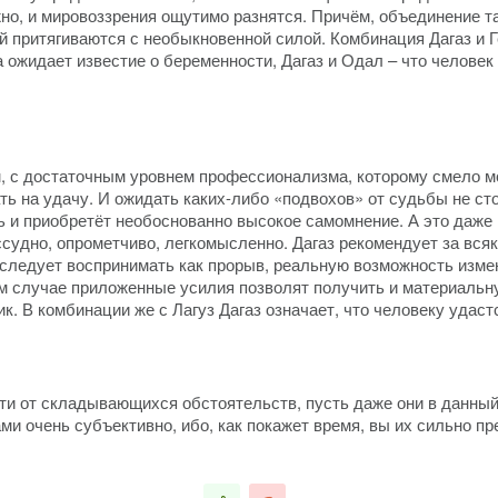
ожно, и мировоззрения ощутимо разнятся. Причём, объединение т
й притягиваются с необыкновенной силой. Комбинация Дагаз и Ге
а ожидает известие о беременности, Дагаз и Одал – что человек
м, с достаточным уровнем профессионализма, которому смело м
ь на удачу. И ожидать каких-либо «подвохов» от судьбы не сто
ть и приобретёт необоснованно высокое самомнение. А это даже
удно, опрометчиво, легкомысленно. Дагаз рекомендует за всякое
 следует воспринимать как прорыв, реальную возможность изме
м случае приложенные усилия позволят получить и материальну
к. В комбинации же с Лагуз Дагаз означает, что человеку удас
ти от складывающихся обстоятельств, пусть даже они в данный
и очень субъективно, ибо, как покажет время, вы их сильно пр