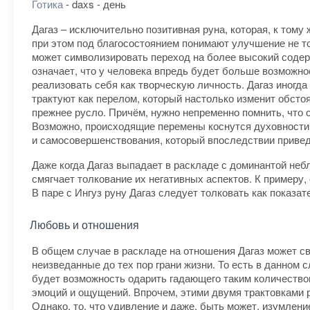
Готика
- daxs - день
Дагаз – исключительно позитивная руна, которая, к тому
при этом под благосостоянием понимают улучшение не то
может символизировать переход на более высокий содерж
означает, что у человека впредь будет больше возможно
реализовать себя как творческую личность. Дагаз иногда
трактуют как перелом, который настолько изменит обстоя
прежнее русло. Причём, нужно непременно помнить, что
Возможно, происходящие перемены коснутся духовности; 
и самосовершенствования, который впоследствии привед
Даже когда Дагаз выпадает в раскладе с доминантой небл
смягчает толкование их негативных аспектов. К примеру,
В паре с Ингуз руну Дагаз следует толковать как показа
Любовь и отношения
В общем случае в раскладе на отношения Дагаз может с
неизведанные до тех пор грани жизни. То есть в данном 
будет возможность одарить гадающего таким количеством
эмоций и ощущений. Впрочем, этими двумя трактовками ру
Однако, то, что удивление и даже, быть может, изумлен