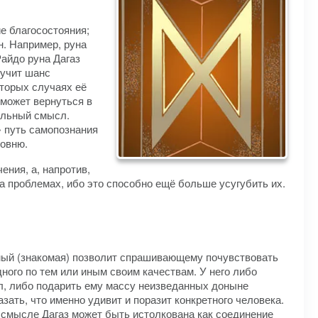
ие благосостояния;
н. Например, руна
айдо руна Дагаз
лучит шанс
оторых случаях её
сможет вернуться в
ельный смысл.
» путь самопознания
ровню.
ения, а, напротив,
на проблемах, ибо это способно ещё больше усугубить их.
омый (знакомая) позволит спрашивающему почувствовать
дного по тем или иным своим качествам. У него либо
ал, либо подарить ему массу неизведанных доныне
зать, что именно удивит и поразит конкретного человека.
м смысле Дагаз может быть истолкована как соединение