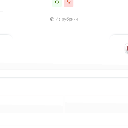
Из рубрики
лассниках
 WhatsApp
ться в X (Twitter)