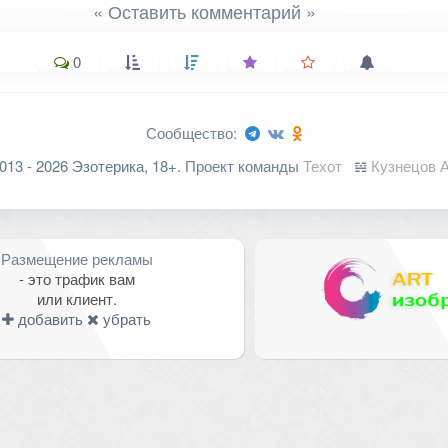
« Оставить комментарий »
0
Сообщество:
ельные поля помечены
*
013 - 2026 Эзотерика, 18+.
Проект команды
Техот
𝌴
Кузнецов А
Размещение рекламы
- это трафик вам
или клиент.
добавить
убрать
Email
*