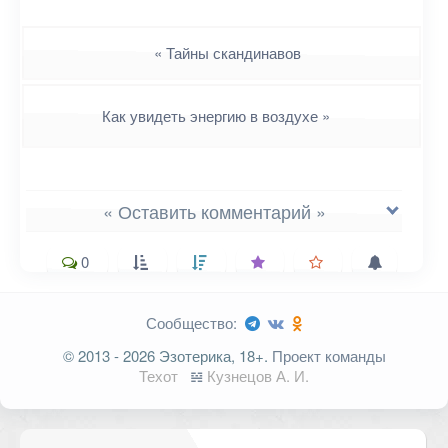
Навигация
«
Тайны скандинавов
Как увидеть энергию в воздухе
»
« Оставить комментарий »
0
Сообщество:
Ваш адрес email не будет
© 2013 - 2026 Эзотерика, 18+.
Проект команды
опубликован.
Обязательные поля
Техот
𝌴
Кузнецов А. И.
помечены
*
Комментарий