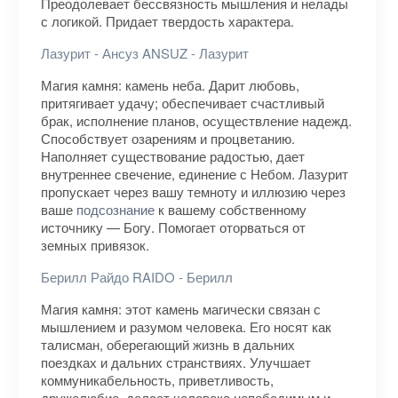
Преодолевает бессвязность мышления и нелады
с логикой. Придает твердость характера.
Лазурит - Ансуз ANSUZ - Лазурит
Магия камня: камень неба. Дарит любовь,
притягивает удачу; обеспечивает счастливый
брак, исполнение планов, осуществление надежд.
Способствует озарениям и процветанию.
Наполняет существование радостью, дает
внутреннее свечение, единение с Небом. Лазурит
пропускает через вашу темноту и иллюзию через
ваше
подсознание
к вашему собственному
источнику — Богу. Помогает оторваться от
земных привязок.
Берилл Райдо RAIDO - Берилл
Магия камня: этот камень магически связан с
мышлением и разумом человека. Его носят как
талисман, оберегающий жизнь в дальних
поездках и дальних странствиях. Улучшает
коммуникабельность, приветливость,
дружелюбие, делает человека непобедимым и