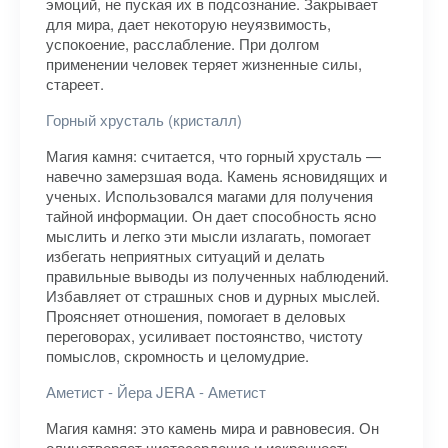
эмоций, не пуская их в подсознание. Закрывает
для мира, дает некоторую неуязвимость,
успокоение, расслабление. При долгом
применении человек теряет жизненные силы,
стареет.
Горный хрусталь (кристалл)
Магия камня: считается, что горный хрусталь —
навечно замерзшая вода. Камень ясновидящих и
ученых. Использовался магами для получения
тайной информации. Он дает способность ясно
мыслить и легко эти мысли излагать, помогает
избегать неприятных ситуаций и делать
правильные выводы из полученных наблюдений.
Избавляет от страшных снов и дурных мыслей.
Проясняет отношения, помогает в деловых
переговорах, усиливает постоянство, чистоту
помыслов, скромность и целомудрие.
Аметист - Йера JERA - Аметист
Магия камня: это камень мира и равновесия. Он
олицетворяет чистосердечие и искренность,