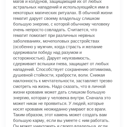
магов и колдунов, защищающий их от любых
астральных нападений и использующийся ими в
некоторых магических ритуалах. В обычной жизни
гематит дарует своему владельцу слишком
большую энергию, с которой обычному человеку
очень непросто совладать. Считается, что
гематит помогает при различных нервных
заболеваниях, мочеполовых расстройствах
(особенно у мужчин, когда страсть и желание
одерживали победу над разумом и
осторожностью). Дарует неуязвимость,
сдерживает вспышки гнева, защищает от любых
нападений. Способствует сохранению оптимизма,
душевной стойкости, храбрости, воли. Снижая
наклонность к мечтательности, заставляет трезво
смотреть на жизнь. Надо сказать, что в личной
жизни кровавик может дать слишком большую
энергию, которая у человека внутри. Сначала это
может никак не проявиться. У людей, которые
носят кровавик неожиданно умирают все враги.
Таким образом, этот камень может создать вам
большую карму, если вы умеете с ним работать.
Он может уничтожить и своего владельца, если