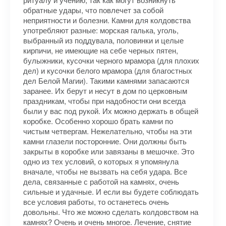
обратные удары, что повлечет за собой
неприятности и болезни. Камни для колдовства
употребляют разные: морская галька, уголь,
выбранный из поддувала, половинки и целые
кирпичи, не имеющие на себе черных пятен,
булыжники, кусочки черного мрамора (для плохих
дел) и кусочки белого мрамора (для благостных
дел Белой Магии). Такими камнями запасаются
заранее. Их берут и несут в дом по церковным
праздникам, чтобы при надобности они всегда
были у вас под рукой. Их можно держать в общей
коробке. Особенно хорошо брать камни по
чистым четвергам. Нежелательно, чтобы на эти
камни глазели посторонние. Они должны быть
закрыты в коробке или завязаны в мешочке. Это
одно из тех условий, о которых я упомянула
вначале, чтобы не вызвать на себя удара. Все
дела, связанные с работой на камнях, очень
сильные и удачные. И если вы будете соблюдать
все условия работы, то останетесь очень
довольны. Что же можно сделать колдовством на
камнях? Очень и очень многое. Лечение, снятие