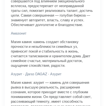
совершаются под влиянием эмоционального
всплеска, предостерегает от неоправданной
траты сил, помогает реализовать талант, достичь
цели. Самая совершенная — голубая бирюза —
знаменует авторитет, власть, славу и успех.
Обеспечивает долголетие и благоденствие.
Амазонит
Магия камня: камень создает обстановку
прочности и незыблемости семейных уз,
привносит покой и стабильность в жизнь,
считается талисманом и хранителем дома. Дает
семейное счастье, материальный достаток,
ощущение спокойствия, радости.
Азурит - Дагаз DAGAZ - Азурит
Магия камня: азурит — камень для совершения
рывка в высшую реальность, расширения
сознания, которое приходит вместе с глубоким
пониманием жизни. Он представляет собой свет,
рассеивающий темноту, имеет способность
переводить подсознательные мысли в сознание,