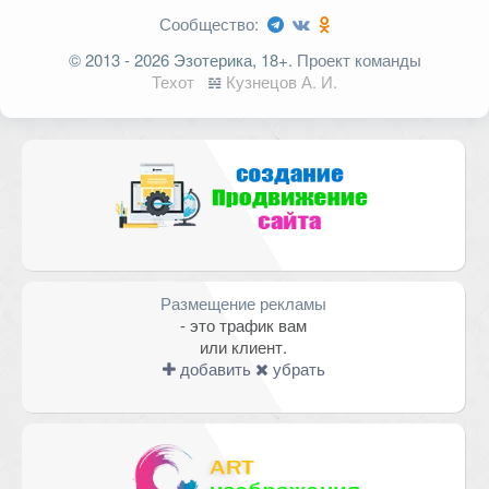
Сообщество:
Ваш адрес email не будет
© 2013 - 2026 Эзотерика, 18+.
Проект команды
опубликован.
Обязательные поля
Техот
𝌴
Кузнецов А. И.
помечены
*
Комментарий
Размещение рекламы
- это трафик вам
или клиент.
добавить
убрать
Имя
*
Email
*