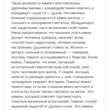
Такая активность камня сопоставлялась
древними магами с взаимодействием гематита и
невидимых существ — духов. Несомненно,
влияние содержащегося в камне железа —
сильного и своенравного металла, обладающего
как защитными, так и активными свойствами.
Наши предки верили, что ношение этого камня
делает человека храбрым, закаляет волю,
способствует радостному, оптимистичному
настроению, душевной стойкости. Железо —
металл сильный и своенравный, — наверное,
поэтому гематит ассоциировался с Марсом, богом
войны. Говорили, что воин, натерший
истолченным гематитом (красной охрой) свое
тело, неуязвим для врагов. У людей, носящих
гематит и умеющих работать с ним, совершенно
неожиданно умирают все враги. Гематит может
помочь вам, если вы слишком много мечтаете и
хотели бы более трезво смотреть на жизнь. Это
камень, который помогает противостоять
тяжелым жизненным испытаниям. Гематит служит
надежной защитой от дурного глаза. Это камень