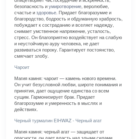
безопасность и
умиротворение
, веролюбие,
счастье и
здоровье
. Придает благоразумие и
благородство, бодрость и обдуманную храбрость,
побуждает к состраданию и вселяет надежду,
снимает умственное напряжение, усталость,
стресс. Он благоприятно воздействует на слабую
и неустойчивую ауру человека, не дает
развиваться пороку. Гарантирует постоянство,
смягчает злобу.
Чароит
Магия камня: чароит — камень нового времени.
Он учит безусловной любви, широте понимания и
принятия, дает ощущение единства со всем
сущим. Гармонизирует брак. Придает
благорозумие и умеренность в мыслях и
действиях.
Черный турмалин EIHWAZ - Черный агат
Магия камня: черный агат — защищает от
опасности, он дает власть над злыми силами,