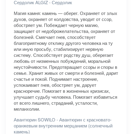
Сердолик ALGIZ - Сердолик
Магия камня: камень — оберег. Охраняет от злых
духов, охраняет от колдовства, уводит от ссор,
обостряет ум. Побеждает черную магию,
защищает от недоброжелательства, охраняет от
болезней. Смягчает гнев, способствует
благоприятному отклику другого человека на ту
или иную просьбу, стабилизирует нервную
систему. Способствует родству душ, оберегает
любовь от низменных побуждений, моральной
неустойчивости. Предотвращает ссоры и споры в
семье. Хранит живых от смерти и болезней, дарит
счастье и покой. Поднимает настроение,
успокаивает гнев, обостряет ум, дарует
красноречие. Помогает в жизненных кризисах,
улучшает судьбу человека. Помогает избавиться
от всего лишнего, страданий, усталости,
меланхолии.
Авантюрин SOWILO - Авантюрин с красновато-
оранжевым внутренним мерцанием (солнечный
камень)