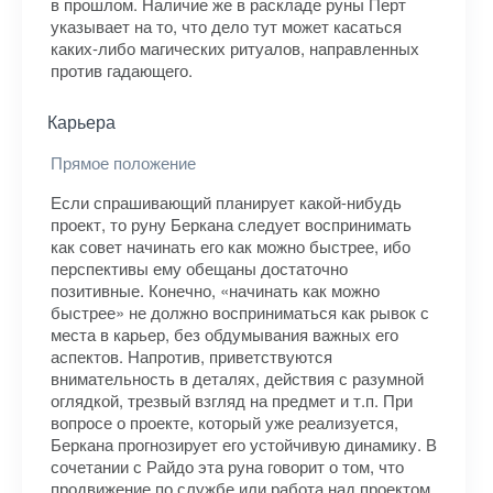
в прошлом. Наличие же в раскладе руны Перт
указывает на то, что дело тут может касаться
каких-либо магических ритуалов, направленных
против гадающего.
Карьера
Прямое положение
Если спрашивающий планирует какой-нибудь
проект, то руну Беркана следует воспринимать
как совет начинать его как можно быстрее, ибо
перспективы ему обещаны достаточно
позитивные. Конечно, «начинать как можно
быстрее» не должно восприниматься как рывок с
места в карьер, без обдумывания важных его
аспектов. Напротив, приветствуются
внимательность в деталях, действия с разумной
оглядкой, трезвый взгляд на предмет и т.п. При
вопросе о проекте, который уже реализуется,
Беркана прогнозирует его устойчивую динамику. В
сочетании с Райдо эта руна говорит о том, что
продвижение по службе или работа над проектом