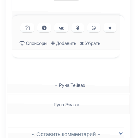
Копировать ссылку
Поделиться в Telegram
Поделиться ВКонтакте
Поделиться в
Поделиться в
Поделиться
Одноклассниках
WhatsApp
в X (Twitter)
Спонсоры
Добавить
Убрать
Навигация
«
Руна Тейваз
Руна Эваз
»
« Оставить комментарий »