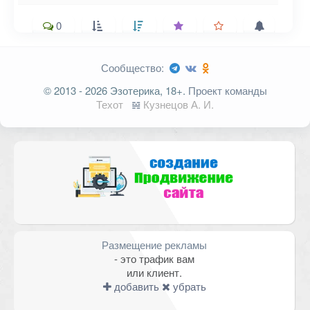
0
Сообщество:
Ваш адрес email не будет
© 2013 - 2026 Эзотерика, 18+.
Проект команды
опубликован.
Обязательные поля
Техот
𝌴
Кузнецов А. И.
помечены
*
Комментарий
Размещение рекламы
- это трафик вам
или клиент.
добавить
убрать
Имя
*