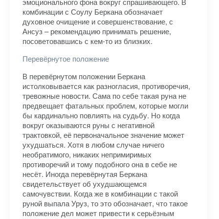
эмоционального фона вокруг спрашивающего. В
комбинации с Соулу Беркана обозначает
духовное очищение и совершенствование, с
Ансуз – рекомендацию принимать решение,
посоветовавшись с кем-то из близких.
Перевёрнутое положение
В перевёрнутом положении Беркана
истолковывается как разногласия, противоречия,
тревожные новости. Сама по себе такая руна не
предвещает фатальных проблем, которые могли
бы кардинально повлиять на судьбу. Но когда
вокруг оказываются руны с негативной
трактовкой, её первоначальное значение может
ухудшаться. Хотя в любом случае ничего
необратимого, никаких непримиримых
противоречий и тому подобного она в себе не
несёт. Иногда перевёрнутая Беркана
свидетельствует об ухудшающемся
самочувствии. Когда же в комбинации с такой
руной выпала Уруз, то это обозначает, что такое
положение дел может привести к серьёзным