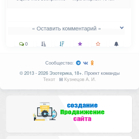
« Оставить комментарий »
0
Сообщество:
Ваш адрес email не будет
© 2013 - 2026 Эзотерика, 18+.
Проект команды
опубликован.
Обязательные поля
Техот
𝌴
Кузнецов А. И.
помечены
*
Комментарий