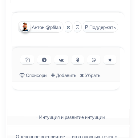
Антон @pfilan
Поддержать
Копировать ссылку
Поделиться в Telegram
Поделиться ВКонтакте
Поделиться в
Поделиться в
Поделиться
Одноклассниках
WhatsApp
в X (Twitter)
Спонсоры
Добавить
Убрать
Навигация
«
Интуиция и развитие интуиции
Оценочное восприятие — игра опорных точек
»