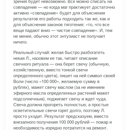
зрения будет невозможно. Все можно списать на
совпадение — но когда маг практикует достаточно
активно «совпадение» будет для объяснения
результатов его работы подходить так же, как и
для объяснения законов тяготения: «то, что все
вещи падают вниз — чистое совпадение». И, тем
не менее, обычно этот энтузиаст не получает
ничего.
Реальный случай: желая быстро разбогатеть
некая Л., назовем ее так, читает описание
свечного ритуала — она берет свечу (обычную,
хозяйственную, вместо тонкой свечи
определенного цвета), пишет на ней символ своей
Воли (число «100 000», желаемую сумму в
рублях), мажет свечу маслом (за не имением
эфирного масла определенных растений мажет
подсолнечным), поджигает свечу и ждет чуда.
Свеча должна прогореть полностью, а простые
осветительные свечи горят долго, поэтому Л.
просто уходит. Результат предсказуем, вместо
внезапного получения 100 000 рублей — пожар и
необходимость изрядно потратится на ремонт.