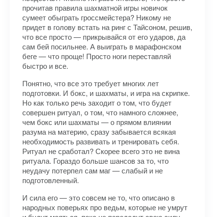
прочитав правила шахматной игры новичок
сумеет обыграть гроссмейстера? Никому не
придет в голову встать на ринг с Тайсоном, решив,
что все просто — прикрывайся от его ударов, да
сам бей посильнее. А выиграть в марафонском
беге — что проще! Просто ноги переставляй
быстро и все.
Понятно, что все это требует многих лет
подготовки. И бокс, и шахматы, и игра на скрипке.
Но как только речь заходит о том, что будет
совершен ритуал, о том, что намного сложнее,
чем бокс или шахматы — о прямом влиянии
разума на материю, сразу забывается всякая
необходимость развивать и тренировать себя.
Ритуал не сработал? Скорее всего это не вина
ритуала. Гораздо больше шансов за то, что
неудачу потерпел сам маг — слабый и не
подготовленный.
И сила его — это совсем не то, что описано в
народных поверьях про ведьм, которые не умрут
и будут маяться, пока не передадут свою силу