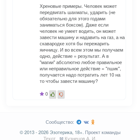
Хреновые примеры. Человек может
передвигать шахматы, ударить (не
обязательно для этого годами
заниматься боксом). Даже если
человек не умеет водить, он может
завести машину и надавить на газ, а на
скавародке хотя бы пережарить
яичницу. И во всем этом мы получаем
одно, действие = результат. А в
"магии" абсолютно любое правильное
Имя
*
или неправильное действие = "пшик",
получается надо потратить лет 10 на
то чтобы завести машину?
0
Email
*
Сообщество:
© 2013 - 2026 Эзотерика, 18+.
Проект команды
Техот
𝌴
Кузнецов А. И.