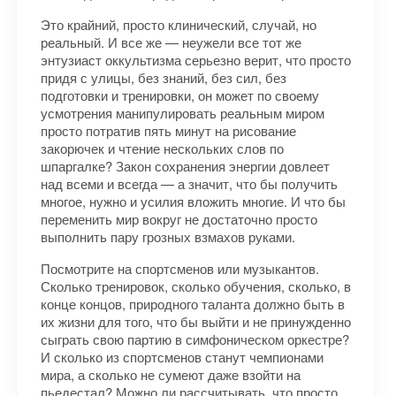
Это крайний, просто клинический, случай, но
реальный. И все же — неужели все тот же
энтузиаст оккультизма серьезно верит, что просто
придя с улицы, без знаний, без сил, без
подготовки и тренировки, он может по своему
усмотрения манипулировать реальным миром
просто потратив пять минут на рисование
закорючек и чтение нескольких слов по
шпаргалке? Закон сохранения энергии довлеет
над всеми и всегда — а значит, что бы получить
многое, нужно и усилия вложить многие. И что бы
переменить мир вокруг не достаточно просто
выполнить пару грозных взмахов руками.
Посмотрите на спортсменов или музыкантов.
Сколько тренировок, сколько обучения, сколько, в
конце концов, природного таланта должно быть в
их жизни для того, что бы выйти и не принужденно
сыграть свою партию в симфоническом оркестре?
И сколько из спортсменов станут чемпионами
мира, а сколько не сумеют даже взойти на
пьедестал? Можно ли рассчитывать, что просто