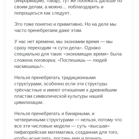
(информацию, товар), тут же побежать дальше по
своим делам, а можно… поблагодарить и
попрощаться как следует.
Это тоже понятно и примитивно. Но на деле мы
часто пренебрегаем даже этим.
У нас нет времени, мы экономим время — мы
сразу переходим «к сути дела». Однако
специально для таких «экономящих время» была
сложена поговорка: «Поспешишь — людей
насмешишь!».
Нельзя пренебрегать традиционными
структурами, особенно если эти структуры
трёхчастные и имеют отношение к древнейшим
пластам символической культуры нашей
цивилизации.
Нельзя пренебрегать и бинарными, и
четверичными структурами — нельзя, потому что
все эти числовые модели — суть «высшая»
пифагорейская математика, созданная для того,
чтобы исчислить, постичь мир и познать