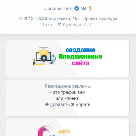
Сообщество:
Ваш адрес email не будет
© 2013 - 2026 Эзотерика, 18+.
Проект команды
опубликован.
Обязательные поля
Техот
𝌴
Кузнецов А. И.
помечены
*
Комментарий
Размещение рекламы
- это трафик вам
или клиент.
добавить
убрать
Имя
*
Email
*