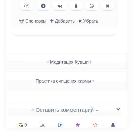
Копировать ссылку
Поделиться в Telegram
Поделиться ВКонтакте
Поделиться в
Поделиться в
Поделиться
Одноклассниках
WhatsApp
в X (Twitter)
Спонсоры
Добавить
Убрать
Навигация
«
Медитация Кувшин
Практика очищения кармы
»
« Оставить комментарий »
0