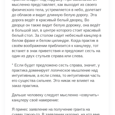
мысленно представляет, как выходит из своего
физического тела, устремляется в небо, долетает
до облаков и видит длинную белую дорогу. Эта
дорога ведёт в красивый белый дворец. Во
дворце он также видит белую дорожку, она ведёт
в большой зал, в центре которого стоит красивый
белый стол. За столом сидит небесный канцлер в
белом фраке и белом цилиндре. Когда практик в
своём воображении приблизится к канцлеру, тот
встанет в знак приветствия и предложит сесть на
один из двух стульев справа или слева.
* Если будет предложено сесть справа, значит, у
практика доминирует логическое мышление над
интуитивным, а если слева, то интуитивная часть
его существа сильнее. Это никак не влияет на
заказ практика.
Дальше человеку следует мысленно «озвучить»
канцлеру своё намерение:
Я принес заявление на получение гранта на
сумму такую-то. В заявлении указано, на что мне