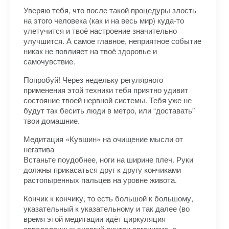
Уверяю тебя, что после такой процедуры злость
на этого человека (как и на весь мир) куда-то
улетучится и твоё настроение значительно
улучшится. А самое главное, неприятное событие
никак не повлияет на твоё здоровье и
самочувствие.
Попробуй! Через недельку регулярного
применения этой техники тебя приятно удивит
состояние твоей нервной системы. Тебя уже не
будут так бесить люди в метро, или “доставать”
твои домашние.
Медитация «Кувшин» на очищение мысли от
негатива
Встаньте поудобнее, ноги на ширине плеч. Руки
должны прикасаться друг к другу кончиками
растопыренных пальцев на уровне живота.
Кончик к кончику, то есть большой к большому,
указательный к указательному и так далее (во
время этой медитации идёт циркуляция
определенных энергий внутри организма, а