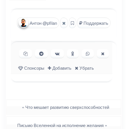
Антон @pfilan
Поддержать
Копировать ссылку
Поделиться в Telegram
Поделиться ВКонтакте
Поделиться в
Поделиться в
Поделиться
Одноклассниках
WhatsApp
в X (Twitter)
Спонсоры
Добавить
Убрать
Навигация
«
Что мешает развитию сверхспособностей
Письмо Вселенной на исполнение желания
»