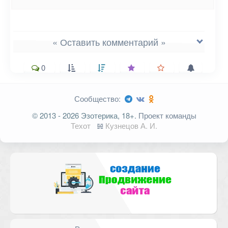
« Оставить комментарий »
0
Сообщество:
Ваш адрес email не будет
© 2013 - 2026 Эзотерика, 18+.
Проект команды
опубликован.
Обязательные поля
Техот
𝌴
Кузнецов А. И.
помечены
*
Комментарий