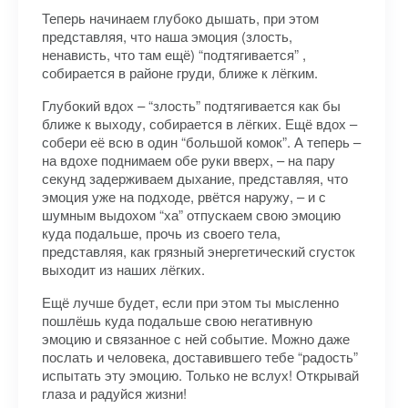
Теперь начинаем глубоко дышать, при этом
представляя, что наша эмоция (злость,
ненависть, что там ещё) “подтягивается” ,
собирается в районе груди, ближе к лёгким.
Глубокий вдох – “злость” подтягивается как бы
ближе к выходу, собирается в лёгких. Ещё вдох –
собери её всю в один “большой комок”. А теперь –
на вдохе поднимаем обе руки вверх, – на пару
секунд задерживаем дыхание, представляя, что
эмоция уже на подходе, рвётся наружу, – и с
шумным выдохом “ха” отпускаем свою эмоцию
куда подальше, прочь из своего тела,
представляя, как грязный энергетический сгусток
выходит из наших лёгких.
Ещё лучше будет, если при этом ты мысленно
пошлёшь куда подальше свою негативную
эмоцию и связанное с ней событие. Можно даже
послать и человека, доставившего тебе “радость”
испытать эту эмоцию. Только не вслух! Открывай
глаза и радуйся жизни!