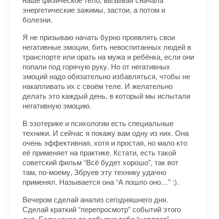
энергетические зажимы, застои, а потом и
болезни.
Я не призываю начать бурно проявлять свои
негативные эмоции, бить невоспитанных людей в
транспорте или орать на мужа и ребёнка, если они
попали под горячую руку. Но от негативных
эмоций надо обязательно избавляться, чтобы не
накапливать их с своём теле. И желательно
делать это каждый день, в который мы испытали
негативную эмоцию.
В эзотерике и психологии есть специальные
техники. И сейчас я покажу вам одну из них. Она
очень эффективная, хотя и простая, но мало кто
её применяет на практике. Кстати, есть такой
советский фильм “Всё будет хорошо”, так вот
там, по-моему, Збруев эту технику удачно
применял. Называется она “А пошло оно…” :).
Вечером сделай анализ сегодняшнего дня.
Сделай краткий “перепросмотр” событий этого
дня. Если какое-то событие тебя “цепляет”,