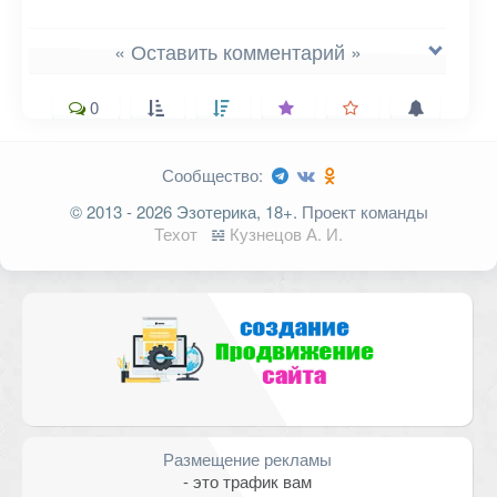
« Оставить комментарий »
0
Сообщество:
Ваш адрес email не будет
© 2013 - 2026 Эзотерика, 18+.
Проект команды
опубликован.
Обязательные поля
Техот
𝌴
Кузнецов А. И.
помечены
*
Комментарий
Размещение рекламы
- это трафик вам