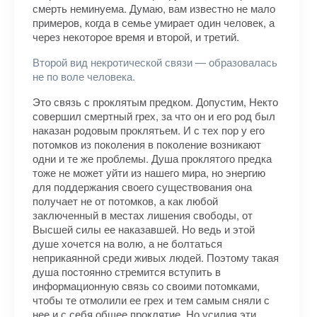
смерть неминуема. Думаю, вам известно не мало
примеров, когда в семье умирает один человек, а
через некоторое время и второй, и третий.
Второй вид некротической связи — образовалась
не по воле человека.
Это связь с проклятым предком. Допустим, Некто
совершил смертный грех, за что он и его род был
наказан родовым проклятьем. И с тех пор у его
потомков из поколения в поколение возникают
одни и те же проблемы. Душа проклятого предка
тоже не может уйти из нашего мира, но энергию
для поддержания своего существования она
получает не от потомков, а как любой
заключенный в местах лишения свободы, от
Высшей силы ее наказавшей. Но ведь и этой
душе хочется на волю, а не болтаться
неприкаянной среди живых людей. Поэтому такая
душа постоянно стремится вступить в
информационную связь со своими потомками,
чтобы те отмолили ее грех и тем самым сняли с
нее и с себя общее проклятие. Но усилия эти