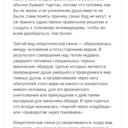
обычно бывают тщетны, потому что потомки, как
бы их жизнь и не упокоенная душа вместе не
были, сами понять причину своих бед не могут, а
уж принять единственно правильное решение и
сходить к толковому ясновидящему, чтобы во
всем разобраться, тем более.
Третий вид некротической связи — образовалась
между человеком и потусторонним миром. В
результате совершения над телом недавно
умершего человека специальных черных
магических обрядов. Целью которых является
превращение души умершего в проводника в мир
темных духов, и натравливание через него
обитателей этого мира на какого-то конкретного
живого человека, для его физического
уничтожения или принуждения к действиям
выгодным для заказчика обряда. В просторечье
это всегда называлась «порчей через кладбище»
или «приворотом через покойника».
Некротические связи устанавливаются, когда вам
под дверь или даже в пищу подсыпают землю с