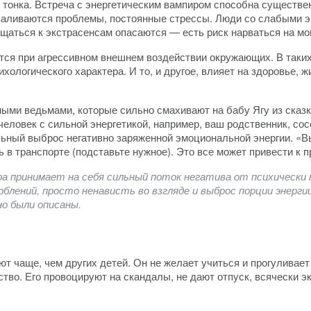
 тонка. Встреча с энергетическим вампиром способна существе
аливаются проблемы, постоянные стрессы. Люди со слабыми э
щаться к экстрасенсам опасаются — есть риск нарваться на м
тся при агрессивном внешнем воздействии окружающих. В таких
ихологического характера. И то, и другое, влияет на здоровье, 
ными ведьмами, которые сильно смахивают на бабу Ягу из сказ
еловек с сильной энергетикой, например, ваш родственник, со
ильный выброс негативно заряженной эмоциональной энергии. «
 в транспорте (подставьте нужное). Это все может привести к 
ра принимает на себя сильный поток негатива от психически 
рблений, просто ненависть во взгляде и выброс порции энерг
о были описаны.
т чаще, чем других детей. Он не желает учиться и прогуливает 
ство. Его провоцируют на скандалы, не дают отпуск, всячески 