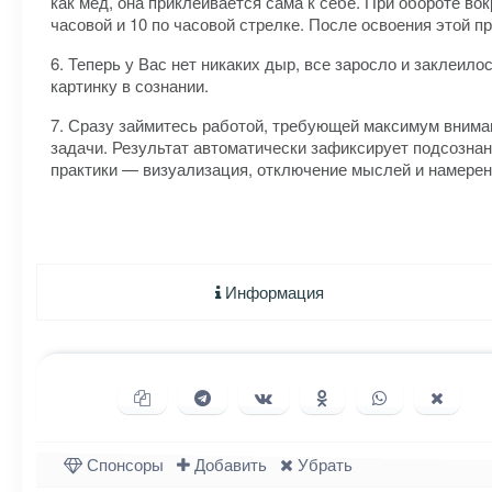
как мед, она приклеивается сама к себе. При обороте во
часовой и 10 по часовой стрелке. После освоения этой п
6. Теперь у Вас нет никаких дыр, все заросло и заклеил
картинку в сознании.
7. Сразу займитесь работой, требующей максимум вниман
задачи. Результат автоматически зафиксирует подсознан
практики — визуализация, отключение мыслей и намерен
Информация
Копировать ссылку
Поделиться в Telegram
Поделиться ВКонтакте
Поделиться в Однок
Поделиться в
Подели
Спонсоры
Добавить
Убрать