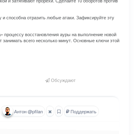
кой и затягивают прорехи. Сделайте 10 оборотов против
му и способна отразить любые атаки. Зафиксируйте эту
а» процессу восстановления ауры на выполнение новой
т занимать всего несколько минут. Основные ключи этой
Обсуждают
Антон @pfilan
Поддержать