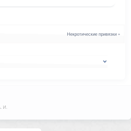
Некротические привязки
»
. И.