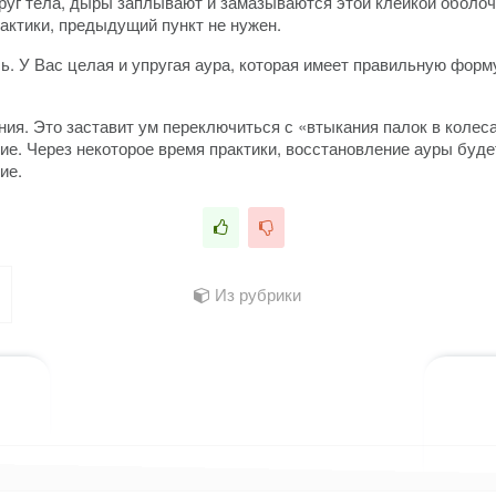
круг тела, дыры заплывают и замазываются этой клейкой оболоч
рактики, предыдущий пункт не нужен.
ось. У Вас целая и упругая аура, которая имеет правильную фор
ия. Это заставит ум переключиться с «втыкания палок в колес
ие. Через некоторое время практики, восстановление ауры буде
ие.
Из рубрики
лассниках
 WhatsApp
ться в X (Twitter)