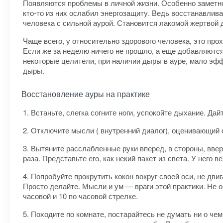
Появляются проблемы в личной жизни. Особенно заметно
кто-то из них ослабил энергозащиту. Ведь восстанавлива
человека с сильной аурой. Становится лакомой жертвой 
Чаще всего, у относительно здорового человека, это про
Если же за неделю ничего не прошло, а еще добавляются 
некоторые целители, при наличии дыры в ауре, мало эфф
дыры.
Восстановление ауры на практике
1. Встаньте, слегка согните ноги, успокойте дыхание. Да
2. Отключите мысли ( внутренний диалог), оценивающий
3. Вытяните расслабленные руки вперед, в стороны, ввер
раза. Представьте его, как некий пакет из света. У него 
4. Попробуйте прокрутить кокон вокруг своей оси, не дви
Просто делайте. Мысли и ум — враги этой практики. Не 
часовой и 10 по часовой стрелке.
5. Походите по комнате, постарайтесь не думать ни о чем