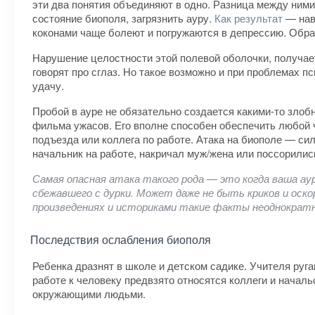
эти два понятия объединяют в одно. Разница между ними
состояние биополя, загрязнить ауру.
Как результат
— нав
коконами чаще болеют и погружаются в депрессию. Обра
Нарушение целостности этой полевой оболочки, получае
говорят про сглаз. Но такое возможно и при проблемах пс
удачу.
Пробой в ауре не обязательно создается какими-то злоб
фильма ужасов. Его вполне способен обеспечить любой ч
подъезда или коллега по работе. Атака на биополе — с
начальник на работе, накричал муж/жена или поссорились
Самая опасная атака такого рода — это когда ваша ау
сбежавшего с дурки. Может даже не быть криков и оско
произведениях и историками такие факты неоднократн
Последствия ослабления биополя
Ребенка дразнят в школе и детском садике. Учителя ругаю
работе к человеку предвзято относятся коллеги и началь
окружающими людьми.