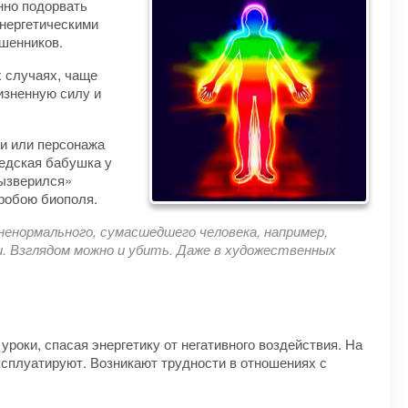
нно подорвать
нергетическими
ошенников.
 случаях, чаще
жизненную силу и
ки или персонажа
седская бабушка у
Вызверился»
пробою биополя.
ненормального, сумасшедшего человека, например,
ии. Взглядом можно и убить. Даже в художественных
уроки, спасая энергетику от негативного воздействия. На
эксплуатируют. Возникают трудности в отношениях с