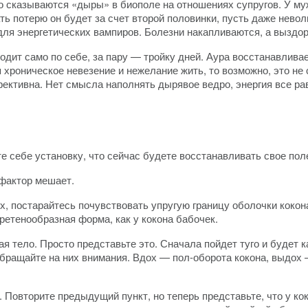
 сказываются «дыры» в биополе на отношениях супругов. У муж
ть потерю он будет за счет второй половинки, пусть даже нево
для энергетических вампиров. Болезни накапливаются, а выздор
ходит само по себе, за пару — тройку дней. Аура восстанавлив
хроническое невезение и нежелание жить, то возможно, это не с
ективна. Нет смысла наполнять дырявое ведро, энергия все ра
йте себе установку, что сейчас будете восстанавливать свое пол
 фактор мешает.
х, постарайтесь почувствовать упругую границу оболочки кокона
веретенообразная форма, как у кокона бабочек.
гая тело. Просто представьте это. Сначала пойдет туго и будет к
обращайте на них внимания. Вдох — пол-оборота кокона, выдох
. Повторите предыдущий пункт, но теперь представьте, что у ко