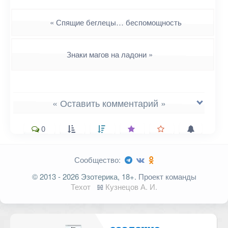
Навигация
«
Спящие беглецы… беспомощность
Знаки магов на ладони
»
« Оставить комментарий »
0
Сообщество:
Ваш адрес email не будет
© 2013 - 2026 Эзотерика, 18+.
Проект команды
опубликован.
Обязательные поля
Техот
𝌴
Кузнецов А. И.
помечены
*
Комментарий