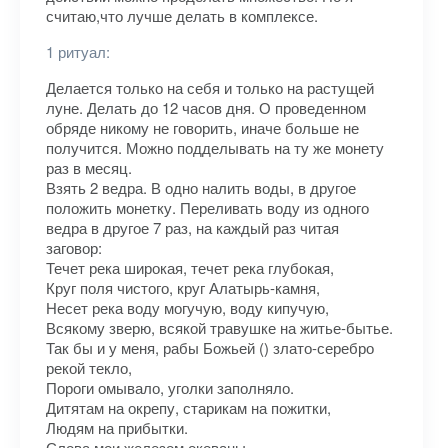
считаю,что лучше делать в комплексе.
1 ритуал:
Делается только на себя и только на растущей
луне. Делать до 12 часов дня. О проведенном
обряде никому не говорить, иначе больше не
получится. Можно подделывать на ту же монету
раз в месяц.
Взять 2 ведра. В одно налить воды, в другое
положить монетку. Переливать воду из одного
ведра в другое 7 раз, на каждый раз читая
заговор:
Течет река широкая, течет река глубокая,
Круг поля чистого, круг Алатырь-камня,
Несет река воду могучую, воду кипучую,
Всякому зверю, всякой травушке на житье-бытье.
Так бы и у меня, рабы Божьей () злато-серебро
рекой текло,
Пороги омывало, уголки заполняло.
Дитятам на окрепу, старикам на пожитки,
Людям на прибытки.
Слова мои железом окованы,