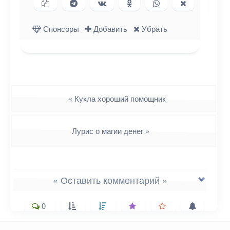
Копировать ссылку
Поделиться в Telegram
Поделиться ВКонтакте
Поделиться в
Поделиться в
Поделиться
Одноклассниках
WhatsApp
в X (Twitter)
Спонсоры
Добавить
Убрать
Навигация
«
Кукла хороший помощник
Лурис о магии денег
»
« Оставить комментарий »
0