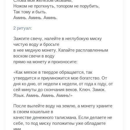
Ножом не проткнуть, топором не порубить,
Так тому и быть.
Аминь. Аминь. Аминь.
2 ритуал:
Зажгите свечу, налейте в неглубокую миску
чистую воду и бросьте
в нее медную монету. Капайте расплавленным
воском свечи в воду
прямо на монету и произносите:
«Как мягкое в твердое обращается, так
утвердится и приумножится мое богатство. От
дня ко дню, от недели к недели, от года к году, от
сей минуты до скончания веков. Ключ. Замок.
Язык. Аминь. Аминь. Аминь!»
После вылейте воду на землю, а монету храните
в своем кошельке в
качестве денежного талисмана. Если делаете не
себе, то под миску положитеы уже обладаете
ими.