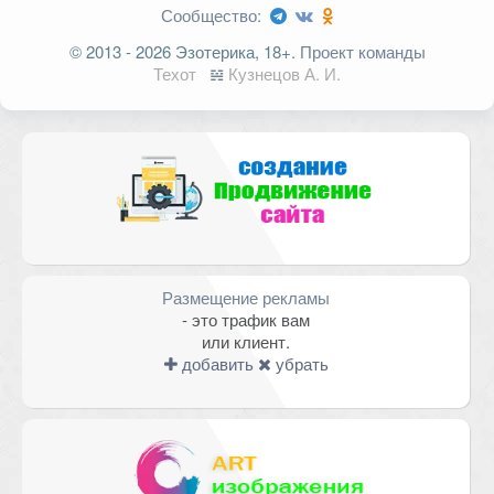
Сообщество:
Ваш адрес email не будет
© 2013 - 2026 Эзотерика, 18+.
Проект команды
опубликован.
Обязательные поля
Техот
𝌴
Кузнецов А. И.
помечены
*
Комментарий
Размещение рекламы
- это трафик вам
или клиент.
добавить
убрать
Имя
*
Email
*