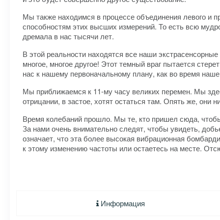
Мы также находимся в процессе объединения левого и пр
способностям этих высших измерений. То есть всю мудро
дремала в нас тысячи лет.
В этой реальности находятся все наши экстрасенсорные 
многое, многое другое! Этот темный враг пытается стер
нас к нашему первоначальному плану, как во время наше
Мы приближаемся к 11-му часу великих перемен. Мы здес
отрицании, в застое, хотят остаться там. Опять же, они 
Время колебаний прошло. Мы те, кто пришел сюда, чтобы
За нами очень внимательно следят, чтобы увидеть, добье
означает, что эта более высокая вибрационная бомбарди
к этому изменению частоты или остаетесь на месте. Отс
Информация