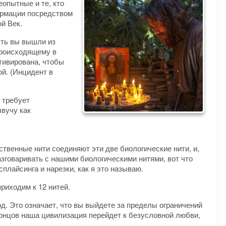
еопытные и те, кто
формации посредством
й Век.
сть вы вышли из
происходящему в
тивирована, чтобы
ой. (Инцидент в
 требует
вучу как
твенные нити соединяют эти две биологические нити, и,
азговаривать с нашими биологическими нитями, вот что
лайсинга и нарезки, как я это называю.
риходим к 12 нитей.
од. Это означает, что вы выйдете за пределы ограничений
 концов наша цивилизация перейдет к безусловной любви,