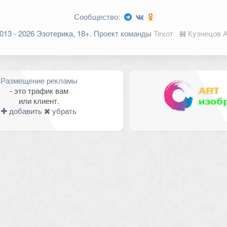
Сообщество:
ельные поля помечены
*
013 - 2026 Эзотерика, 18+.
Проект команды
Техот
𝌴
Кузнецов А
Размещение рекламы
- это трафик вам
или клиент.
добавить
убрать
Email
*