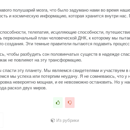
авого полушарий мозга, что было задумано нами во время наше
сть и космическую информацию, которая хранится внутри нас. 
способности, телепатия, исцеляющие способности, путешествия
еть первоначальный план человеческой ДНК, к которому мы пыт
го создания. Эти темные правители пытаются подавить процесс
ь, чтобы разбудить сон половинчатых существ в надежде спасти
никак не повлияют на эту трансформацию.
 спасти эту планету. Мы являемся свидетелями и участвуем в 
мся мы успеха или потерпим неудачу. Я не сомневаюсь, что у н
ровка невероятно мощная, и ее невозможно остановить. Но у на
юда раскол двух миров.
Из рубрики