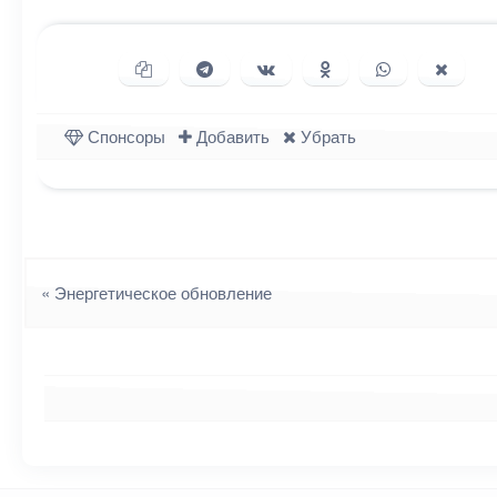
Копировать ссылку
Поделиться в Telegram
Поделиться ВКонтакте
Поделиться в Однок
Поделиться в
Подели
Спонсоры
Добавить
Убрать
Навигация
«
Энергетическое обновление