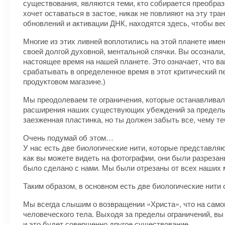
существования, являются теми, кто собирается преобраз
хочет оставаться в застое, никак не повлияют на эту тр
обновлений и активации ДНК, находятся здесь, чтобы вес
Многие из этих ливней воплотились на этой планете имен
своей долгой духовной, ментальной спячки. Вы осознали
настоящее время на нашей планете. Это означает, что в
срабатывать в определенное время в этот критический пе
продуктовом магазине.)
Мы преодолеваем те ограничения, которые останавливал
расширения наших существующих убеждений за пределы 
заезженная пластинка, но ты должен забыть все, чему те
Очень подумай об этом…
У нас есть две биологические нити, которые представля
как вы можете видеть на фотографии, они были разрезаны
было сделано с нами. Мы были отрезаны от всех наших м
Таким образом, в основном есть две биологические нити 
Мы всегда слышим о возвращении «Христа», что на самом 
человеческого тела. Выходя за пределы ограничений, вы
и это будет совершенно другое существование.