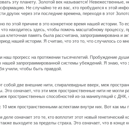
овать эту планету. Золотой век называется! Невежественные, н
ансформацию. Не случайно те из вас, кто пробудился к этой ин
ти других через эти последние времена, переходя в этот Золото
но по этой причине в это конкретное время нашей истории. То е
, что находитесь здесь, чтобы помочь масштабному процессу, 
аша клеточная память была рассчитана, запрограммирована и ак
риод нашей истории. Я считаю, что это то, что случилось со мн
и наш прогресс на протяжении тысячелетий. Пробуждение души
нашей запрограммированной системы убеждений. Я знаю, что з
бя учили, чтобы быть правдой.
ют собой две внешние нити, спиралевидные вверх, меж пространс
. Это означает, что эти меж пространственные нити не могли р
еж пространственных способностей из-за манипуляций с ДНК, сп
с 10 меж пространственными аспектами внутри них. Вот как мы п
деле означает это те, кто воплотит этот новый генетический к
 также выходите за пределы страха. Это означает, что в конце