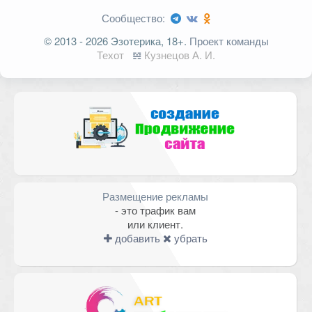
Сообщество:
Ваш адрес email не будет
© 2013 - 2026 Эзотерика, 18+.
Проект команды
опубликован.
Обязательные поля
Техот
𝌴
Кузнецов А. И.
помечены
*
Комментарий
Размещение рекламы
- это трафик вам
или клиент.
добавить
убрать
Имя
*
Email
*