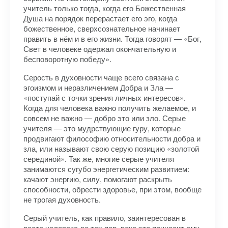
учитель только тогда, когда его Божественная
Душа на порядок перерастает его эго, когда
божественное, сверхсознательное начинает
править в нём и в его жизни. Тогда говорят — «Бог,
Свет в человеке одержал окончательную и
бесповоротную победу».
Серость в духовности чаще всего связана с
эгоизмом и неразличением Добра и Зла —
«поступай с точки зрения личных интересов».
Когда для человека важно получить желаемое, и
совсем не важно — добро это или зло. Серые
учителя — это мудрствующие гуру, которые
продвигают философию относительности добра и
зла, или называют свою серую позицию «золотой
серединой». Так же, многие серые учителя
занимаются сугубо энергетическим развитием:
качают энергию, силу, помогают раскрыть
способности, обрести здоровье, при этом, вообще
не трогая духовность.
Серый учитель, как правило, заинтересован в
росте человека до тех пор, пока это приносит ему