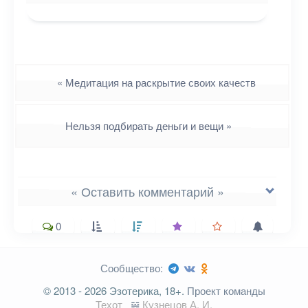
Навигация
«
Медитация на раскрытие своих качеств
Нельзя подбирать деньги и вещи
»
« Оставить комментарий »
0
Сообщество:
Ваш адрес email не будет
© 2013 - 2026 Эзотерика, 18+.
Проект команды
опубликован.
Обязательные поля
Техот
𝌴
Кузнецов А. И.