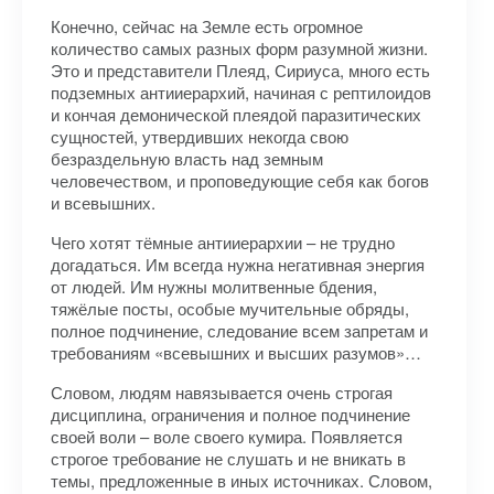
Конечно, сейчас на Земле есть огромное
количество самых разных форм разумной жизни.
Это и представители Плеяд, Сириуса, много есть
подземных антииерархий, начиная с рептилоидов
и кончая демонической плеядой паразитических
сущностей, утвердивших некогда свою
безраздельную власть над земным
человечеством, и проповедующие себя как богов
и всевышних.
Чего хотят тёмные антииерархии – не трудно
догадаться. Им всегда нужна негативная энергия
от людей. Им нужны молитвенные бдения,
тяжёлые посты, особые мучительные обряды,
полное подчинение, следование всем запретам и
требованиям «всевышних и высших разумов»…
Словом, людям навязывается очень строгая
дисциплина, ограничения и полное подчинение
своей воли – воле своего кумира. Появляется
строгое требование не слушать и не вникать в
темы, предложенные в иных источниках. Словом,