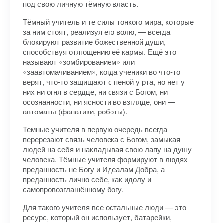
под свою личную тёмную власть.
Тёмный учитель и те силы тонкого мира, которые
за ним стоят, реализуя его волю, — всегда
блокируют развитие божественной души,
способствуя отягощению её кармы. Ещё это
называют «зомбированием» или
«заавтомачиванием», когда ученики во что-то
верят, что-то защищают с пеной у рта, но нет у
них ни огня в сердце, ни связи с Богом, ни
осознанности, ни ясности во взгляде, они —
автоматы (фанатики, роботы).
Темные учителя в первую очередь всегда
перерезают связь человека с Богом, замыкая
людей на себя и накладывая свою лапу на душу
человека. Тёмные учителя формируют в людях
преданность не Богу и Идеалам Добра, а
преданность лично себе, как идолу и
самопровозглашённому богу.
Для такого учителя все остальные люди — это
ресурс, который он использует, батарейки,