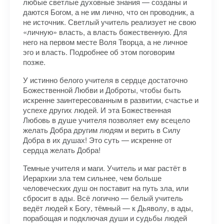
любые светлые духовные знания — созданы и
даются Богом, а не им лично, что он проводник, а
не источник. Светлый учитель реализует не свою
«личную» власть, а власть божественную. Для
него на первом месте Воля Творца, а не личное
эго и власть. Подробнее об этом поговорим
позже.
У истинно белого учителя в сердце достаточно
Божественной Любви и Доброты, чтобы быть
искренне заинтересованным в развитии, счастье и
успехе других людей. И эта Божественная
Любовь в душе учителя позволяет ему всецело
желать Добра другим людям и верить в Силу
Добра в их душах! Это суть — искренне от
сердца желать Добра!
Темные учителя и маги. Учитель и маг растёт в
Иерархии зла тем сильнее, чем больше
человеческих душ он поставит на путь зла, или
сбросит в ады. Всё логично — белый учитель
ведёт людей к Богу, тёмный — к Дьяволу, в ады,
порабощая и подключая души и судьбы людей