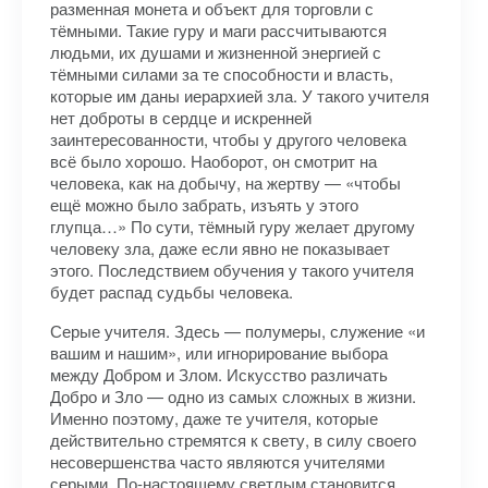
разменная монета и объект для торговли с
тёмными. Такие гуру и маги рассчитываются
людьми, их душами и жизненной энергией с
тёмными силами за те способности и власть,
которые им даны иерархией зла. У такого учителя
нет доброты в сердце и искренней
заинтересованности, чтобы у другого человека
всё было хорошо. Наоборот, он смотрит на
человека, как на добычу, на жертву — «чтобы
ещё можно было забрать, изъять у этого
глупца…» По сути, тёмный гуру желает другому
человеку зла, даже если явно не показывает
этого. Последствием обучения у такого учителя
будет распад судьбы человека.
Серые учителя. Здесь — полумеры, служение «и
вашим и нашим», или игнорирование выбора
между Добром и Злом. Искусство различать
Добро и Зло — одно из самых сложных в жизни.
Именно поэтому, даже те учителя, которые
действительно стремятся к свету, в силу своего
несовершенства часто являются учителями
серыми. По-настоящему светлым становится