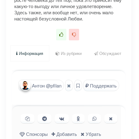
какую-то выгоду или личное удовлетворение.
Здесь также, или вообще нет, или очень мало
настоящей безусловной Любви.
Информация
Из рубрики
Обсуждают
Антон @pfilan
Поддержать
Копировать ссылку
Поделиться в Telegram
Поделиться ВКонтакте
Поделиться в
Поделиться в
Поделиться
Одноклассниках
WhatsApp
в X (Twitter)
Спонсоры
Добавить
Убрать