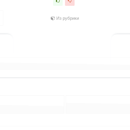
Из рубрики
лассниках
 WhatsApp
ться в X (Twitter)