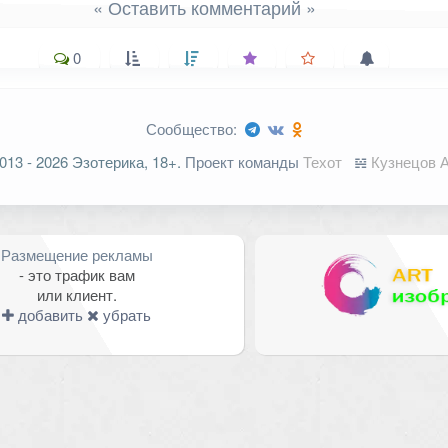
« Оставить комментарий »
0
Сообщество:
ельные поля помечены
*
013 - 2026 Эзотерика, 18+.
Проект команды
Техот
𝌴
Кузнецов А
Размещение рекламы
- это трафик вам
или клиент.
добавить
убрать
Email
*