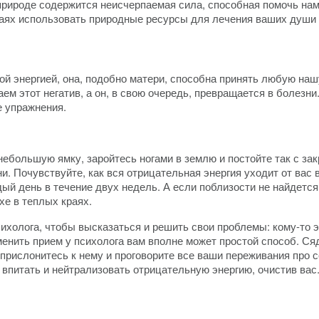
 природе содержится неисчерпаемая сила, способная помочь на
учаях использовать природные ресурсы для лечения ваших души 
й энергией, она, подобно матери, способна принять любую наш
ем этот негатив, а он, в свою очередь, превращается в болезни
е упражнения.
 небольшую ямку, заройтесь ногами в землю и постойте так с за
ни. Почувствуйте, как вся отрицательная энергия уходит от вас 
дый день в течение двух недель. А если поблизости не найдетс
хе в теплых краях.
ихолога, чтобы высказаться и решить свои проблемы: кому-то эт
енить прием у психолога вам вполне может простой способ. Сяд
о прислонитесь к нему и проговорите все ваши переживания про 
 впитать и нейтрализовать отрицательную энергию, очистив вас