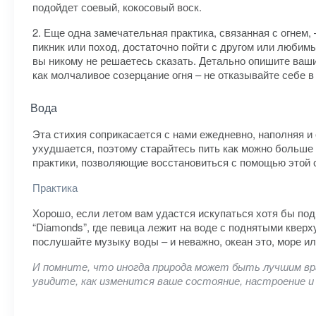
подойдет соевый, кокосовый воск.
2. Еще одна замечательная практика, связанная с огнем,
пикник или поход, достаточно пойти с другом или любим
вы никому не решаетесь сказать. Детально опишите ваши 
как молчаливое созерцание огня – не отказывайте себе в
Вода
Эта стихия соприкасается с нами ежедневно, наполняя и
ухудшается, поэтому старайтесь пить как можно больше 
практики, позволяющие восстановиться с помощью этой 
Практика
Хорошо, если летом вам удастся искупаться хотя бы под
“Diamonds”, где певица лежит на воде с поднятыми квер
послушайте музыку воды – и неважно, океан это, море и
И помните, что иногда природа может быть лучшим вра
увидите, как изменится ваше состояние, настроение и