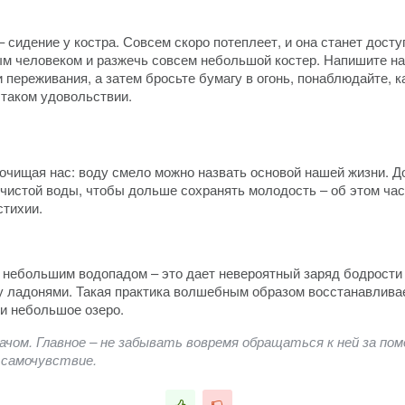
 – сидение у костра. Совсем скоро потеплеет, и она станет дос
ым человеком и разжечь совсем небольшой костер. Напишите на б
переживания, а затем бросьте бумагу в огонь, понаблюдайте, ка
 таком удовольствии.
 очищая нас: воду смело можно назвать основой нашей жизни. Д
чистой воды, чтобы дольше сохранять молодость – об этом час
стихии.
 небольшим водопадом – это дает невероятный заряд бодрости 
ху ладонями. Такая практика волшебным образом восстанавливае
ли небольшое озеро.
чом. Главное – не забывать вовремя обращаться к ней за пом
 самочувствие.