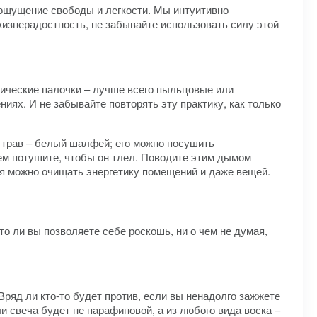
е ощущение свободы и легкости. Мы интуитивно
 жизнерадостность, не забывайте использовать силу этой
атические палочки – лучше всего пыльцовые или
иях. И не забывайте повторять эту практику, как только
 трав – белый шалфей; его можно посушить
тем потушите, чтобы он тлел. Поводите этим дымом
ея можно очищать энергетику помещений и даже вещей.
то ли вы позволяете себе роскошь, ни о чем не думая,
 Вряд ли кто-то будет против, если вы ненадолго зажжете
и свеча будет не парафиновой, а из любого вида воска –