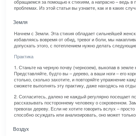
обращаемся за помощью к стихиям, а напрасно – ведь в
проблемах. Из этой статьи вы узнаете, как и в каких сл
Земля
Начнем с Земли. Эта стихия обладает сильнейшей женско
избавляясь вовремя от обид, тревог и боли, мы накаплива
допускать этого, с потеплением нужно делать следующи
Практика
1. Станьте на черную почву (чернозем), выкопав в земле
Представляйте, будто вы – дерево, а ваши ноги – его кор
столько, сколько захотите, и повторяйте упражнение каж
сможете выполнять эту практику, даже находясь на отды
2. Согласитесь, далеко не каждый регулярно посещает пс
рассказывать постороннему человеку о сокровенном. Зам
тревогах дереву. Если не хотите говорить вслух – прост
способно осуждать или анализировать, оно может только
Воздух