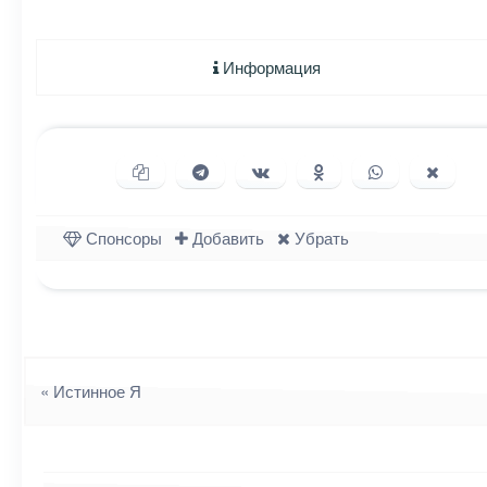
Информация
Копировать ссылку
Поделиться в Telegram
Поделиться ВКонтакте
Поделиться в Однок
Поделиться в
Подели
Спонсоры
Добавить
Убрать
Навигация
«
Истинное Я