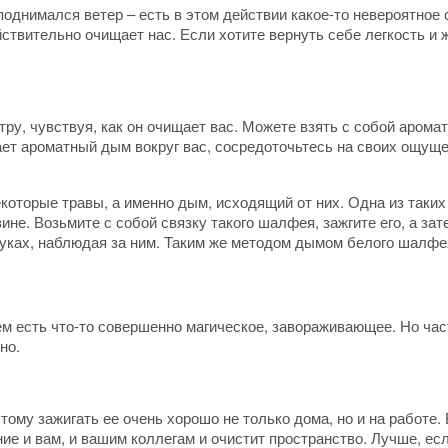
 поднимался ветер – есть в этом действии какое-то невероятно
йствительно очищает нас. Если хотите вернуть себе легкость и
тру, чувствуя, как он очищает вас. Можете взять с собой аром
ет ароматный дым вокруг вас, сосредоточьтесь на своих ощущен
которые травы, а именно дым, исходящий от них. Одна из таких
не. Возьмите с собой связку такого шалфея, зажгите его, а за
 руках, наблюдая за ним. Таким же методом дымом белого шалф
нем есть что-то совершенно магическое, завораживающее. Но час
но.
тому зажигать ее очень хорошо не только дома, но и на работе.
е и вам, и вашим коллегам и очистит пространство. Лучше, есл