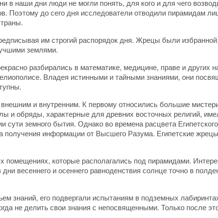
ни в наши дни люди не могли понять, для кого и для чего возво
ов. Поэтому до сего дня исследователи отводили пирамидам л
страны.
предписывая им строгий распорядок дня. Жрецы были избранной
лучшими землями.
екрасно разбирались в математике, медицине, праве и других н
лиополисе. Владея истинными и тайными знаниями, они посвящ
тупны.
 внешним и внутренним. К первому относились большие мистер
лы и обряды, характерные для древних восточных религий, име
и сути земного бытия. Однако во времена расцвета Египетског
а получения информации от Высшего Разума. Египетские жрецы
х помещениях, которые располагались под пирамидами. Интере
 дни весеннего и осеннего равноденствия солнце точно в полде
ем знаний, его подвергали испытаниям в подземных лабиринта
огда не делить свои знания с непосвященными. Только после эт