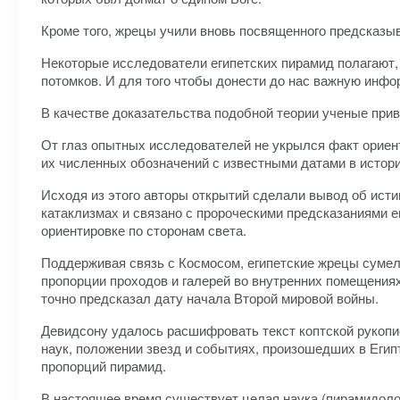
Кроме того, жрецы учили вновь посвященного предсказыв
Некоторые исследователи египетских пирамид полагают,
потомков. И для того чтобы донести до нас важную инф
В качестве доказательства подобной теории ученые прив
От глаз опытных исследователей не укрылся факт ориент
их численных обозначений с известными датами в истори
Исходя из этого авторы открытий сделали вывод об исти
катаклизмах и связано с пророческими предсказаниями е
ориентировке по сторонам света.
Поддерживая связь с Космосом, египетские жрецы сумел
пропорции проходов и галерей во внутренних помещения
точно предсказал дату начала Второй мировой войны.
Девидсону удалось расшифровать текст коптской рукоп
наук, положении звезд и событиях, произошедших в Егип
пропорций пирамид.
В настоящее время существует целая наука (пирамидолог