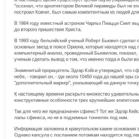
"осознал, что архитектором Великой пирамиды был не ег
построил Ковчег, был самым компетентным из людей для
В 1864 году известный астроном Чарльз Пиацци Смит вы
до второго пришествия Христа.
В 1993 году бельгийский ученый Роберт Бьювел сделал 
основных звезд в поясе Ориона, которые находятся над 
компьютерный анализ, проведенный Бьювелом, показал, чт
ученым сделать вывод о том, что именно тогда и были в
Знаменитый прорицатель Эдгар Кэйси утверждал, что сфи
небе, - говорил он, - где около 10450 года до нашей эры
"дополнительный маркер", указывающий на данную точку
К настоящему времени раскрыто множество удивительных
конструктивные особенности трех крупнейших египетски
Так для чего же предназначен сфинкс? Тот же Эдгар Ке
лапы сфинкса, но не в подземных тоннелях под ним.
Информация заложена в краеугольном камне основания эт
Однако капсула с посланием потомкам находится под лев