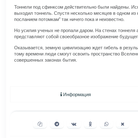
Тоннели под сфинксом действительно были найдены. Исп
выходил тоннель. Спустя несколько месяцев в одном из к
посланием потомкам" так ничего пока и неизвестно.
Но усилия ученых не пропали даром. На стенах тоннеля
представляют собой своеобразное изображение будущего
Оказывается, земную цивилизацию ждет гибель в резуль
тому времени люди смогут освоить пространство Вселенн
совершенных законах бытия.
Информация
Копировать ссылку
Поделиться в Telegram
Поделиться ВКонтакте
Поделиться в Однок
Поделиться в
Подели