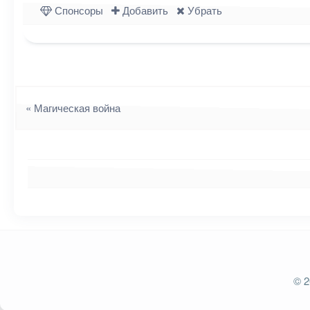
Спонсоры
Добавить
Убрать
Навигация
«
Магическая война
Ваш адрес email не будет опубликован.
Обязат
© 2
Комментарий