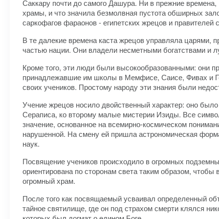
Саккару почти до самого Дашура. Ни в прежние времена, 
храмы, и что значила безмолвная пустота обширных зал
саркофагов фараонов - египетских жрецов и правителей 
В те далекие времена каста жрецов управляла царями, 
частью нации. Они владели несметными богатствами и 
Кроме того, эти люди были высокообразованными: они пр
принадлежавшие им школы в Мемфисе, Саисе, Фивах и Ге
своих учеников. Простому народу эти знания были недос
Учение жрецов носило двойственный характер: оно было
Сераписа, ко второму малые мистерии Изиды. Все симво
значение, основанное на всемирно-космическом понимани
нарушенной. На смену ей пришла астрономическая форм
наук.
Посвящение учеников происходило в огромных подземны
ориентирована по сторонам света таким образом, чтобы в
огромный храм.
После того как посвящаемый усваивал определенный объ
тайное святилище, где он под страхом смерти клялся ник
которых был догмат о едином Боге.