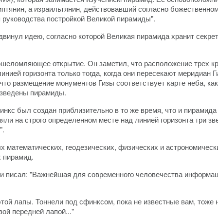
иптянин, а израильтянин, действовавший согласно божественном
 руководства постройкой Великой пирамиды".
двинул идею, согласно которой Великая пирамида хранит секре
ошеломляющее открытие. Он заметил, что расположение трех к
линией горизонта только тогда, когда они пересекают меридиан
о размещение монументов Гизы соответствует карте неба, как о
озведены пирамиды.
нкс был создан приблизительно в то же время, что и пирамида 
 сияли на строго определенном месте над линией горизонта три 
".
 математических, геодезических, физических и астрономическ
х пирамид.
йси писал: "Важнейшая для современного человечества информа
ой лапы. Тоннели под сфинксом, пока не известные вам, тоже 
ой передней лапой..."