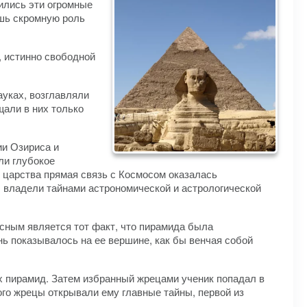
дились эти огромные
ишь скромную роль
, истинно свободной
ауках, возглавляли
али в них только
ии Озириса и
ли глубокое
о царства прямая связь с Космосом оказалась
 владели тайнами астрономической и астрологической
сным является тот факт, что пирамида была
нь показывалось на ее вершине, как бы венчая собой
х пирамид. Затем избранный жрецами ученик попадал в
ого жрецы открывали ему главные тайны, первой из