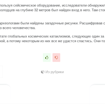
ользуя сейсмическое оборудование, исследователи обнаружили
олодцев на глубине 32 метров был найден вход в него. Там стоя
 археологами были найдены загадочные рисунки. Расшифровав с
 всего человечества.
тате глобальных космических катаклизмов, следующих один за 
ой, а потому некоторым из них все же удастся спастись. Они-то
Из рубрики
лассниках
 WhatsApp
ться в X (Twitter)