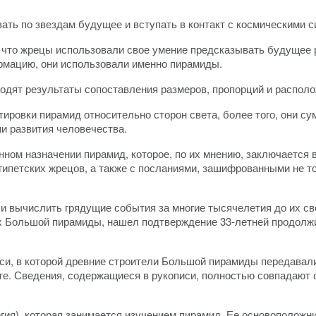
ать по звездам будущее и вступать в контакт с космическими с
 что жрецы использовали свое умение предсказывать будущее р
ормацию, они использовали именно пирамиды.
одят результаты сопоставления размеров, пропорций и располо
ировки пирамид относительно сторон света, более того, они с
и развития человечества.
нном назначении пирамид, которое, по их мнению, заключается
гипетских жрецов, а также с посланиями, зашифрованными не то
и вычислить грядущие события за многие тысячелетия до их св
х Большой пирамиды, нашел подтверждение 33-летней продолжи
иси, в которой древние строители Большой пирамиды передава
те. Сведения, содержащиеся в рукописи, полностью совпадают 
ия), которая занимается изучением пирамид. Ее основоположни