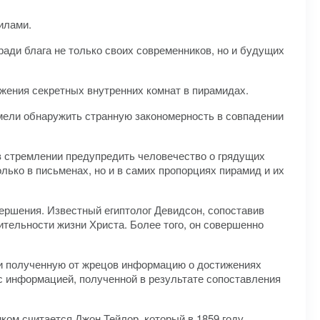
илами.
ади блага не только своих современников, но и будущих
жения секретных внутренних комнат в пирамидах.
умели обнаружить странную закономерность в совпадении
 в стремлении предупредить человечество о грядущих
лько в письменах, но и в самих пропорциях пирамид и их
ершения. Известный египтолог Девидсон, сопоставив
тельности жизни Христа. Более того, он совершенно
ли полученную от жрецов информацию о достижениях
с информацией, полученной в результате сопоставления
ком считается Джон Тейлор, который в 1859 году