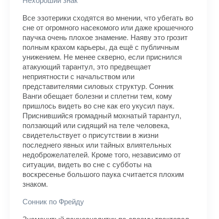
Все эзотерики сходятся во мнении, что убегать во
сне от огромного насекомого или даже крошечного
паучка очень плохое знамение. Наяву это грозит
полным крахом карьеры, да ещё с публичным
унижением. Не менее скверно, если приснился
атакующий тарантул, это предвещает
неприятности с начальством или
представителями силовых структур. Сонник
Ванги обещает болезни и сплетни тем, кому
пришлось видеть во сне как его укусил паук.
Приснившийся громадный мохнатый тарантул,
ползающий или сидящий на теле человека,
свидетельствует о присутствии в жизни
последнего явных или тайных влиятельных
недоброжелателей. Кроме того, независимо от
ситуации, видеть во сне с субботы на
воскресенье большого паука считается плохим
знаком.
Сонник по Фрейду
Знаменитый психоаналитик по-своему трактовал