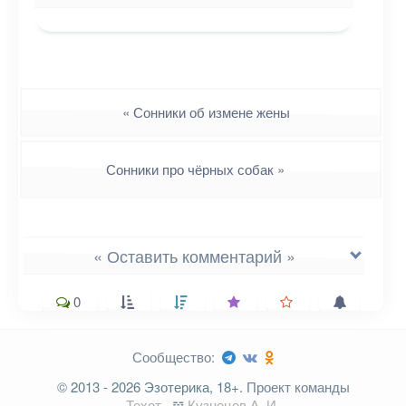
Навигация
«
Сонники об измене жены
Сонники про чёрных собак
»
« Оставить комментарий »
0
Сообщество:
Ваш адрес email не будет
© 2013 - 2026 Эзотерика, 18+.
Проект команды
опубликован.
Обязательные поля
Техот
𝌴
Кузнецов А. И.