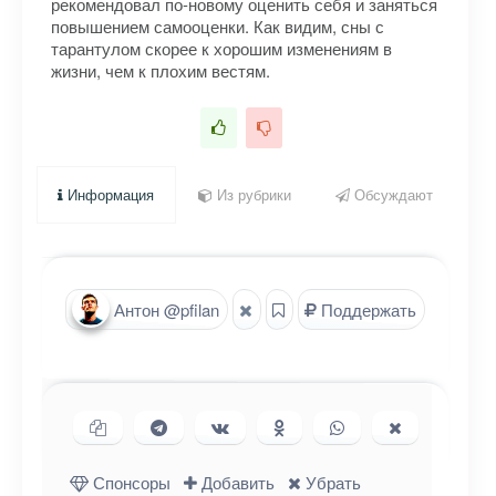
рекомендовал по-новому оценить себя и заняться
повышением самооценки. Как видим, сны с
тарантулом скорее к хорошим изменениям в
жизни, чем к плохим вестям.
Информация
Из рубрики
Обсуждают
Антон @pfilan
Поддержать
Копировать ссылку
Поделиться в Telegram
Поделиться ВКонтакте
Поделиться в
Поделиться в
Поделиться
Одноклассниках
WhatsApp
в X (Twitter)
Спонсоры
Добавить
Убрать