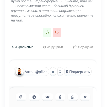
пути роста и трансформации. Знайте, что вы
— неотъемлемая часть большой духовной
паутины жизни, и что ваше исцеляющее
присутствие способно положительно повлиять
на мир.
Информация
Из рубрики
Обсуждают
Антон @pfilan
Поддержать
Копировать ссылку
Поделиться в Telegram
Поделиться ВКонтакте
Поделиться в
Поделиться в
Поделиться
Одноклассниках
WhatsApp
в X (Twitter)