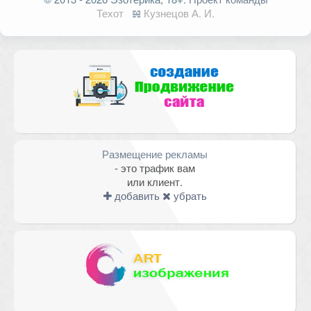
опубликован.
Обязательные поля
Техот
𝌴
Кузнецов А. И.
помечены
*
Комментарий
Размещение рекламы
- это трафик вам
или клиент.
добавить
убрать
Имя
*
Email
*