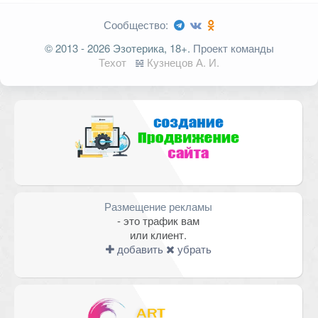
Сообщество:
Ваш адрес email не будет
© 2013 - 2026 Эзотерика, 18+.
Проект команды
опубликован.
Обязательные поля
Техот
𝌴
Кузнецов А. И.
помечены
*
Комментарий
Размещение рекламы
- это трафик вам
или клиент.
добавить
убрать
Имя
*