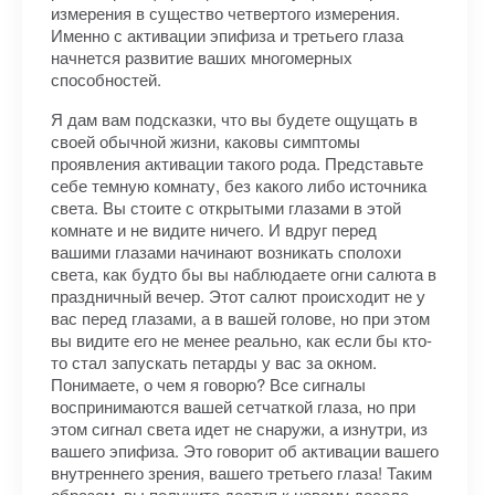
измерения в существо четвертого измерения.
Именно с активации эпифиза и третьего глаза
начнется развитие ваших многомерных
способностей.
Я дам вам подсказки, что вы будете ощущать в
своей обычной жизни, каковы симптомы
проявления активации такого рода. Представьте
себе темную комнату, без какого либо источника
света. Вы стоите с открытыми глазами в этой
комнате и не видите ничего. И вдруг перед
вашими глазами начинают возникать сполохи
света, как будто бы вы наблюдаете огни салюта в
праздничный вечер. Этот салют происходит не у
вас перед глазами, а в вашей голове, но при этом
вы видите его не менее реально, как если бы кто-
то стал запускать петарды у вас за окном.
Понимаете, о чем я говорю? Все сигналы
воспринимаются вашей сетчаткой глаза, но при
этом сигнал света идет не снаружи, а изнутри, из
вашего эпифиза. Это говорит об активации вашего
внутреннего зрения, вашего третьего глаза! Таким
образом, вы получите доступ к новому доселе