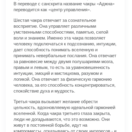
В переводе с санскрита название чакры «Аджна»
переводится как «центр управления».
Шестая чакра отвечает за сознательное
восприятие. Она управляет различными
умственными способностями, памятью, силой
воли и знанием. Именно эта чакра позволяет
человеку подключаться к подсознанию, интуиции,
дает способность понимать вселенную и
принимать невербальные послания. Она отвечает
за равновесие между двумя полушариями мозга,
правым и левым, то есть за уравновешенность
интуиции, эмоций и мистицизма, разумом и
логикой. Она отвечает за физическую гармонию
человека, за его способность концентрироваться,
спокойствие духа и мудрость.
Третья чакра вызывает желание обрести
цельность, вдохновляемую идеальной гармонией
вселенной. Когда чакра третьего глаза закрыта,
люди не догадываются, что это возможно. Они
живут в постоянной борьбе, идут на
компромиссы, отказываясь от своих интересов - и