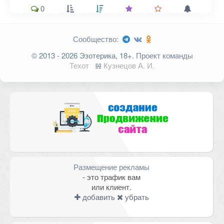
0
Сообщество:
Ваш адрес email не будет
© 2013 - 2026 Эзотерика, 18+.
Проект команды
опубликован.
Обязательные поля
Техот
𝌴
Кузнецов А. И.
помечены
*
Комментарий
Размещение рекламы
- это трафик вам
или клиент.
добавить
убрать
Имя
*