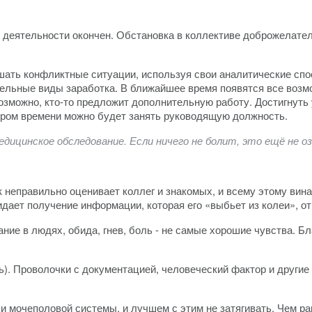
иод деятельности окончен. Обстановка в коллективе доброжелат
шать конфликтные ситуации, используя свои аналитические спо
ельные виды заработка. В ближайшее время появятся все возмо
зможно, кто-то предложит дополнительную работу. Достигнуть у
кором времени можно будет занять руководящую должность.
дицинское обследование. Если ничего не болит, это ещё не о
 неправильно оценивает коллег и знакомых, и всему этому вина 
идает получение информации, которая его «выбьет из колеи», о
ние в людях, обида, гнев, боль - не самые хорошие чувства. Б
ь). Проволочки с документацией, человеческий фактор и други
 и мочеполовой системы, и лучшем с этим не затягивать. Чем 