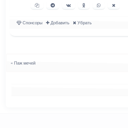
Копировать ссылку
Поделиться в Telegram
Поделиться ВКонтакте
Поделиться в Однок
Поделиться в
Подели
Спонсоры
Добавить
Убрать
Навигация
«
Паж мечей