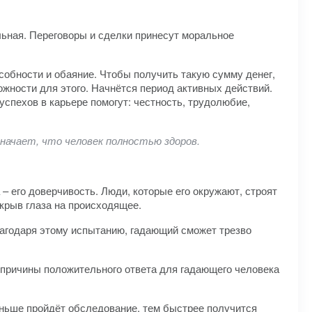
ельная. Переговоры и сделки принесут моральное
собности и обаяние. Чтобы получить такую сумму денег,
жности для этого. Начнётся период активных действий.
спехов в карьере помогут: честность, трудолюбие,
значает, что человек полностью здоров.
– его доверчивость. Люди, которые его окружают, строят
ткрыв глаза на происходящее.
лагодаря этому испытанию, гадающий сможет трезво
е причины положительного ответа для гадающего человека
раньше пройдёт обследование, тем быстрее получится