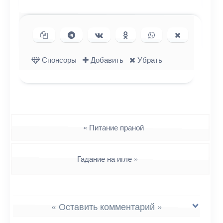
Копировать ссылку
Поделиться в Telegram
Поделиться ВКонтакте
Поделиться в
Поделиться в
Поделиться
Одноклассниках
WhatsApp
в X (Twitter)
Спонсоры
Добавить
Убрать
Навигация
«
Питание праной
Гадание на игле
»
« Оставить комментарий »