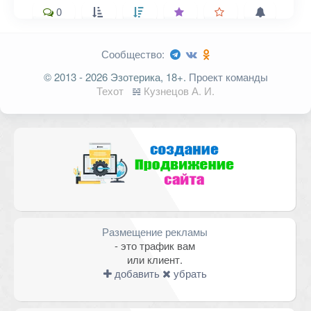
0
Сообщество:
Ваш адрес email не будет
© 2013 - 2026 Эзотерика, 18+.
Проект команды
опубликован.
Обязательные поля
Техот
𝌴
Кузнецов А. И.
помечены
*
Комментарий
Размещение рекламы
- это трафик вам
или клиент.
добавить
убрать
Имя
*