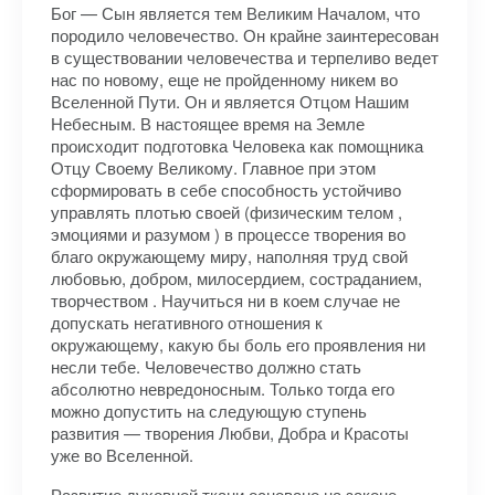
Бог — Сын является тем Великим Началом, что
породило человечество. Он крайне заинтересован
в существовании человечества и терпеливо ведет
нас по новому, еще не пройденному никем во
Вселенной Пути. Он и является Отцом Нашим
Небесным. В настоящее время на Земле
происходит подготовка Человека как помощника
Отцу Своему Великому. Главное при этом
сформировать в себе способность устойчиво
управлять плотью своей (физическим телом ,
эмоциями и разумом ) в процессе творения во
благо окружающему миру, наполняя труд свой
любовью, добром, милосердием, состраданием,
творчеством . Научиться ни в коем случае не
допускать негативного отношения к
окружающему, какую бы боль его проявления ни
несли тебе. Человечество должно стать
абсолютно невредоносным. Только тогда его
можно допустить на следующую ступень
развития — творения Любви, Добра и Красоты
уже во Вселенной.
Развитие духовной ткани основано на законе