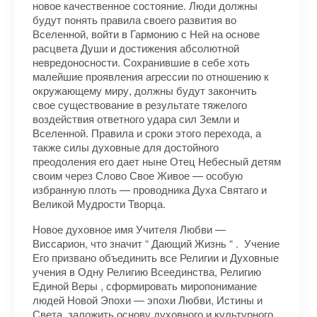
новое качественное состояние. Люди должны
будут понять правила своего развития во
Вселенной, войти в Гармонию с Ней на основе
расцвета Души и достижения абсолютной
невредоносности. Сохранившие в себе хоть
малейшие проявления агрессии по отношению к
окружающему миру, должны будут закончить
свое существование в результате тяжелого
воздействия ответного удара сил Земли и
Вселенной. Правила и сроки этого перехода, а
также силы духовные для достойного
преодоления его дает ныне Отец Небесный детям
своим через Слово Свое Живое — особую
избранную плоть — проводника Духа Святаго и
Великой Мудрости Творца.
Новое духовное имя Учителя Любви —
Виссарион, что значит “ Дающий Жизнь “ . Учение
Его призвано объединить все Религии и Духовные
учения в Одну Религию Всеединства, Религию
Единой Веры , сформировать миропонимание
людей Новой Эпохи — эпохи Любви, Истины и
Света, заложить основу духовного и культурного