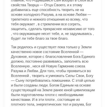
свойства Творца — Отца Своего, и к этому
добавилась еще способность творить не на
основе холодного Разума, а на основе Любви —
трепетного и нежного отношения ко всему, что
тебя окружает , в стремлении все согреть,
защитить, сделать прекраснее независимо от того
, что окружающее несет тебе, и, не задумываясь ,
будет ли тебе благо за твое благо.
Так родилось и существует пока только у Земли
качественно новое состояние Вселенной —
Духовное, которое с благословления Бога Единого
должно, постоянно развиваясь, заполнять всю
Вселенную , неся ей Новую Гармонию союза
Разума и Любви. Для того, чтобы проявиться во
Вселенной , творить и умножать Силы Свои, Богу
— Сыну потребовались помошники. С этой целью
и были созданы люди. Богом Единым на основе
существующей на Земле ранее юной цивилизации
были подготовлены плоти с необходимыми
качествами. И в эти плоти , состоящие из
плотного тела, энергетических тел и разума, Бог