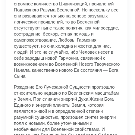
огромное количество Цивилизаций, проявлений
Подвижного Разума Вселенной. Но поскольку все
они развиваются только на основе разумных
логических проявлений, то во Вселенной
отсутствуют ныне такие понятия, как милосердие,
сострадание, бескорыстная помощь и
самопожертвование, Любовь. Гармония
существует, но она холодна и жестка для нас,
людей. И это не случайно, ибо Человек несет в
себе зародыш новой Гармонии, связанной с
возникновением во Вселенной Нового Творческого
Начала, качественно нового Ее состояния — Бога
Сына.
Рождение Его Лучезарной Сущности произошло
относительно недавно по Вселенским масштабам
у Земли. При слиянии энергий Духа Жизни Бога
Единого и энергий планеты Земля, которая
является живой и в определенной степени
разумной сущностью, произошел синтез энергии
поля с новыми, более утонченными и
необычными для Вселенной свойствами. И
главное, что Родившийся Сын вобрал в Себя все