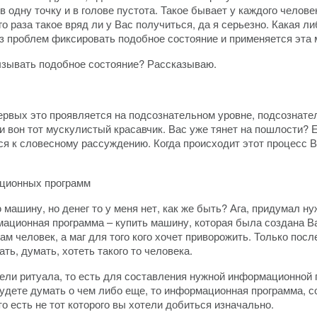
в одну точку и в голове пустота. Такое бывает у каждого челов
го раза такое вряд ли у Вас получиться, да я серьезно. Какая 
ез проблем фиксировать подобное состояние и применяется эта
вызывать подобное состояние? Рассказываю.
первых это проявляется на подсознательном уровне, подсознат
и вон тот мускулистый красавчик. Вас уже тянет на пошлости? Е
ся к словесному рассуждению. Когда происходит этот процесс В
ционных программ
ашину, но денег то у меня нет, как же быть? Ага, придумал нужно 
ормационная программа – купить машину, которая была создана 
ам человек, а маг для того кого хочет приворожить. Только пос
ать, думать, хотеть такого то человека.
ели ритуала, то есть для составления нужной информационной
удете думать о чем либо еще, то информационная программа, с
о есть не тот которого вы хотели добиться изначально.