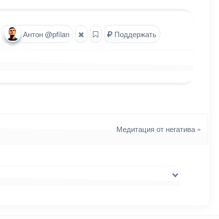
Антон @pfilan
Поддержать
Медитация от негатива
»