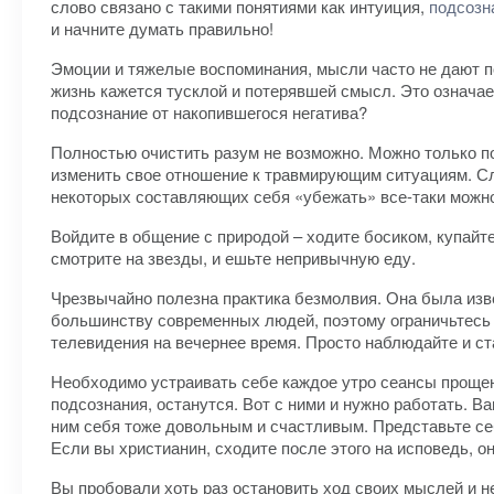
слово связано с такими понятиями как интуиция,
подсозн
и начните думать правильно!
Эмоции и тяжелые воспоминания, мысли часто не дают по
жизнь кажется тусклой и потерявшей смысл. Это означает
подсознание от накопившегося негатива?
Полностью очистить разум не возможно. Можно только п
изменить свое отношение к травмирующим ситуациям. Сл
некоторых составляющих себя «убежать» все-таки можн
Войдите в общение с природой – ходите босиком, купайт
смотрите на звезды, и ешьте непривычную еду.
Чрезвычайно полезна практика безмолвия. Она была изв
большинству современных людей, поэтому ограничьтесь ве
телевидения на вечернее время. Просто наблюдайте и ст
Необходимо устраивать себе каждое утро сеансы прощени
подсознания, останутся. Вот с ними и нужно работать. 
ним себя тоже довольным и счастливым. Представьте себе
Если вы христианин, сходите после этого на исповедь, он
Вы пробовали хоть раз остановить ход своих мыслей и н