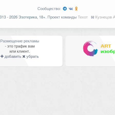
Сообщество:
ельные поля помечены
*
013 - 2026 Эзотерика, 18+.
Проект команды
Техот
𝌴
Кузнецов А
Размещение рекламы
- это трафик вам
или клиент.
добавить
убрать
Email
*