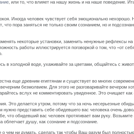
ание
, или то, что влияет на нашу жизнь и на наше поведение. Ит
коя. Иногда человек чувствует себя эмоционально нехорошо. Н
, что пора заняться не только своим сознанием, но и подсознан
оменять некоторые установки, заменить ненужные рефлексы на 
ожность работы иллюстрируется поговоркой о том, что «от себя
о.
есь в холодной воде, ухаживайте за цветами, общайтесь с жив
естна еще древним египтянам и существует во многих современ
черним безмолвием. Для этого не разговаривайте вечером хотя 
арайтесь вслух не комментировать увиденное. Это очищает как с
я. Это делается утром, потому что за ночь несерьезные обиды
Вам нужно представить себе обидевшего вас человека очень до
, что обидевший вас человек протягивает вам руку. Возьмите е
а облегчает душу, как сознание и подсознание.
е о чем ни думать, сделать так чтобы Ваш разум был полностью