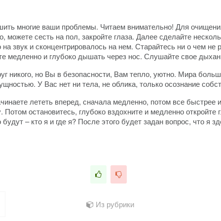
ить многие ваши проблемы. Читаем внимательно! Для очищения
о, можете сесть на пол, закройте глаза. Далее сделайте неско
на звук и сконцентрировалось на нем. Старайтесь ни о чем не р
те медленно и глубоко дышать через нос. Слушайте свое дыхан
руг никого, но Вы в безопасности, Вам тепло, уютно. Мира боль
щностью. У Вас нет ни тела, не облика, только осознание собст
ачинаете лететь вперед, сначала медленно, потом все быстрее 
Потом остановитесь, глубоко вздохните и медленно откройте гл
будут – кто я и где я? После этого будет задан вопрос, что я з
Из рубрики