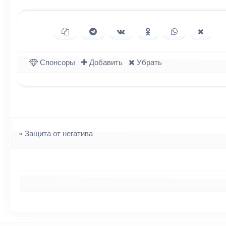
Копировать ссылку
Поделиться в Telegram
Поделиться ВКонтакте
Поделиться в Однок
Поделиться в
Подели
Спонсоры
Добавить
Убрать
Навигация
«
Защита от негатива