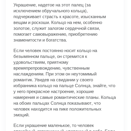
Украшение, надетое на этот палец (за
исключением обручального кольца),
подчеркивает страсть к красоте, изысканным
вещам и роскоши. Кольцо на нем, особенно
золотое, служит залогом сердечной связи,
помогает самовыражению, приобретению
знаменитости и богатства.
Если человек постоянно носит кольцо на
безымянном пальце, он стремится к
удовольствиям, приятному
времяпрепровождению, чувственным
наслаждениям. При этом он неутомимый
романтик. Увидев на свидании у своего
избранника кольцо на пальце Солнца, знайте, что
у него прекрасное настроение, хорошие
намерения и самые романтические планы. Кольца
на обоих пальцах Солнца показывают, что
человек находится на пике положительных
эмоций.
Если украшение маленькое, то человек
спокойный, гармоничный, уверенный в себе. Если