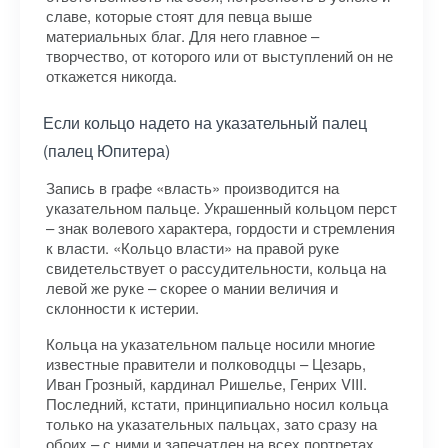
славе, которые стоят для певца выше
материальных благ. Для него главное –
творчество, от которого или от выступлений он не
откажется никогда.
Если кольцо надето на указательный палец
(палец Юпитера)
Запись в графе «власть» производится на
указательном пальце. Украшенный кольцом перст
– знак волевого характера, гордости и стремления
к власти. «Кольцо власти» на правой руке
свидетельствует о рассудительности, кольца на
левой же руке – скорее о мании величия и
склонности к истерии.
Кольца на указательном пальце носили многие
известные правители и полководцы – Цезарь,
Иван Грозный, кардинал Ришелье, Генрих VIII.
Последний, кстати, принципиально носил кольца
только на указательных пальцах, зато сразу на
обоих – с ними и запечатлен на всех портретах