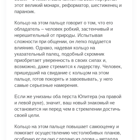
этот великий монарх, реформатор, шестиженец и
параноик.
Кольцо на этом пальце говорит о том, что его
обладатель – человек робкий, застенчивый и
нерешительный от природы. Испытывая
сложности при общении, он легко поддается
влиянию. Однако, надевая кольцо на
указательный палец, подобный скромник
приобретает уверенность в своих силах и,
возможно, даже стремится к лидерству. Человек,
пришедший на свидание с кольцом на этом
пальце, готов покорять и завоевывать, у него
самые серьезные намерения.
Если же унизаны оба перста Юпитера (на правой
и левой руке), значит, ваш новый знакомый не
остановится ни перед чем в стремлении достичь
своей цели.
Кольцо на этом пальце повышает самооценку и
помогает осуществлению честолюбивых планов,
особенно если оно сделано из олова – металла