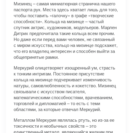
Мизинец – самая миниатюрная страничка нашего
паспорта рук. Места здесь хватает лишь для того,
чтобы поставить «галочку» в графе «творческие
способности». Кольца на мизинце – частый
спутник актрис, художников, модельеров. Марлен
Дитрих предпочитала такие кольца всем прочим.
Но даже если перед вами человек, не связанный
с миром искусства, кольцо на мизинце подскажет,
что его владелец интересен и способен выйти за
общепринятые рамки.
Меркурий олицетворяет изощренный ум, страсть
к тонким интригам. Постоянное присутствие
кольца на мизинце подчеркивает изменчивость
натуры, самовлюбленность и кокетство. Мизинец
связывали с искусством писателя,
математическими способностями, врачеванием,
торговлей и дипломатией – то есть с теми
областями, за которые отвечал Меркурий.
Металлом Меркурия являлась ртуть, но из-за ее
токсичности и необычных свойств – это
единственный металл, являющийся жидким при