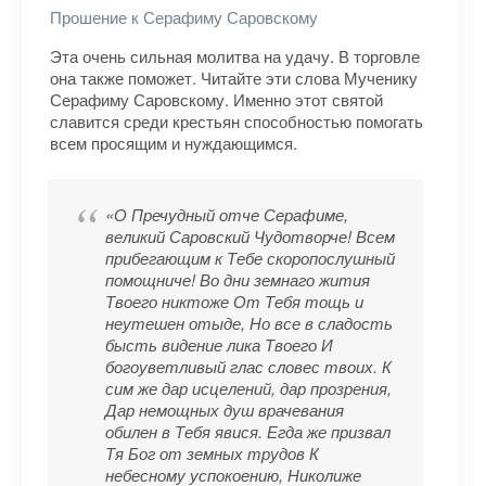
Прошение к Серафиму Саровскому
Эта очень сильная молитва на удачу. В торговле
она также поможет. Читайте эти слова Мученику
Серафиму Саровскому. Именно этот святой
славится среди крестьян способностью помогать
всем просящим и нуждающимся.
«О Пречудный отче Серафиме,
великий Саровский Чудотворче! Всем
прибегающим к Тебе скоропослушный
помощниче! Во дни земнаго жития
Твоего никтоже От Тебя тощь и
неутешен отыде, Но все в сладость
бысть видение лика Твоего И
богоуветливый глас словес твоих. К
сим же дар исцелений, дар прозрения,
Дар немощных душ врачевания
обилен в Тебя явися. Егда же призвал
Тя Бог от земных трудов К
небесному успокоению, Николиже