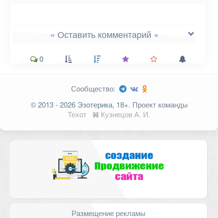
« Оставить комментарий »
0
Сообщество:
Ваш адрес email не будет
© 2013 - 2026 Эзотерика, 18+.
Проект команды
опубликован.
Обязательные поля
Техот
𝌴
Кузнецов А. И.
помечены
*
Комментарий
Размещение рекламы