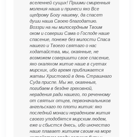
вселенней сущих! Приими смиренныя
моления наша и принеси яко Все
щедрому Богу нашему, да спасет
души наша Своею благодатию.
Воззри на ны милосердным Твоим
оком и соверши Сама о Господе наше
спасение, понеже без милости Спаса
нашего и Твоего святаго о нас
ходатайства, мы, окаянные, не
возможем совершити свое спасение,
яко окаляхом житие наше в суетах
мирских, ибо время приближается
жатвы Христовой в день Страшнаго
Суда приспе. Мы же, окаянныя,
погибаем в бездне греховной,
нерадения ради нашего, по реченному
от святых отцев, первоначальников
ангельскаго по плоти жития: яко
последний монаси нерадением жития
своего уподобятся мирским людем,
еже и сбыстся днесь, ибо иночество
наше плавает житием своим на море
житейстем среди великия бури и