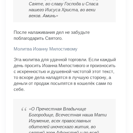
Святе, во славу Господа и Спаса
нашего Иисуса Христа, во веки
веков. Аминь»
После налаживания дел не забудьте
поблагодарить Святого.
Молитва Иоанну Милостивому
Эта молитва для удачной торговли. Если каждый
день просить Иоанна Милостивого и произносить
с искренностью и душевной чистотой этот текст,
то вскоре дела наладятся в лучшую сторону, а
деньги от продаж посыпятся в кошелёк сами по
себе.
«О Пречестная Владычице
Богородице, Всечестная наша Мати
Игумение, всех православных
обителей иноческаго жития, во
святей горе Афонстей и по всей