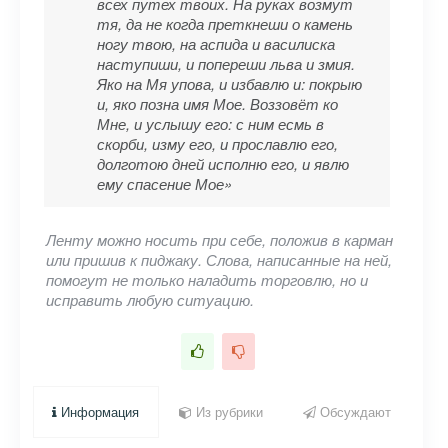
всех путех твоих. На руках возмут
тя, да не когда преткнеши о камень
ногу твою, на аспида и василиска
наступиши, и попереши льва и змия.
Яко на Мя упова, и избавлю и: покрыю
и, яко позна имя Мое. Воззовёт ко
Мне, и услышу его: с ним есмь в
скорби, изму его, и прославлю его,
долготою дней исполню его, и явлю
ему спасение Мое»
Ленту можно носить при себе, положив в карман
или пришив к пиджаку. Слова, написанные на ней,
помогут не только наладить торговлю, но и
исправить любую ситуацию.
Информация
Из рубрики
Обсуждают