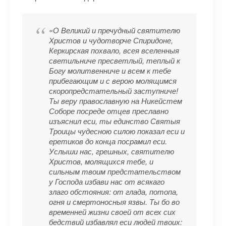
«О Великий и пречудный святителю
Христов и чудотворче Спиридоне,
Керкирская похвало, всея вселенныя
светильниче пресветлый, теплый к
Богу молитвенниче и всем к тебе
прибегающим и с верою молящимся
скоропредстательный заступниче!
Ты веру православную на Никейстем
Соборе посреде отцев преславно
изъяснил еси, ты единство Святыя
Троицы чудесною силою показал еси и
еретиков до конца посрамил еси.
Услыши нас, грешных, святителю
Христов, молящихся тебе, и
сильным твоим предстательством
у Господа избави нас от всякаго
злаго обстояния: от глада, потопа,
огня и смертоносныя язвы. Ты бо во
временней жизни своей от всех сих
бедствий избавлял еси людей твоих: