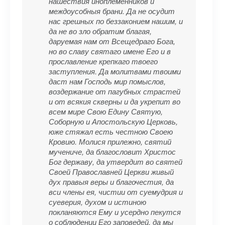
нашествия иноплеменников и
междоусобныя брани. Да не осудит
нас грешных по беззаконием нашим, и
да не во зло обратим благая,
даруемая нам от Всещедраго Бога,
но во славу святаго имене Его и в
прославление крепкаго твоего
заступления. Да молитвами твоими
даст нам Господь мир помыслов,
воздержание от пагубных страстей
и от всякия скверны и да укрепит во
всем мире Свою Едину Святую,
Соборную и Апостольскую Церковь,
юже стяжал есть честною Своею
Кровию. Молися прилежно, святий
мучениче, да благословит Христос
Бог державу, да утвердит во святей
Своей Православней Церкви живый
дух правыя веры и благочестия, да
вси члены ея, чистии от суемудрия и
суеверия, духом и истиною
покланяются Ему и усердно пекутся
о соблюдении Его заповедей, да мы