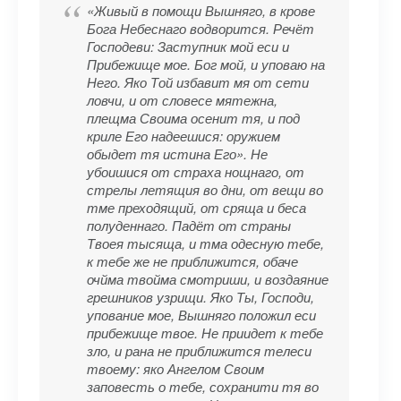
«Живый в помощи Вышняго, в крове
Бога Небеснаго водворится. Речёт
Господеви: Заступник мой еси и
Прибежище мое. Бог мой, и уповаю на
Него. Яко Той избавит мя от сети
ловчи, и от словесе мятежна,
плещма Своима осенит тя, и под
криле Его надеешися: оружием
обыдет тя истина Его». Не
убоишися от страха нощнаго, от
стрелы летящия во дни, от вещи во
тме преходящий, от сряща и беса
полуденнаго. Падёт от страны
Твоея тысяща, и тма одесную тебе,
к тебе же не приближится, обаче
очйма твойма смотриши, и воздаяние
грешников узрищи. Яко Ты, Господи,
упование мое, Вышняго положил еси
прибежище твое. Не приидет к тебе
зло, и рана не приближится телеси
твоему: яко Ангелом Своим
заповесть о тебе, сохранити тя во