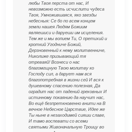
любы Твоя перста от нас, И
невозможно есть исчислити чудеса
Твоя, Умножившаяся, яко звезды
небесныя: Се бо по всем концем
земли нашея Людям Божиим
являешиси и даруеши им исцеления.
Тем же и мы вопием Ти, О претихий и
кроткий Угодниче Божий,
Дерзновенный к нему молитвенниче,
Николиже призывающий тя
отреваяй! Вознеси о нас
благомгщную Твою молитву ко
Господу сил, а дарует нам вся
благопотребная в жизни сей И вся к
душевному спасению полезная, Да
оградит нас от падений греховных И
истинному покаянию да научит нас,
Во ещё безпреткновенно внити на В
вечное Небесное Царствие, Идее же
Ты ныне в незаходимей сияши славе,
И тамо воспевати со всеми
святыми Живоначальную Троицу во