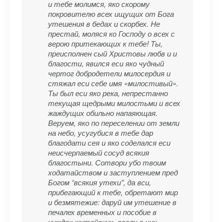
и тебе молимся, яко скорому
покровителю всех ищущих от Бога
утешения в бедах и скорбех. Hе
престай, моляся ко Господу о всех с
верою притекающих к тебе! Ты,
преисполнен сый Христовы любв и и
благости, явился еси яко чудный
чертог добродетели милосердия и
стяжал еси себе имя «милостивый».
Ты был еси яко река, непрестанно
текущая щедрыми милостьми и всех
жаждущих обильно напаяющая.
Веруем, яко по переселении от земли
на небо, усугубися в тебе дар
благодати сея и яко соделался еси
неисчерпаемый сосуд всякия
благостыни. Сотвори убо твоим
ходатайством и заступлением пред
Богом “всякия утехи”, да вси,
прибегающий к тебе, обретают мир
и безмятежие: даруй им утешение в
печалех временных и пособие в
нуждах житейских, всели в них