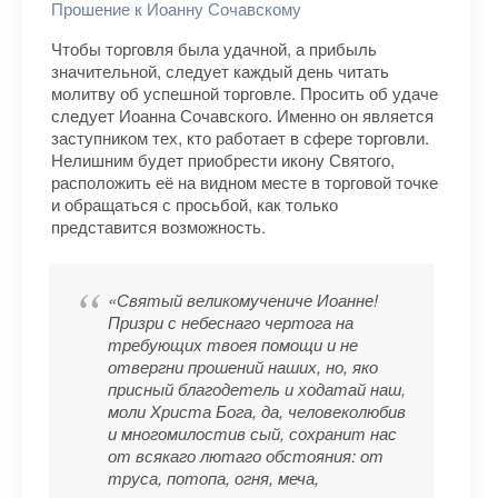
Прошение к Иоанну Сочавскому
Чтобы торговля была удачной, а прибыль
значительной, следует каждый день читать
молитву об успешной торговле. Просить об удаче
следует Иоанна Сочавского. Именно он является
заступником тех, кто работает в сфере торговли.
Нелишним будет приобрести икону Святого,
расположить её на видном месте в торговой точке
и обращаться с просьбой, как только
представится возможность.
«Святый великомучениче Иоанне!
Призри с небеснаго чертога на
требующих твоея помощи и не
отвергни прошений наших, но, яко
присный благодетель и ходатай наш,
моли Христа Бога, да, человеколюбив
и многомилостив сый, сохранит нас
от всякаго лютаго обстояния: от
труса, потопа, огня, меча,