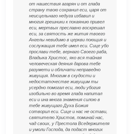
от нашествия агарян и от глада
страну твою сохранил еси, царя от
неисцельнаго недуга избавил и
многия грешники к покаянию привел
еси, мертвых преславно воскрешал
еси, за святость же жития твоего
Ангелы невидимо в церкви поющия и
сослужащия тебе имел еси. Сице убо
прослави тебе, вернаго Своего раба,
Владыка Христос, яко вся тайная
человеческая деяния дарова тебе
разумети и обличати неправедно
живущия. Многим в скудости и
недостаточестве живущим ты
усердно помогал еси, люди убогия
изобильно во время глада напитал
еси и ина многа знамения силою в
тебе живущаго Духа Божия
сотворил еси. Сице и нас не остави,
святителю Христов, поминай нас,
чад своих, у Престола Вседержителя
и умоли Господа, да подаст многих