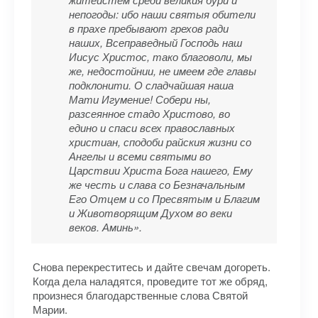
непогоды: ибо наши святыя обители
в прахе пребывают грехов ради
наших, Всеправедный Господь наш
Иисус Христос, тако благоволи, мы
же, недостойнии, не имеем где главы
подклонити. О сладчайшая наша
Мати Игумение! Собери ны,
разсеянное стадо Христово, во
едино и спаси всех православных
христиан, сподоби райския жизни со
Ангелы и всеми святыми во
Царствии Христа Бога нашего, Ему
же честь и слава со Безначальным
Его Отцем и со Пресвятым и Благим
и Животворящим Духом во веки
веков. Аминь».
Снова перекреститесь и дайте свечам догореть.
Когда дела наладятся, проведите тот же обряд,
произнеся благодарственные слова Святой
Марии.