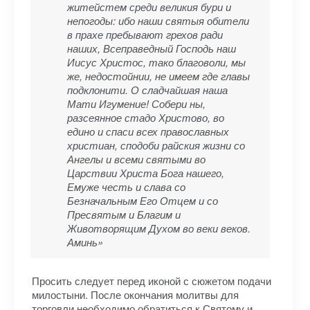
житейстем среди великия бури и
непогоды: ибо наши святыя обители
в прахе пребывают грехов ради
наших, Всеправедный Господь наш
Иисус Христос, тако благоволи, мы
же, недостойнии, не имеем где главы
подклонити. О сладчайшая наша
Мати Игумение! Собери ны,
разсеянное стадо Христово, во
едино и спаси всех православных
христиан, сподоби райския жизни со
Ангелы и всеми святыми во
Царствии Христа Бога нашего,
Емуже честь и слава со
Безначальным Его Отцем и со
Пресвятым и Благим и
Животворящим Духом во веки веков.
Аминь»
Просить следует перед иконой с сюжетом подачи
милостыни. После окончания молитвы для
торговли необходимо обратиться к Святому и