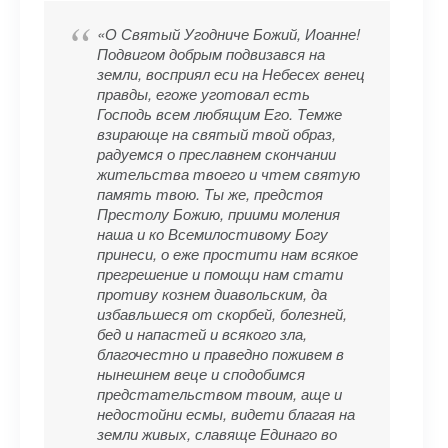
«О Святый Угодниче Божий, Иоанне!
Подвигом добрым подвизався на
земли, восприял еси на Небесех венец
правды, егоже уготовал есть
Господь всем любящим Его. Темже
взирающе на святый твой образ,
радуемся о преславнем скончании
жительства твоего и чтем святую
память твою. Ты же, предстоя
Престолу Божию, приими моления
наша и ко Всемилостивому Богу
принеси, о еже простити нам всякое
прегрешение и помощи нам стати
противу кознем диавольским, да
избавльшеся от скорбей, болезней,
бед и напастей и всякого зла,
благочестно и праведно поживем в
нынешнем веце и сподобимся
предстательством твоим, аще и
недостойни есмы, видети благая на
земли живых, славяще Единаго во