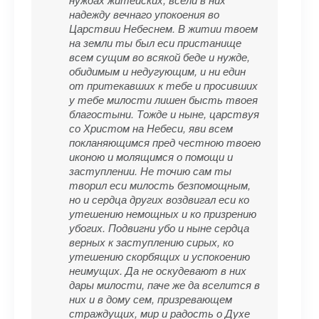
надежду вечнаго упокоения во
Царствии Небеснем. В житии твоем
на земли ты был еси пристанище
всем сущим во всякой беде и нужде,
обидимым и недугующим, и ни един
от притекавших к тебе и просивших
у тебе милости лишен бысть твоея
благостыни. Тожде и ныне, царствуя
со Христом на Небеси, яви всем
покланяющимся пред честною твоею
иконою и молящимся о помощи и
заступлении. Не точию сам ты
творил еси милость безпомощным,
но и сердца других воздвигал еси ко
утешению немощных и ко призрению
убогих. Подвигни убо и ныне сердца
верных к заступлению сирых, ко
утешению скорбящих и успокоению
неимущих. Да не оскудевают в них
дары милости, паче же да вселится в
них и в дому сем, призревающем
страждущих, мир и радость о Дуxе