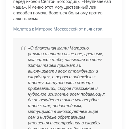
перед иконой Святой Богородицы «Неупиваемая
чаша». Именно этот могущественный лик
способен помочь бороться больному против
алкоголизма.
Молитва к Матроне Московской от пьянства
«О блаженная мати Матроно,
услыши и приими ныне нас, грешных,
молящихся тебе, навыкшая во всем
житии твоем приимати и
выслушивати всех страждущих и
скорбящих, с верою и надеждою к
твоему заступлению и помощи
прибегающих, скорое поможение и
чудесное исцеление всем подавающи;
да не оскудеет и ныне милосердие
твое к нам, недостойным,
мятущимся в многосуетнем мире
сем и нигдеже обретающим
утешения и сострадания в скорбех
душевных и помощи в болезнех