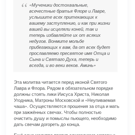
«Мученики достохвальные,
всечестные братья Флоре и Лавре,
услышите всех притекающих к
вашему заступлению, и как при жизни
вашей вы исцеляли коней, так и
теперь избавляйте их от всяких
недугов. Вонмите мольбе
прибегающих к вам, да от всех будет
прославляемо пресвятое имя Отца и
Сына и Святаго Духа, теперь и
всегда, и во веки веков. Аминь»
Эта молитва читается перед иконой Святого
Лавра и Флора. Рядом в обязательном порядке
должны стоять лики Иисуса Христа, Николая
Угодника, Матроны Московской и «Неупиваемая
чаша». Осуществляются прошения за отца и мать
при зажжённых свечах. Чтобы полностью
очистить душу и помыслы пьющего, необходимо
дать свечам догореть до конца.
Ещё одна молитва против алкоголизма матери и