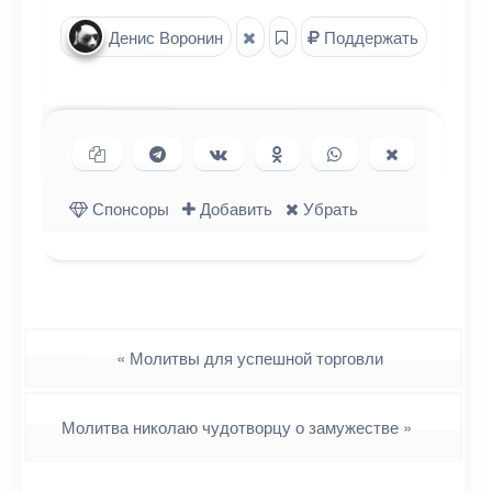
Денис Воронин
Поддержать
Копировать ссылку
Поделиться в Telegram
Поделиться ВКонтакте
Поделиться в
Поделиться в
Поделиться
Одноклассниках
WhatsApp
в X (Twitter)
Спонсоры
Добавить
Убрать
Навигация
«
Молитвы для успешной торговли
Молитва николаю чудотворцу о замужестве
»