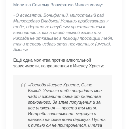
Молитва Святому Вонифатию Милостивому:
«О всесвятой Вонифатий, милостивый раб
Милосердаго Владыки! Услышь прибегающих к
тебе, одержимых пагубным пристрастием к
винопитию и, как в своей земной жизни ты
никогда не отказывал в помощи просящим тебя,
так и теперь избавь этих несчастных (имена).
Аминь»
Ещё одна молитва против алкогольной
зависимости, направленная к Иисусу Христу:
«Господи Иисусе Христе, Сыне
Божий. Умоляю тебя пощадить мое
чадо и избавить сына от пьянства
греховного. За злые попущения и за
все унижения — прости ты меня.
Истреби зависимость мерзкую и
навлеки на сына волю дерзкую. Пусть
к питью он не притронется, и тяга