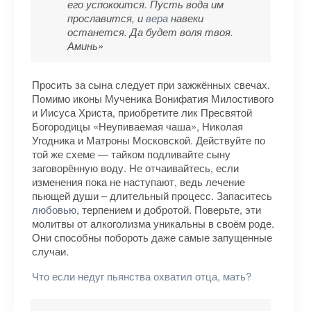
его успокоится. Пусть вода им
прославится, и
вера
навеки
останется. Да будет воля твоя.
Аминь»
Просить за сына следует при зажжённых свечах.
Помимо иконы Мученика Вонифатия Милостивого
и Иисуса Христа, приобретите лик Пресвятой
Богородицы «Неупиваемая чаша», Николая
Угодника и Матроны Московской. Действуйте по
той же схеме — тайком подливайте сыну
заговорённую воду. Не отчаивайтесь, если
изменения пока не наступают, ведь лечение
пьющей души – длительный процесс. Запаситесь
любовью
, терпением и добротой. Поверьте, эти
молитвы от алкоголизма уникальны в своём роде.
Они способны побороть даже самые запущенные
случаи.
Что если недуг пьянства охватил отца, мать?