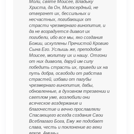
Моли, святе Моисее, Владыку
Христа, да Он, Милосердный, не
отвергнет их, бессильных и
несчастных, погибающих от
страсти чрезмернаго винопития, и
да не возрадуется диавол их
погибели, ибо все мы, яко создания
Божии, искуплены Пречистой Кровию
Сына Его. Услышь же, преподобие
Моисее, молитву их и нашу. Отгони
от них диавола, даруй им силу
победить страсть их, приведи их на
путь добра, освободи от рабства
страстей, избави от пагубы
чрезмернаго винопития, дабы,
обновленные, в духовном трезвении и
светлом уме, возлюбили они
всяческое воздержание и
благочестие и вечно прославляли
Спасающего всегда создания Свои
Всеблагаго Бога, Ему же подобает
слава, честь и поклонение во веки
веков. Аминь»