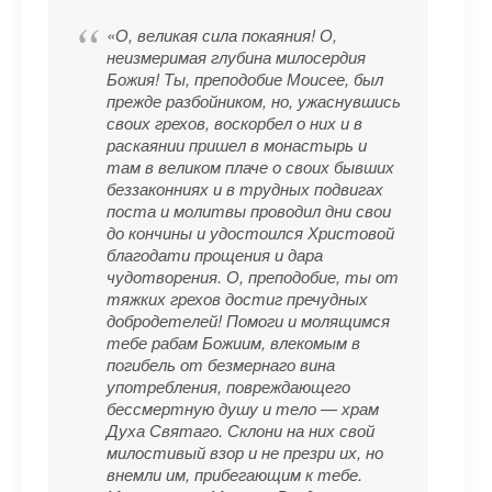
«О, великая сила покаяния! О,
неизмеримая глубина милосердия
Божия! Ты, преподобие Моисее, был
прежде разбойником, но, ужаснувшись
своих грехов, воскорбел о них и в
раскаянии пришел в монастырь и
там в великом плаче о своих бывших
беззаконниях и в трудных подвигах
поста и молитвы проводил дни свои
до кончины и удостоился Христовой
благодати прощения и дара
чудотворения. О, преподобие, ты от
тяжких грехов достиг пречудных
добродетелей! Помоги и молящимся
тебе рабам Божиим, влекомым в
погибель от безмернаго вина
употребления, повреждающего
бессмертную душу и тело — храм
Духа Святаго. Склони на них свой
милостивый взор и не презри их, но
внемли им, прибегающим к тебе.