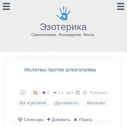
Эзотерика
Самопознание. Ясновидение. Магия.
Молитвы против алкоголизма
0
1 к
0
Рубрики:
Бог и религия
,
Духовность
,
Молитвы
.
Спонсоры
Добавить
Убрать