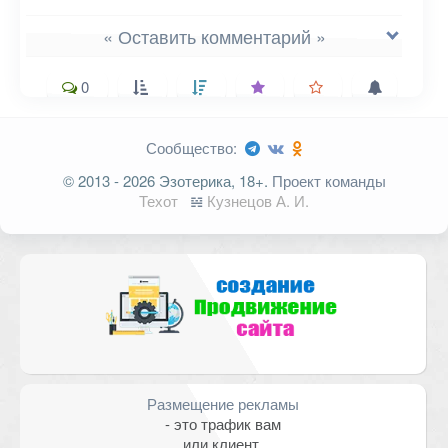
« Оставить комментарий »
0
Сообщество:
Ваш адрес email не будет
© 2013 - 2026 Эзотерика, 18+.
Проект команды
опубликован.
Обязательные поля
Техот
𝌴
Кузнецов А. И.
помечены
*
Комментарий
Размещение рекламы
- это трафик вам
или клиент.