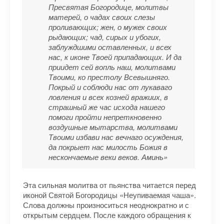
Пресвятая Богородице, молитвы
матерей, о чадах своих слезы
проливающих; жен, о мужех своих
рыдающих; чад, сирых и убогих,
заблуждшими оставленных, и всех
нас, к иконе Твоей припадающих. И да
приидет сей вопль наш, молитвами
Твоими, ко престолу Всевышняго.
Покрый и соблюди нас от лукаваго
ловления и всех козней вражиих, в
страшный же час исхода нашего
помоги пройти непреткновенно
воздушные мытарства, молитвами
Твоими избави нас вечнаго осуждения,
да покрыет нас милость Божия в
нескончаемые веки веков. Аминь»
Эта сильная молитва от пьянства читается перед
иконой Святой Богородицы «Неупиваемая чаша».
Слова должны произноситься неоднократно и с
открытым сердцем. После каждого обращения к