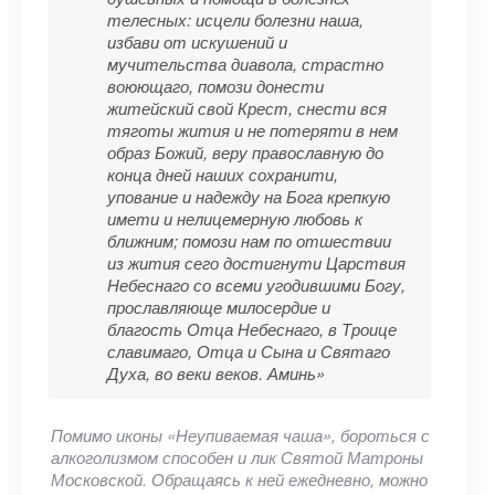
телесных: исцели болезни наша,
избави от искушений и
мучительства диавола, страстно
воюющаго, помози донести
житейский свой Крест, снести вся
тяготы жития и не потеряти в нем
образ Божий, веру православную до
конца дней наших сохранити,
упование и надежду на Бога крепкую
имети и нелицемерную любовь к
ближним; помози нам по отшествии
из жития сего достигнути Царствия
Небеснаго со всеми угодившими Богу,
прославляюще милосердие и
благость Отца Небеснаго, в Троице
славимаго, Отца и Сына и Святаго
Духа, во веки веков. Аминь»
Помимо иконы «Неупиваемая чаша», бороться с
алкоголизмом способен и лик Святой Матроны
Московской. Обращаясь к ней ежедневно, можно