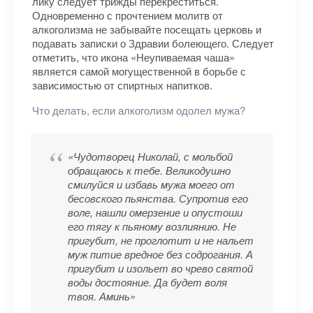
лику следует трижды перекреститься.
Одновременно с прочтением молитв от
алкоголизма не забывайте посещать церковь и
подавать записки о Здравии болеющего. Следует
отметить, что икона «Неупиваемая чаша»
является самой могущественной в борьбе с
зависимостью от спиртных напитков.
Что делать, если алкоголизм одолел мужа?
«Чудотворец Николай, с мольбой
обращаюсь к тебе. Великодушно
смилуйся и избавь мужа моего от
бесовского пьянства. Супротив его
воле, нашли омерзение и опустоши
его тягу к пьяному возлиянию. Не
пригубит, не проглотит и не нальет
муж питие вредное без содрогания. А
пригубит и изольет во чрево святой
воды достояние. Да будет воля
твоя. Аминь»