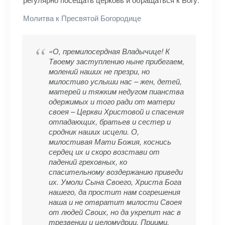
Молитва к Пресвятой Богородице
«О, премилосердная Владычице! К
Твоему заступлению ныне прибегаем,
молений наших не презри, но
милостиво услыши нас – жен, детей,
матерей и тяжким недугом пианства
одержимых и того ради от матери
своея – Церкви Христовой и спасения
отпадающих, братьев и сестер и
сродник наших исцели. О,
милостивая Мати Божия, коснись
сердец их и скоро возстави от
падений греховных, ко
спасительному воздержанию приведи
их. Умоли Сына Своего, Христа Бога
нашего, да простит нам согрешения
наша и не отвратит милости Своея
от людей Своих, но да укрепит нас в
трезвении и целомудрии. Приими,