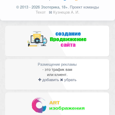
Ваш адрес email не будет
© 2013 - 2026 Эзотерика, 18+.
Проект команды
опубликован.
Обязательные поля
Техот
𝌴
Кузнецов А. И.
помечены
*
Комментарий
Размещение рекламы
- это трафик вам
или клиент.
добавить
убрать
Имя
*
Email
*