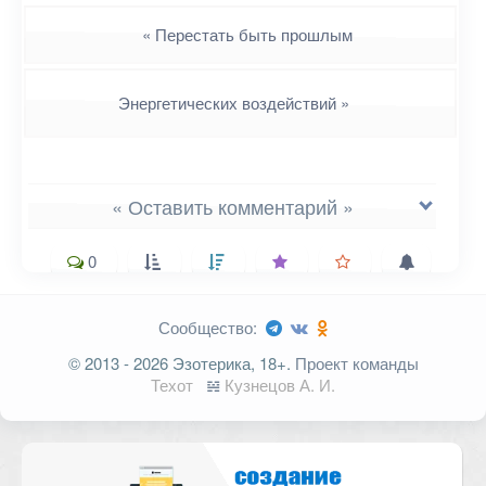
Навигация
«
Перестать быть прошлым
Энергетических воздействий
»
« Оставить комментарий »
0
Сообщество:
Ваш адрес email не будет
© 2013 - 2026 Эзотерика, 18+.
Проект команды
опубликован.
Обязательные поля
Техот
𝌴
Кузнецов А. И.
помечены
*
Комментарий