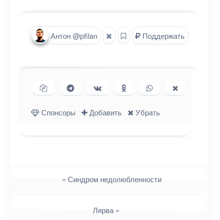
Антон @pfilan
Поддержать
Копировать ссылку
Поделиться в Telegram
Поделиться ВКонтакте
Поделиться в
Поделиться в
Поделиться
Одноклассниках
WhatsApp
в X (Twitter)
Спонсоры
Добавить
Убрать
Навигация
«
Синдром недолюбленности
Лярва
»