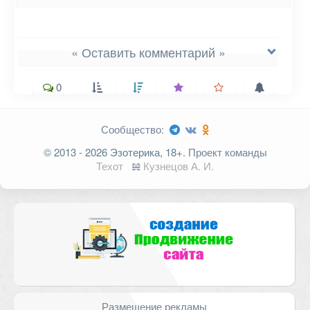
« Оставить комментарий »
0
Сообщество:
Ваш адрес email не будет
© 2013 - 2026 Эзотерика, 18+.
Проект команды
опубликован.
Обязательные поля
Техот
𝌴
Кузнецов А. И.
помечены
*
Комментарий
Размещение рекламы