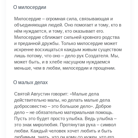
О милосердии
Милосердие – огромная сила, связывающая и
объединяющая людей. Оно помогает и тому, кто в
нём нуждается, и тому, кто оказывает его.
Милосердие сближает сильней кровного родства
и преданной дружбы. Только милосердие может
искренне восхищаться каждым живым существом
лишь потому, что оно – дело рук Создателя. Мы,
может быть, и в хлебе насущном нуждаемся
меньше, чем в любви, милосердии и прощении.
О малых делах
Святой Августин говорит: «Малые дела
действительно малы, но делать малые дела
добросовестно – это большое дело». Доброе
дело – не обязательно материальная помощь.
Пусть это будет просто улыбка. Ведь улыбка –
это знак миролюбия. Протянутая рука – символ
любви. Каждый человек хочет любить и быть
любимым, знать, что он кому-то нужен, что его