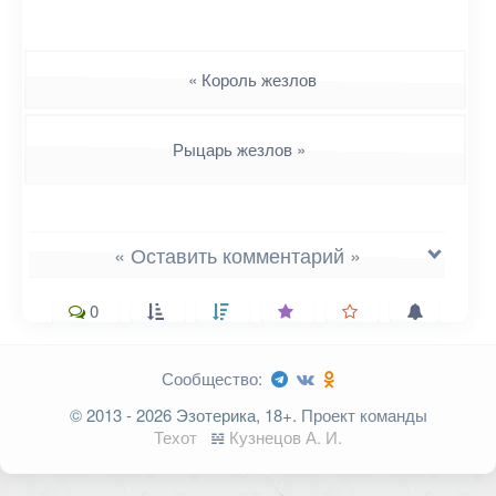
Навигация
«
Король жезлов
Рыцарь жезлов
»
« Оставить комментарий »
0
Сообщество:
Ваш адрес email не будет
© 2013 - 2026 Эзотерика, 18+.
Проект команды
опубликован.
Обязательные поля
Техот
𝌴
Кузнецов А. И.
помечены
*
Комментарий